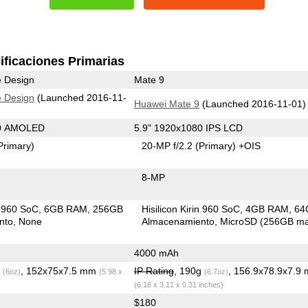
ificaciones Primarias
e Design
Mate 9
e Design
(Launched 2016-11-
Huawei Mate 9
(Launched 2016-11-01)
40 AMOLED
5.9" 1920x1080 IPS LCD
Primary)
20-MP f/2.2
(Primary)
+OIS
8-MP
in 960 SoC
6GB RAM
256GB
Hisilicon Kirin 960 SoC
4GB RAM
64
nto
None
Almacenamiento
MicroSD (256GB ma
4000 mAh
g
, 152x75x7.5 mm
IP Rating
, 190g
, 156.9x78.9x7.9
(6oz)
(5.98 x
(6.7oz)
(6.18 x 3.11 x 0.31 inches)
$180