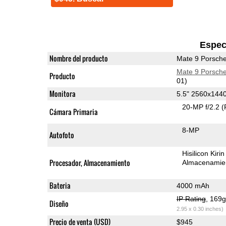
Espec
Nombre del producto
Mate 9 Porsch
Mate 9 Porsch
Producto
01)
Monitora
5.5" 2560x14
20-MP f/2.2
(
Cámara Primaria
8-MP
Autofoto
Hisilicon Kir
Procesador, Almacenamiento
Almacenamie
Bateria
4000 mAh
IP Rating
, 169
Diseño
2.95 x 0.30 inches)
Precio de venta (USD)
$945