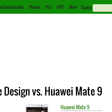
as Benchmarks
Phones
PCs
HOT!
More
Search
 Design vs. Huawei Mate 9
Huawei
Mate 9