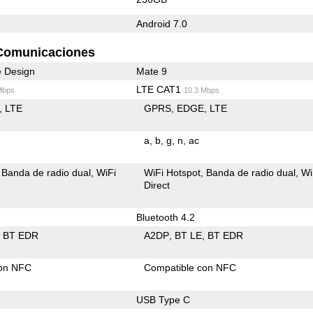
Android 7.0
Comunicaciones
e Design
Mate 9
LTE CAT1
Mbps
10.3 Mbps
LTE
GPRS
EDGE
LTE
a
b
g
n
ac
Banda de radio dual
WiFi
WiFi Hotspot
Banda de radio dual
Wi
Direct
Bluetooth 4.2
BT EDR
A2DP
BT LE
BT EDR
con NFC
Compatible con NFC
USB Type C