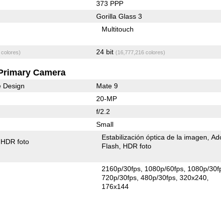
373 PPP
Gorilla Glass 3
Multitouch
24 bit
 colores)
(16,777,216 colores)
Primary Camera
e Design
Mate 9
20-MP
f/2.2
Small
Estabilización óptica de la imagen
Ad
HDR foto
Flash
HDR foto
2160p/30fps
1080p/60fps
1080p/30f
720p/30fps
480p/30fps
320x240
176x144