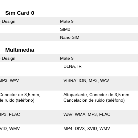
Sim Card 0
e Design
Mate 9
SIM0
Nano SIM
Multimedia
e Design
Mate 9
DLNA
IR
MP3
WAV
VIBRATION
MP3
WAV
Conector de 3,5 mm
Altoparlante
Conector de 3,5 mm
e ruido (teléfono)
Cancelación de ruido (teléfono)
MP3
FLAC
WAV
WMA
MP3
FLAC
VID
WMV
MP4
DIVX
XVID
WMV