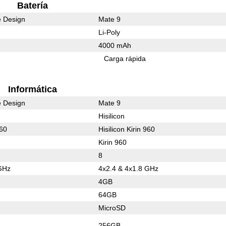
Batería
e Design
Mate 9
Li-Poly
4000 mAh
Carga rápida
Informática
e Design
Mate 9
Hisilicon
960
Hisilicon Kirin 960
Kirin 960
8
GHz
4x2.4 & 4x1.8 GHz
4GB
64GB
MicroSD
256GB