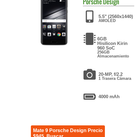
Porsche Design
5.5" (2560x1440)
AMOLED
6GB
Hisilicon Kirin
960 SoC
256GB
Almacenamiento
20-MP, f/2.2
1 Trasera Cámara
4000 mAh
Mate 9 Porsche Design Precio
$945. Buscar