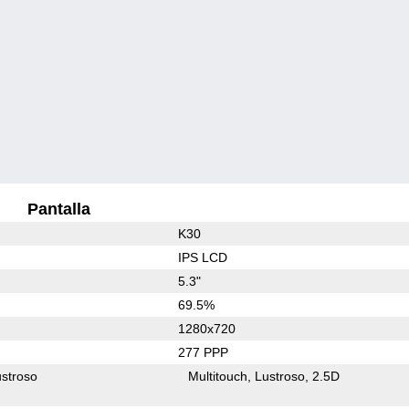
Pantalla
K30
IPS LCD
5.3"
69.5%
1280x720
277 PPP
stroso
Multitouch
Lustroso
2.5D