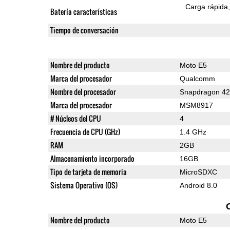
Carga rápida
Batería características
Tiempo de conversación
Nombre del producto
Moto E5
Marca del procesador
Qualcomm
Nombre del procesador
Snapdragon 4
Marca del procesador
MSM8917
# Núcleos del CPU
4
Frecuencia de CPU (GHz)
1.4 GHz
RAM
2GB
Almacenamiento incorporado
16GB
Tipo de tarjeta de memoria
MicroSDXC
Sistema Operativo (OS)
Android 8.0
Nombre del producto
Moto E5