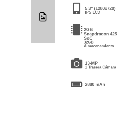
5.3" (1280x720)
IPS LCD
2GB
Snapdragon 425
SoC
32GB
Almacenamiento
13-MP
1 Trasera Cámara
2880 mAh