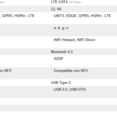
LTE CAT4
bps
150 Mbps
12, 66
E
GPRS
HSPA+
LTE
UMTS
EDGE
GPRS
HSPA+
LTE
a
b
g
n
WiFi Hotspot
WiFi Direct
Bluetooth 4.2
A2DP
con NFC
Compatible con NFC
USB Type C
USB 2.0
USB OTG