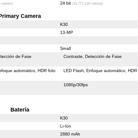
24 bit
 colores)
(16,777,216 colores)
Primary Camera
K30
13-MP
Small
tección de Fase
Contraste
Detección de Fase
nfoque automático
HDR foto
LED Flash
Enfoque automático
HDR 
1080p/30fps
Batería
K30
Li-Ion
2880 mAh