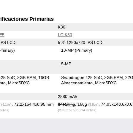
ificaciones Primarias
K30
 E5
LG K30
 IPS LCD
5.3" 1280x720 IPS LCD
Primary)
13-MP
(Primary)
5-MP
425 SoC
2GB RAM
16GB
Snapdragon 425 SoC
2GB RAM
32
nto
MicroSDXC
Almacenamiento
MicroSDXC
2880 mAh
g
, 72.2x154.4x8.95 mm
IP Rating
, 168g
, 74.93x148.6x8.
(6.1oz)
(5.9oz)
inches)
(2.95 x 5.85 x 0.34 inches)