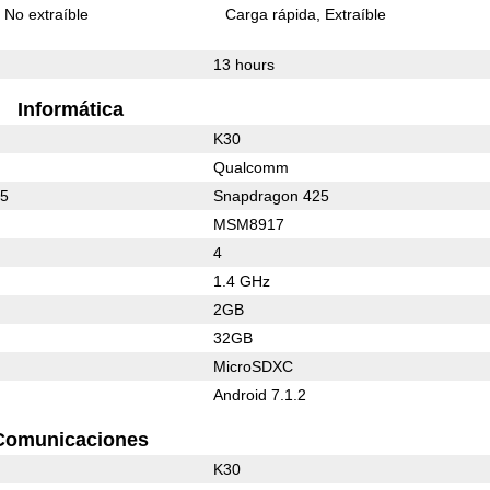
No extraíble
Carga rápida
Extraíble
13 hours
Informática
K30
Qualcomm
25
Snapdragon 425
MSM8917
4
1.4 GHz
2GB
32GB
MicroSDXC
Android 7.1.2
Comunicaciones
K30