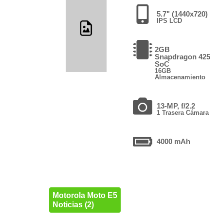
5.7" (1440x720)
IPS LCD
2GB
Snapdragon 425
SoC
16GB
Almacenamiento
13-MP, f/2.2
1 Trasera Cámara
4000 mAh
Motorola Moto E5
Noticias (2)