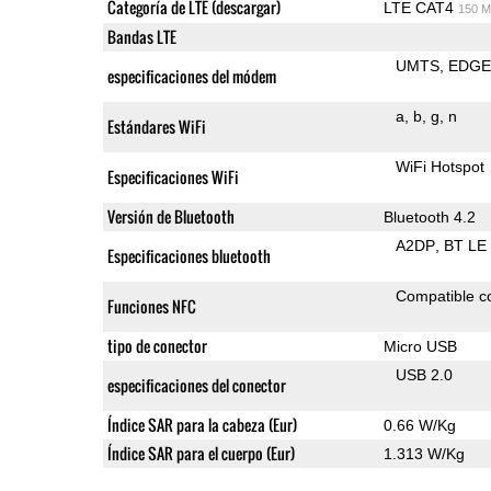
Categoría de LTE (descargar)
LTE CAT4
150 M
Bandas LTE
UMTS
EDG
especificaciones del módem
a
b
g
n
Estándares WiFi
WiFi Hotspot
Especificaciones WiFi
Versión de Bluetooth
Bluetooth 4.2
A2DP
BT LE
Especificaciones bluetooth
Compatible 
Funciones NFC
tipo de conector
Micro USB
USB 2.0
especificaciones del conector
Índice SAR para la cabeza (Eur)
0.66 W/Kg
Índice SAR para el cuerpo (Eur)
1.313 W/Kg