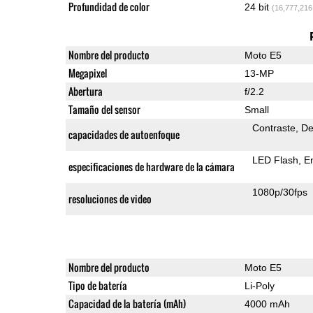
Profundidad de color
24 bit
(16,777,216
Nombre del producto
Moto E5
Megapixel
13-MP
Abertura
f/2.2
Tamaño del sensor
Small
Contraste
De
capacidades de autoenfoque
LED Flash
E
especificaciones de hardware de la cámara
1080p/30fps
resoluciones de video
Nombre del producto
Moto E5
Tipo de batería
Li-Poly
Capacidad de la batería (mAh)
4000 mAh