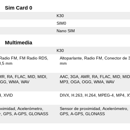
Sim Card 0
K30
SIM0
Nano SIM
Multimedia
K30
Radio FM
FM Radio RDS
Altoparlante
Radio FM
Conector de 
3,5 mm
mm
MR
RA
FLAC
MID
MIDI
AAC
3GA
AMR
RA
FLAC
MID
MID
OGG
WMA
WAV
MP3
OGA
OGG
WMA
WAV
4
XVID
DIVX
H.263
H.264
MPEG-4
MP4
X
oximidad
Acelerómetro
Sensor de proximidad
Acelerómetro
r
GPS
A-GPS
GLONASS
GPS
A-GPS
GLONASS