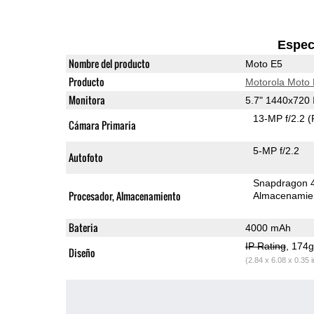
Espec
Nombre del producto
Moto E5
Producto
Motorola Moto
Monitora
5.7" 1440x720
13-MP f/2.2
(
Cámara Primaria
5-MP f/2.2
Autofoto
Snapdragon 
Procesador, Almacenamiento
Almacenamie
Bateria
4000 mAh
IP Rating
, 174
Diseño
(2.84 x 6.08 x 0.35 