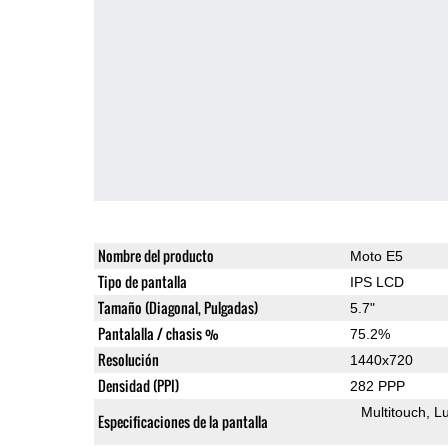
Nombre del producto
Moto E5
Tipo de pantalla
IPS LCD
Tamaño (Diagonal, Pulgadas)
5.7"
Pantalalla / chasis %
75.2%
Resolución
1440x720
Densidad (PPI)
282 PPP
Multitouch
Lu
Especificaciones de la pantalla