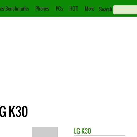
as Benchmarks
Phones
PCs
HOT!
More
Search
LG K30
LG
K30