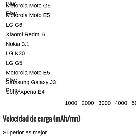
Plus
Motorola Moto G6
Play
Motorola Moto E5
LG G6
Xiaomi Redmi 6
Nokia 3.1
LG K30
LG G5
Motorola Moto E5
Play
Samsung Galaxy J3
Prime
Sony Xperia E4
1000
2000
3000
4000
50
Velocidad de carga (mAh/mn)
Superior es mejor