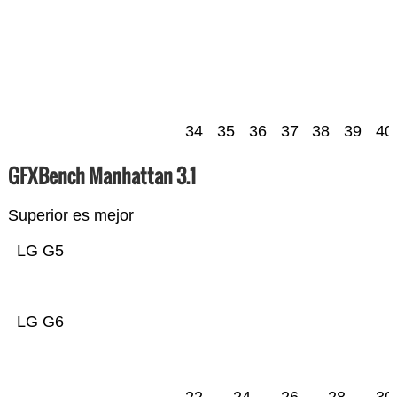
34
35
36
37
38
39
40
GFXBench Manhattan 3.1
Superior es mejor
LG G5
LG G6