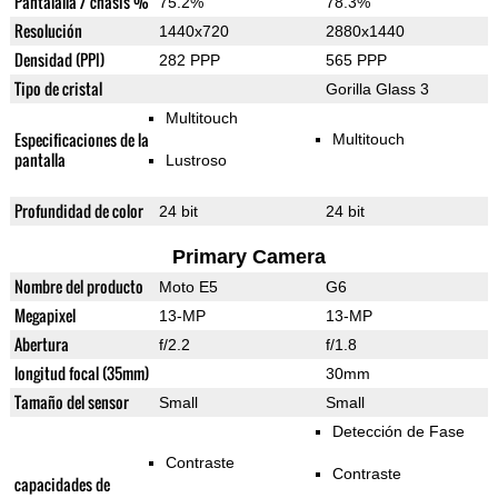
Pantalalla / chasis %
75.2%
78.3%
Resolución
1440x720
2880x1440
Densidad (PPI)
282 PPP
565 PPP
Tipo de cristal
Gorilla Glass 3
Multitouch
Especificaciones de la
Multitouch
pantalla
Lustroso
Profundidad de color
24 bit
24 bit
Primary Camera
Nombre del producto
Moto E5
G6
Megapixel
13-MP
13-MP
Abertura
f/2.2
f/1.8
longitud focal (35mm)
30mm
Tamaño del sensor
Small
Small
Detección de Fase
Contraste
Contraste
capacidades de