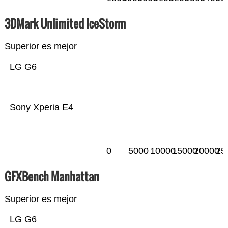
3DMark Unlimited IceStorm
Superior es mejor
LG G6
Sony Xperia E4
0
5000
10000
15000
20000
25
GFXBench Manhattan
Superior es mejor
LG G6