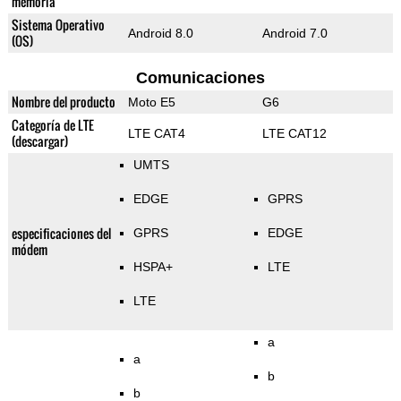
memoria
Sistema Operativo
Android 8.0
Android 7.0
(OS)
Comunicaciones
Nombre del producto
Moto E5
G6
Categoría de LTE
LTE CAT4
LTE CAT12
(descargar)
UMTS
EDGE
GPRS
especificaciones del
GPRS
EDGE
módem
HSPA+
LTE
LTE
a
a
b
b