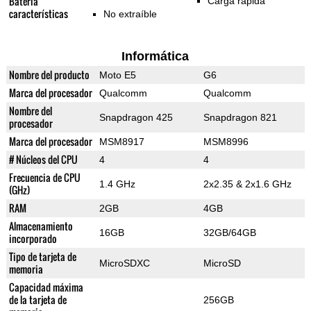
Batería
Carga rápida
características
No extraíble
Informática
Nombre del producto
Moto E5
G6
Marca del procesador
Qualcomm
Qualcomm
Nombre del
Snapdragon 425
Snapdragon 821
procesador
Marca del procesador
MSM8917
MSM8996
# Núcleos del CPU
4
4
Frecuencia de CPU
1.4 GHz
2x2.35 & 2x1.6 GHz
(GHz)
RAM
2GB
4GB
Almacenamiento
16GB
32GB/64GB
incorporado
Tipo de tarjeta de
MicroSDXC
MicroSD
memoria
Capacidad máxima
de la tarjeta de
256GB