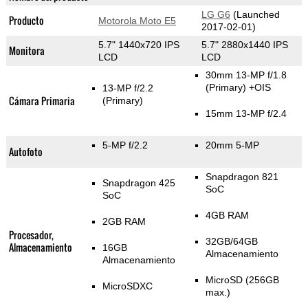
LG G6
(Launched
Producto
Motorola Moto E5
2017-02-01)
5.7" 1440x720 IPS
5.7" 2880x1440 IPS
Monitora
LCD
LCD
30mm 13-MP f/1.8
(Primary)
+OIS
13-MP f/2.2
Cámara Primaria
(Primary)
15mm 13-MP f/2.4
5-MP f/2.2
20mm 5-MP
Autofoto
Snapdragon 821
Snapdragon 425
SoC
SoC
4GB RAM
2GB RAM
Procesador,
32GB/64GB
Almacenamiento
16GB
Almacenamiento
Almacenamiento
MicroSD (256GB
MicroSDXC
max.)