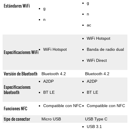
g
Estándares WiFi
g
n
n
ac
WiFi Hotspot
WiFi Hotspot
Banda de radio dual
Especificaciones WiFi
WiFi Direct
Versión de Bluetooth
Bluetooth 4.2
Bluetooth 4.2
A2DP
A2DP
Especificaciones
bluetooth
BT LE
BT LE
Compatible con NFC
Compatible con NFC
Funciones NFC
tipo de conector
Micro USB
USB Type C
USB 3.1