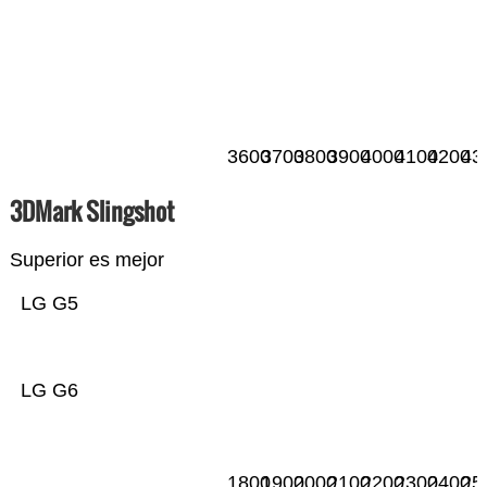
3600
3700
3800
3900
4000
4100
4200
43
3DMark Slingshot
Superior es mejor
LG G5
LG G6
1800
1900
2000
2100
2200
2300
2400
25