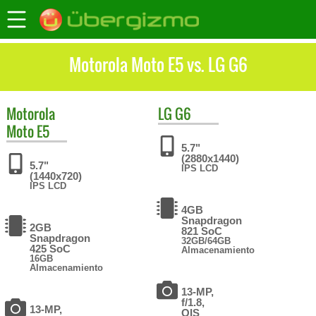
Motorola Moto E5 vs. LG G6
Motorola
LG
G6
Moto E5
5.7"
(2880x1440)
5.7"
IPS LCD
(1440x720)
IPS LCD
4GB
Snapdragon
2GB
821 SoC
Snapdragon
32GB/64GB
425 SoC
Almacenamiento
16GB
Almacenamiento
13-MP,
f/1.8,
13-MP,
OIS