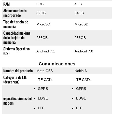
RAM
3GB
4GB
Almacenamiento
32GB
64GB
incorporado
Tipo de tarjeta de
MicroSD
MicroSD
memoria
Capacidad máxima
de la tarjeta de
256GB
256GB
memoria
Sistema Operativo
Android 7.1
Android 7.0
(OS)
Comunicaciones
Nombre del producto
Moto G5S
Nokia 6
Categoría de LTE
LTE CAT4
LTE CAT4
(descargar)
GPRS
GPRS
especificaciones del
EDGE
EDGE
módem
LTE
LTE