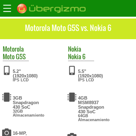
Motorola Moto G5S vs. Nokia 6
Motorola
Nokia
Moto G5S
Nokia 6
5.2"
5.5"
(1920x1080)
(1920x1080)
IPS LCD
IPS LCD
3GB
4GB
Snapdragon
MSM8937
430 SoC
Snapdragon
32GB
430 SoC
Almacenamiento
64GB
Almacenamiento
16-MP,