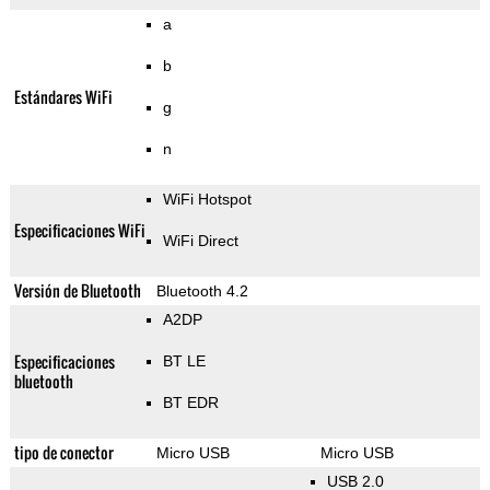
a
b
Estándares WiFi
g
n
WiFi Hotspot
Especificaciones WiFi
WiFi Direct
Versión de Bluetooth
Bluetooth 4.2
A2DP
Especificaciones
BT LE
bluetooth
BT EDR
tipo de conector
Micro USB
Micro USB
USB 2.0