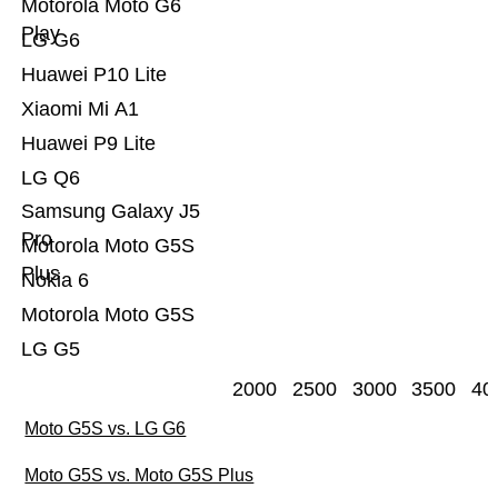
Motorola Moto G6
Play
LG G6
Huawei P10 Lite
Xiaomi Mi A1
Huawei P9 Lite
LG Q6
Samsung Galaxy J5
Pro
Motorola Moto G5S
Plus
Nokia 6
Motorola Moto G5S
LG G5
2000
2500
3000
3500
40
Moto G5S vs. LG G6
Moto G5S vs. Moto G5S Plus