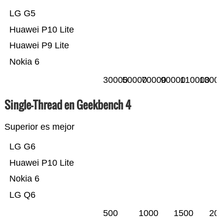
LG G5
Huawei P10 Lite
Huawei P9 Lite
Nokia 6
30000
50000
70000
90000
110000
1300
Single-Thread en Geekbench 4
Superior es mejor
LG G6
Huawei P10 Lite
Nokia 6
LG Q6
500
1000
1500
20