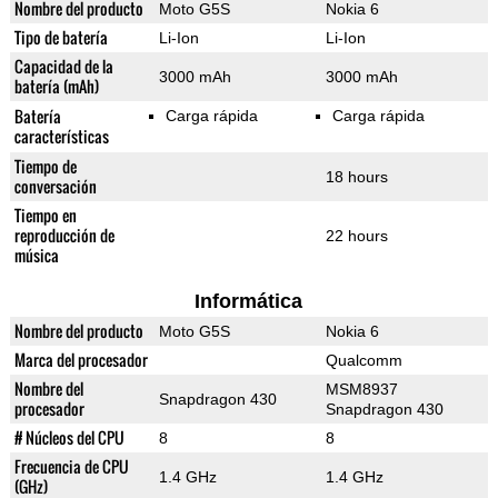
Nombre del producto
Moto G5S
Nokia 6
Tipo de batería
Li-Ion
Li-Ion
Capacidad de la
3000 mAh
3000 mAh
batería (mAh)
Batería
Carga rápida
Carga rápida
características
Tiempo de
18 hours
conversación
Tiempo en
reproducción de
22 hours
música
Informática
Nombre del producto
Moto G5S
Nokia 6
Marca del procesador
Qualcomm
Nombre del
MSM8937
Snapdragon 430
procesador
Snapdragon 430
# Núcleos del CPU
8
8
Frecuencia de CPU
1.4 GHz
1.4 GHz
(GHz)