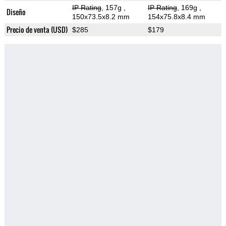
IP Rating
, 157g
,
IP Rating
, 169g
,
Diseño
150x73.5x8.2 mm
154x75.8x8.4 mm
Precio de venta (USD)
$285
$179