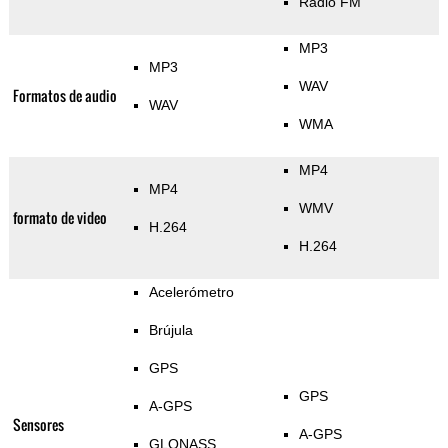
Radio FM
MP3
MP3
WAV
Formatos de audio
WAV
WMA
MP4
MP4
WMV
formato de video
H.264
H.264
Acelerómetro
Brújula
GPS
GPS
A-GPS
Sensores
A-GPS
GLONASS