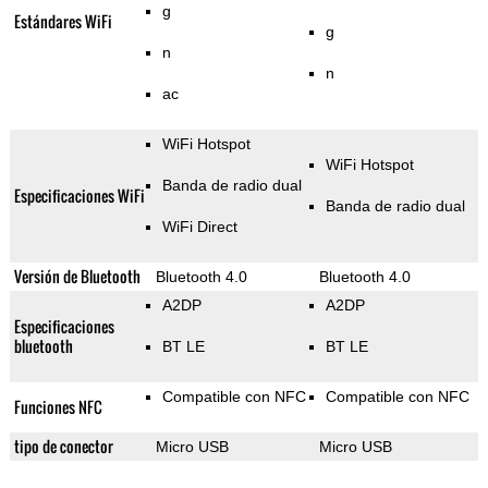
g
Estándares WiFi
g
n
n
ac
WiFi Hotspot
WiFi Hotspot
Banda de radio dual
Especificaciones WiFi
Banda de radio dual
WiFi Direct
Versión de Bluetooth
Bluetooth 4.0
Bluetooth 4.0
A2DP
A2DP
Especificaciones
bluetooth
BT LE
BT LE
Compatible con NFC
Compatible con NFC
Funciones NFC
tipo de conector
Micro USB
Micro USB