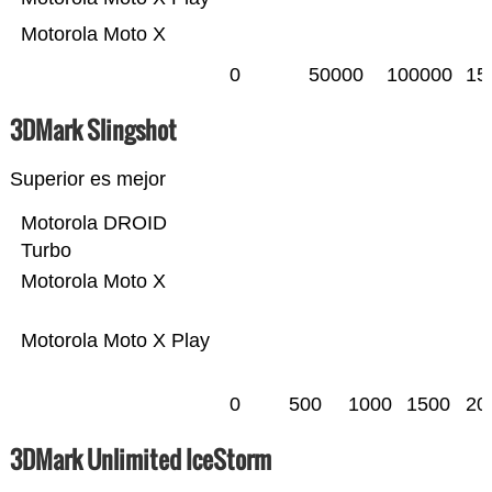
Motorola Moto X
0
50000
100000
15
3DMark Slingshot
Superior es mejor
Motorola DROID
Turbo
Motorola Moto X
Motorola Moto X Play
0
500
1000
1500
20
3DMark Unlimited IceStorm