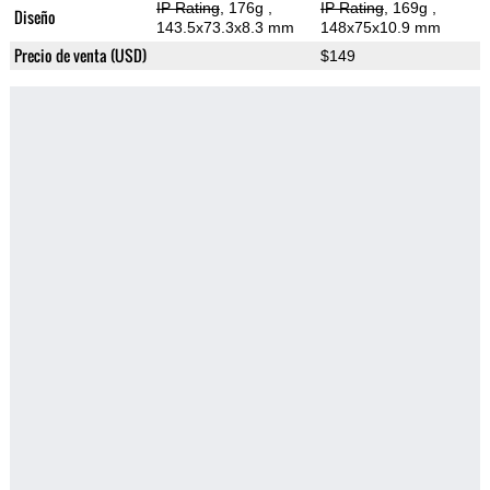
IP Rating
, 176g
,
IP Rating
, 169g
,
Diseño
143.5x73.3x8.3 mm
148x75x10.9 mm
Precio de venta (USD)
$149