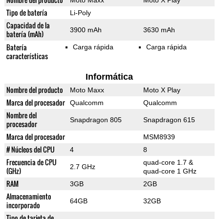
Moto Maxx
Moto X Play
Tipo de batería
Li-Poly
Capacidad de la
3900 mAh
3630 mAh
batería (mAh)
Batería
Carga rápida
Carga rápida
características
Informática
Nombre del producto
Moto Maxx
Moto X Play
Marca del procesador
Qualcomm
Qualcomm
Nombre del
Snapdragon 805
Snapdragon 615
procesador
Marca del procesador
MSM8939
# Núcleos del CPU
4
8
Frecuencia de CPU
quad-core 1.7 &
2.7 GHz
(GHz)
quad-core 1 GHz
RAM
3GB
2GB
Almacenamiento
64GB
32GB
incorporado
Tipo de tarjeta de