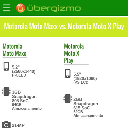
Motorola Moto Maxx vs. Motorola Moto X Play
Motorola
Motorola
Moto Maxx
Moto X
Play
5.2"
(2560x1440)
5.5"
P-OLED
(1920x1080)
IPS LCD
3GB
Snapdragon
2GB
805 SoC
Snapdragon
64GB
615 SoC
Almacenamiento
32GB
Almacenamiento
21-MP