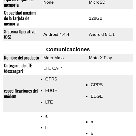
None
MicroSD
memoria
Capacidad máxima
de la tarjeta de
128GB
memoria
Sistema Operativo
Android 4.4.4
Android 5.1.1
(OS)
Comunicaciones
Nombre del producto
Moto Maxx
Moto X Play
Categoría de LTE
LTE CAT4
(descargar)
GPRS
GPRS
especificaciones del
EDGE
módem
EDGE
LTE
a
a
b
b