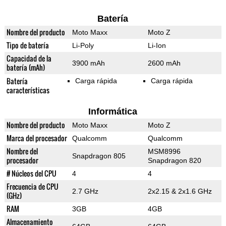
Batería
Nombre del producto
Moto Maxx
Moto Z
Tipo de batería
Li-Poly
Li-Ion
Capacidad de la
3900 mAh
2600 mAh
batería (mAh)
Batería
Carga rápida
Carga rápida
características
Informática
Nombre del producto
Moto Maxx
Moto Z
Marca del procesador
Qualcomm
Qualcomm
Nombre del
MSM8996
Snapdragon 805
procesador
Snapdragon 820
# Núcleos del CPU
4
4
Frecuencia de CPU
2.7 GHz
2x2.15 & 2x1.6 GHz
(GHz)
RAM
3GB
4GB
Almacenamiento