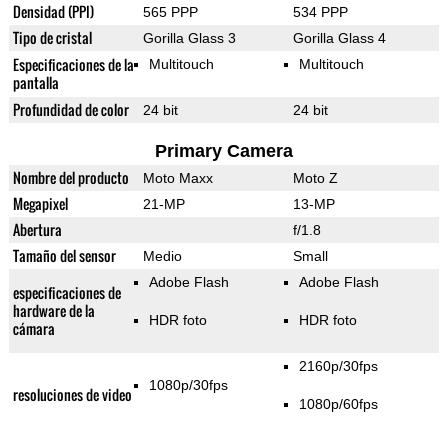
Densidad (PPI)
565 PPP
534 PPP
Tipo de cristal
Gorilla Glass 3
Gorilla Glass 4
Especificaciones de la
Multitouch
Multitouch
pantalla
Profundidad de color
24 bit
24 bit
Primary Camera
Nombre del producto
Moto Maxx
Moto Z
Megapixel
21-MP
13-MP
Abertura
f/1.8
Tamaño del sensor
Medio
Small
Adobe Flash
Adobe Flash
especificaciones de
hardware de la
HDR foto
HDR foto
cámara
2160p/30fps
1080p/30fps
resoluciones de video
1080p/60fps