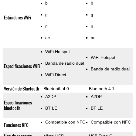
b
b
g
g
Estándares WiFi
n
n
ac
ac
WiFi Hotspot
WiFi Hotspot
Banda de radio dual
Especificaciones WiFi
Banda de radio dual
WiFi Direct
Versión de Bluetooth
Bluetooth 4.0
Bluetooth 4.1
A2DP
A2DP
Especificaciones
bluetooth
BT LE
BT LE
Compatible con NFC
Compatible con NFC
Funciones NFC
tipo de conector