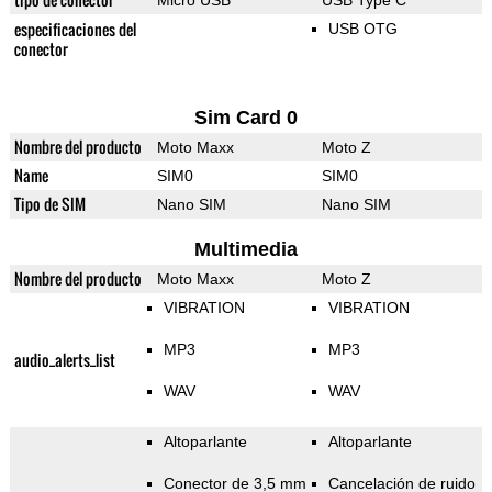
Micro USB
USB Type C
especificaciones del
USB OTG
conector
Sim Card 0
Nombre del producto
Moto Maxx
Moto Z
Name
SIM0
SIM0
Tipo de SIM
Nano SIM
Nano SIM
Multimedia
Nombre del producto
Moto Maxx
Moto Z
VIBRATION
VIBRATION
MP3
MP3
audio_alerts_list
WAV
WAV
Altoparlante
Altoparlante
Conector de 3,5 mm
Cancelación de ruido