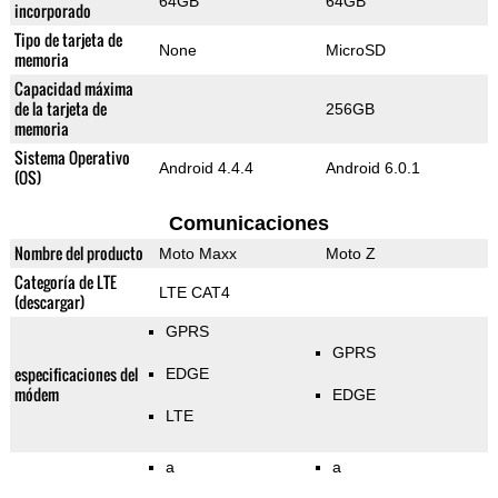
64GB
64GB
incorporado
Tipo de tarjeta de
None
MicroSD
memoria
Capacidad máxima
de la tarjeta de
256GB
memoria
Sistema Operativo
Android 4.4.4
Android 6.0.1
(OS)
Comunicaciones
Nombre del producto
Moto Maxx
Moto Z
Categoría de LTE
LTE CAT4
(descargar)
GPRS
GPRS
especificaciones del
EDGE
módem
EDGE
LTE
a
a