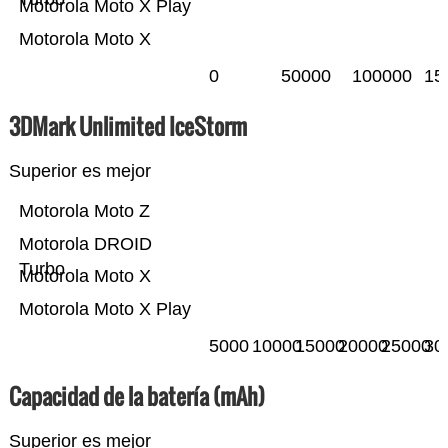
Motorola Moto X Play
Motorola Moto X
0
50000
100000
15
3DMark Unlimited IceStorm
Superior es mejor
Motorola Moto Z
Motorola DROID
Turbo
Motorola Moto X
Motorola Moto X Play
5000
10000
15000
20000
25000
30
Capacidad de la batería (mAh)
Superior es mejor