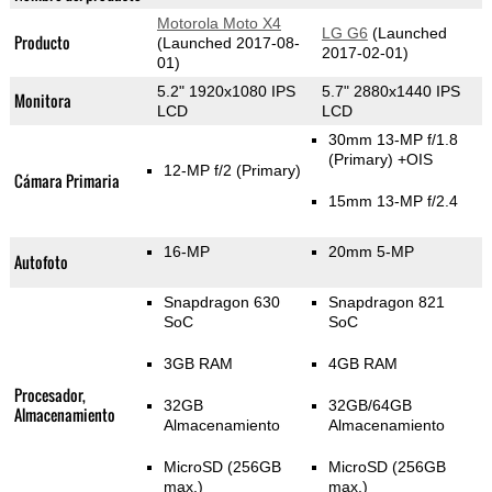
Motorola Moto X4
LG G6
(Launched
Producto
(Launched 2017-08-
2017-02-01)
01)
5.2" 1920x1080 IPS
5.7" 2880x1440 IPS
Monitora
LCD
LCD
30mm 13-MP f/1.8
(Primary)
+OIS
12-MP f/2
(Primary)
Cámara Primaria
15mm 13-MP f/2.4
16-MP
20mm 5-MP
Autofoto
Snapdragon 630
Snapdragon 821
SoC
SoC
3GB RAM
4GB RAM
Procesador,
32GB
32GB/64GB
Almacenamiento
Almacenamiento
Almacenamiento
MicroSD (256GB
MicroSD (256GB
max.)
max.)