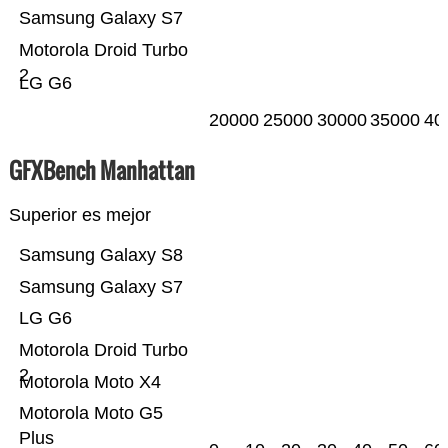
Samsung Galaxy S7
Motorola Droid Turbo
2
LG G6
20000
25000
30000
35000
40
GFXBench Manhattan
Superior es mejor
Samsung Galaxy S8
Samsung Galaxy S7
LG G6
Motorola Droid Turbo
2
Motorola Moto X4
Motorola Moto G5
Plus