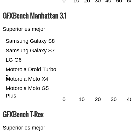
0
10
20
30
40
50
60
GFXBench Manhattan 3.1
Superior es mejor
Samsung Galaxy S8
Samsung Galaxy S7
LG G6
Motorola Droid Turbo
2
Motorola Moto X4
Motorola Moto G5
Plus
0
10
20
30
40
GFXBench T-Rex
Superior es mejor