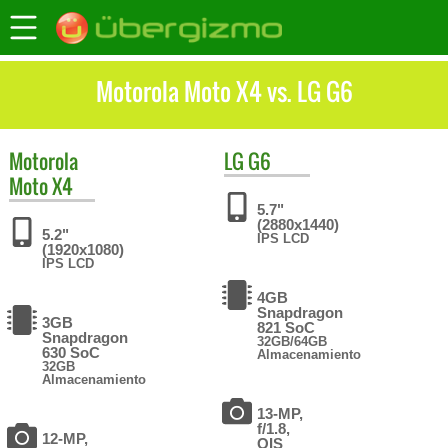
Motorola Moto X4 vs. LG G6
Motorola
LG
G6
Moto X4
5.7"
(2880x1440)
5.2"
IPS LCD
(1920x1080)
IPS LCD
4GB
Snapdragon
3GB
821 SoC
Snapdragon
32GB/64GB
630 SoC
Almacenamiento
32GB
Almacenamiento
13-MP,
f/1.8,
12-MP,
OIS