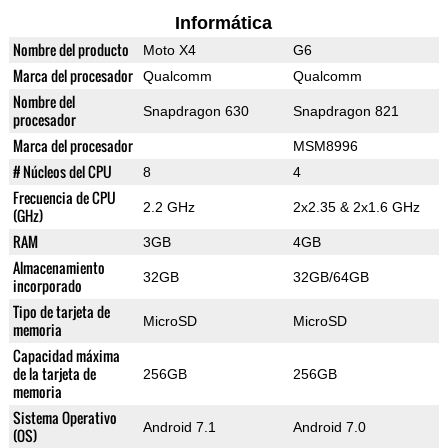
Informática
Nombre del producto
Moto X4
G6
Marca del procesador
Qualcomm
Qualcomm
Nombre del
Snapdragon 630
Snapdragon 821
procesador
Marca del procesador
MSM8996
# Núcleos del CPU
8
4
Frecuencia de CPU
2.2 GHz
2x2.35 & 2x1.6 GHz
(GHz)
RAM
3GB
4GB
Almacenamiento
32GB
32GB/64GB
incorporado
Tipo de tarjeta de
MicroSD
MicroSD
memoria
Capacidad máxima
de la tarjeta de
256GB
256GB
memoria
Sistema Operativo
Android 7.1
Android 7.0
(OS)