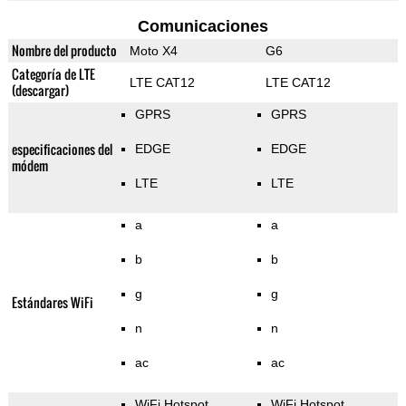
Comunicaciones
Nombre del producto
Moto X4
G6
Categoría de LTE
LTE CAT12
LTE CAT12
(descargar)
GPRS
GPRS
especificaciones del
EDGE
EDGE
módem
LTE
LTE
a
a
b
b
g
g
Estándares WiFi
n
n
ac
ac
WiFi Hotspot
WiFi Hotspot