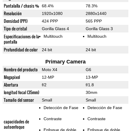
Pantalalla / chasis %
68.4%
78.3%
Resolución
1920x1080
2880x1440
Densidad (PPI)
424 PPP
565 PPP
Tipo de cristal
Gorilla Glass 4
Gorilla Glass 3
Especificaciones de la
Multitouch
Multitouch
pantalla
Profundidad de color
24 bit
24 bit
Primary Camera
Nombre del producto
Moto X4
G6
Megapixel
12-MP
13-MP
Abertura
f/2
f/1.8
longitud focal (35mm)
30mm
Tamaño del sensor
Small
Small
Detección de Fase
Detección de Fase
Contraste
Contraste
capacidades de
autoenfoque
Enfoque de doble
Enfoque de doble