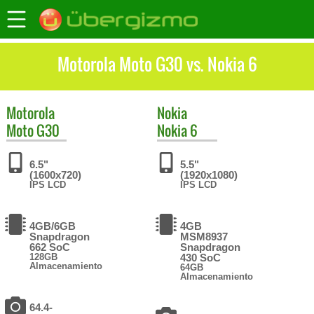
Motorola Moto G30 vs. Nokia 6
Motorola
Nokia
Moto G30
Nokia 6
6.5"
5.5"
(1600x720)
(1920x1080)
IPS LCD
IPS LCD
4GB/6GB
4GB
Snapdragon
MSM8937
662 SoC
Snapdragon
128GB
430 SoC
Almacenamiento
64GB
Almacenamiento
64.4-