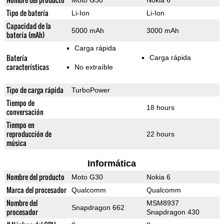
Moto G30
Nokia 6
Tipo de batería
Li-Ion
Li-Ion
Capacidad de la
5000 mAh
3000 mAh
batería (mAh)
Carga rápida
Batería
Carga rápida
características
No extraíble
Tipo de carga rápida
TurboPower
Tiempo de
18 hours
conversación
Tiempo en
reproducción de
22 hours
música
Informática
Nombre del producto
Moto G30
Nokia 6
Marca del procesador
Qualcomm
Qualcomm
Nombre del
MSM8937
Snapdragon 662
procesador
Snapdragon 430