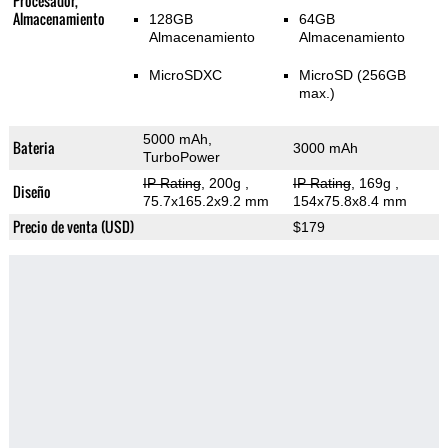
Procesador,
Almacenamiento
128GB
64GB
Almacenamiento
Almacenamiento
MicroSDXC
MicroSD (256GB
max.)
5000 mAh,
Bateria
3000 mAh
TurboPower
IP Rating
, 200g
,
IP Rating
, 169g
,
Diseño
75.7x165.2x9.2 mm
154x75.8x8.4 mm
Precio de venta (USD)
$179