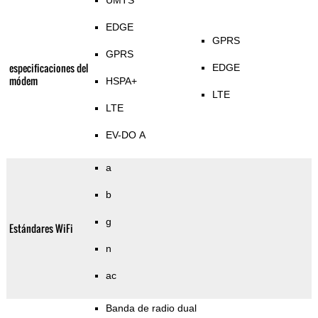
UMTS
EDGE
GPRS
GPRS
especificaciones del
EDGE
módem
HSPA+
LTE
LTE
EV-DO A
a
b
g
Estándares WiFi
n
ac
Banda de radio dual