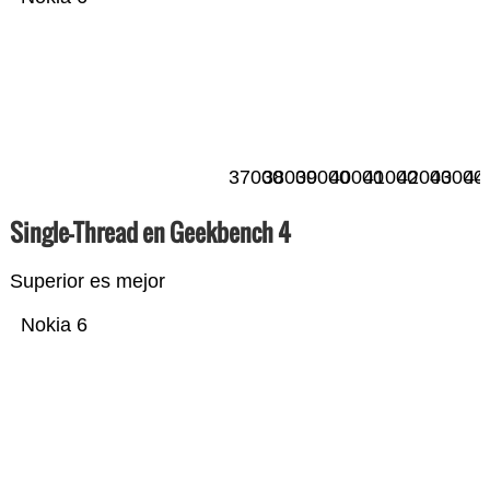
37000
38000
39000
40000
41000
42000
43000
44
Single-Thread en Geekbench 4
Superior es mejor
Nokia 6