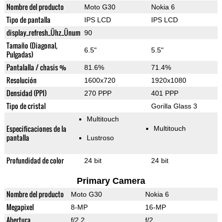
Nombre del producto
Moto G30
Nokia 6
Tipo de pantalla
IPS LCD
IPS LCD
display_refresh_Ühz_Ünum
90
Tamaño (Diagonal,
6.5"
5.5"
Pulgadas)
Pantalalla / chasis %
81.6%
71.4%
Resolución
1600x720
1920x1080
Densidad (PPI)
270 PPP
401 PPP
Tipo de cristal
Gorilla Glass 3
Multitouch
Especificaciones de la
Multitouch
pantalla
Lustroso
Profundidad de color
24 bit
24 bit
Primary Camera
Nombre del producto
Moto G30
Nokia 6
Megapixel
8-MP
16-MP
Abertura
f/2.2
f/2