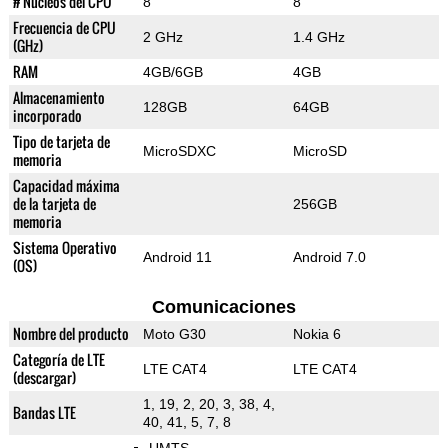
# Núcleos del CPU
8
8
Frecuencia de CPU
2 GHz
1.4 GHz
(GHz)
RAM
4GB/6GB
4GB
Almacenamiento
128GB
64GB
incorporado
Tipo de tarjeta de
MicroSDXC
MicroSD
memoria
Capacidad máxima
de la tarjeta de
256GB
memoria
Sistema Operativo
Android 11
Android 7.0
(OS)
Comunicaciones
Nombre del producto
Moto G30
Nokia 6
Categoría de LTE
LTE CAT4
LTE CAT4
(descargar)
1, 19, 2, 20, 3, 38, 4,
Bandas LTE
40, 41, 5, 7, 8