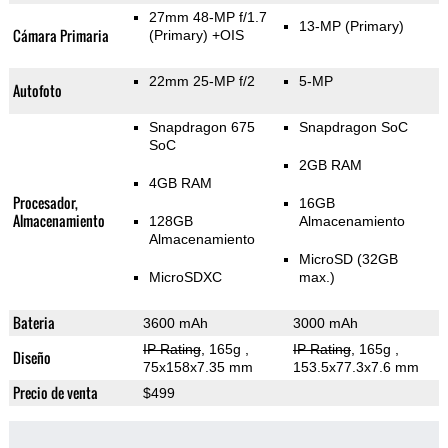
27mm 48-MP f/1.7
13-MP
(Primary)
Cámara Primaria
(Primary)
+OIS
22mm 25-MP f/2
5-MP
Autofoto
Snapdragon 675
Snapdragon SoC
SoC
2GB RAM
4GB RAM
Procesador,
16GB
Almacenamiento
128GB
Almacenamiento
Almacenamiento
MicroSD (32GB
MicroSDXC
max.)
Bateria
3600 mAh
3000 mAh
IP Rating
, 165g
,
IP Rating
, 165g
,
Diseño
75x158x7.35 mm
153.5x77.3x7.6 mm
Precio de venta
$499