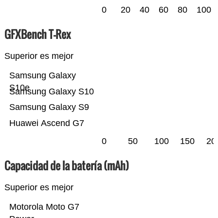
0
20
40
60
80
100
GFXBench T-Rex
Superior es mejor
Samsung Galaxy
S10e
Samsung Galaxy S10
Samsung Galaxy S9
Huawei Ascend G7
0
50
100
150
20
Capacidad de la batería (mAh)
Superior es mejor
Motorola Moto G7