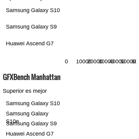
Samsung Galaxy S10
Samsung Galaxy S9
Huawei Ascend G7
0
10000
20000
30000
40000
50000
60
GFXBench Manhattan
Superior es mejor
Samsung Galaxy S10
Samsung Galaxy
S10e
Samsung Galaxy S9
Huawei Ascend G7