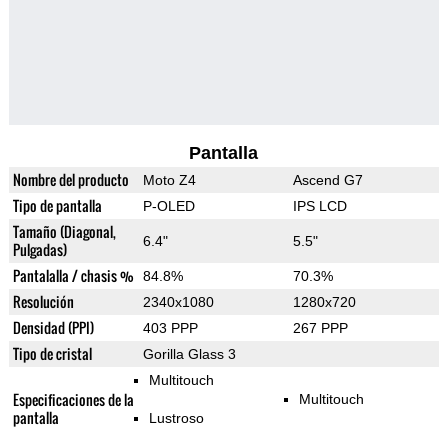
Pantalla
Nombre del producto
Moto Z4
Ascend G7
Tipo de pantalla
P-OLED
IPS LCD
Tamaño (Diagonal,
6.4"
5.5"
Pulgadas)
Pantalalla / chasis %
84.8%
70.3%
Resolución
2340x1080
1280x720
Densidad (PPI)
403 PPP
267 PPP
Tipo de cristal
Gorilla Glass 3
Multitouch
Especificaciones de la
Multitouch
pantalla
Lustroso