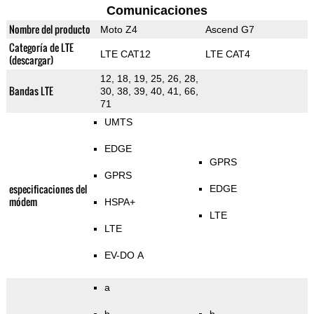
Comunicaciones
Nombre del producto
Moto Z4
Ascend G7
Categoría de LTE
LTE CAT12
LTE CAT4
(descargar)
12, 18, 19, 25, 26, 28,
Bandas LTE
30, 38, 39, 40, 41, 66,
71
UMTS
EDGE
GPRS
GPRS
especificaciones del
EDGE
módem
HSPA+
LTE
LTE
EV-DO A
a