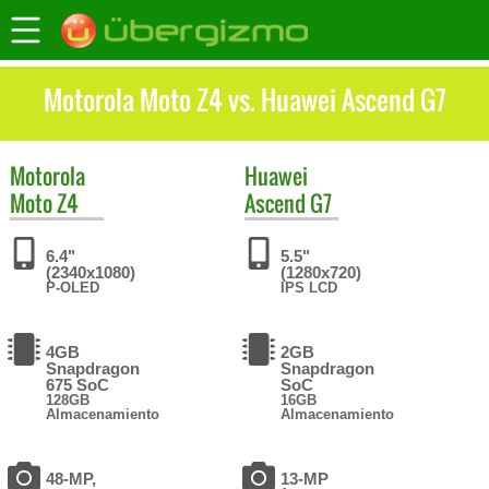
Motorola Moto Z4 vs. Huawei Ascend G7
Motorola
Huawei
Moto Z4
Ascend G7
6.4"
5.5"
(2340x1080)
(1280x720)
P-OLED
IPS LCD
4GB
2GB
Snapdragon
Snapdragon
675 SoC
SoC
128GB
16GB
Almacenamiento
Almacenamiento
48-MP,
13-MP