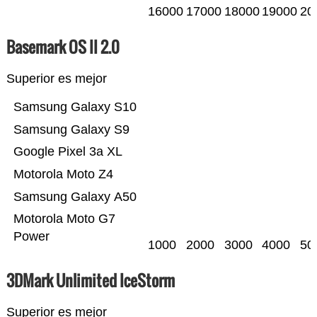
16000
17000
18000
19000
20
Basemark OS II 2.0
Superior es mejor
Samsung Galaxy S10
Samsung Galaxy S9
Google Pixel 3a XL
Motorola Moto Z4
Samsung Galaxy A50
Motorola Moto G7
Power
1000
2000
3000
4000
50
3DMark Unlimited IceStorm
Superior es mejor