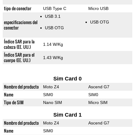
tipo de conector
USB Type C
Micro USB
USB 3.1
especificaciones del
USB OTG
conector
USB OTG
Índice SAR para la
1.14 W/Kg
cabeza (EE. UU.)
Índice SAR para el
1.43 W/Kg
cuerpo (EE. UU.)
Sim Card 0
Nombre del producto
Moto Z4
Ascend G7
Name
SIM0
SIM0
Tipo de SIM
Nano SIM
Micro SIM
Sim Card 1
Nombre del producto
Moto Z4
Ascend G7
Name
SIM0