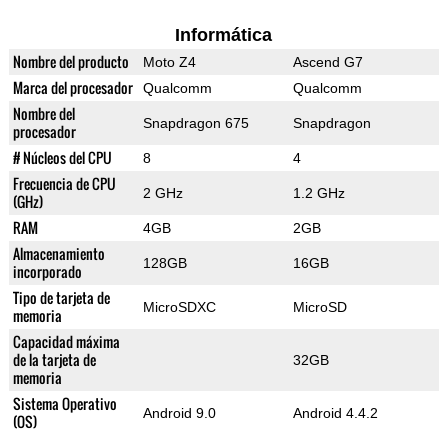
Informática
Nombre del producto
Moto Z4
Ascend G7
Marca del procesador
Qualcomm
Qualcomm
Nombre del
Snapdragon 675
Snapdragon
procesador
# Núcleos del CPU
8
4
Frecuencia de CPU
2 GHz
1.2 GHz
(GHz)
RAM
4GB
2GB
Almacenamiento
128GB
16GB
incorporado
Tipo de tarjeta de
MicroSDXC
MicroSD
memoria
Capacidad máxima
de la tarjeta de
32GB
memoria
Sistema Operativo
Android 9.0
Android 4.4.2
(OS)