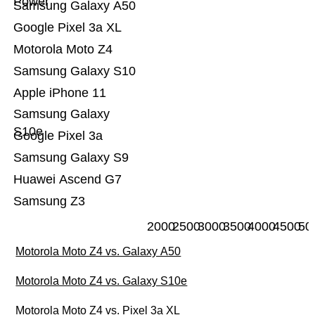
Power
Samsung Galaxy A50
Google Pixel 3a XL
Motorola Moto Z4
Samsung Galaxy S10
Apple iPhone 11
Samsung Galaxy
S10e
Google Pixel 3a
Samsung Galaxy S9
Huawei Ascend G7
Samsung Z3
2000
2500
3000
3500
4000
4500
50
Motorola Moto Z4 vs. Galaxy A50
Motorola Moto Z4 vs. Galaxy S10e
Motorola Moto Z4 vs. Pixel 3a XL