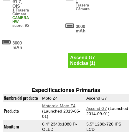
f/1.7,
1
Trasera
OIS
Cámara
1 Trasera
Cámara
CAMERA
HW
score: 95
3000
mAh
3600
mAh
Ascend G7
Noticias (1)
Especificaciones Primarias
Nombre del producto
Moto Z4
Ascend G7
Motorola Moto Z4
Ascend G7
(Launched
Producto
(Launched 2019-05-
2014-09-01)
01)
6.4" 2340x1080 P-
5.5" 1280x720 IPS
Monitora
OLED
LCD