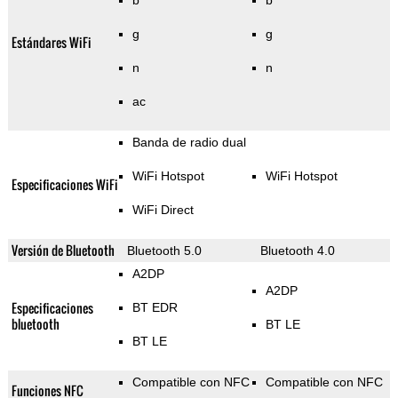
b
b
g
g
Estándares WiFi
n
n
ac
Banda de radio dual
WiFi Hotspot
WiFi Hotspot
Especificaciones WiFi
WiFi Direct
Versión de Bluetooth
Bluetooth 5.0
Bluetooth 4.0
A2DP
A2DP
Especificaciones
BT EDR
bluetooth
BT LE
BT LE
Compatible con NFC
Compatible con NFC
Funciones NFC