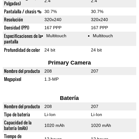
2.4"
2.4"
Pulgadas)
Pantalalla / chasis %
30.7%
30.7%
Resolución
320x240
320x240
Densidad (PPI)
167 PPP
167 PPP
Especificaciones de la
Multitouch
Multitouch
pantalla
Profundidad de color
24 bit
24 bit
Primary Camera
Nombre del producto
208
207
Megapixel
1.3-MP
Batería
Nombre del producto
208
207
Tipo de batería
Li-Ion
Li-Ion
Capacidad de la
1020 mAh
1020 mAh
batería (mAh)
Tiempo de