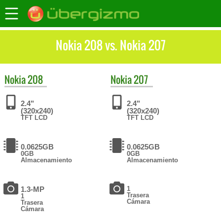
Nokia 208 vs. Nokia 207
Nokia
208
Nokia
207
2.4"
2.4"
(320x240)
(320x240)
TFT LCD
TFT LCD
0.0625GB
0.0625GB
0GB
0GB
Almacenamiento
Almacenamiento
1.3-MP
1
Trasera
1
Cámara
Trasera
Cámara