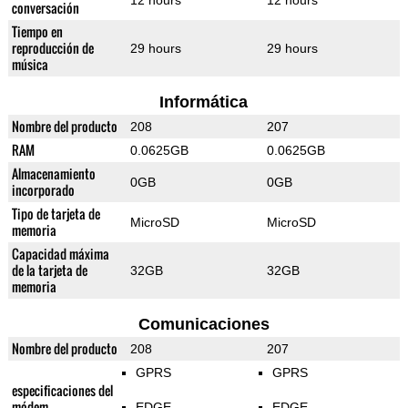
12 hours
12 hours
conversación
Tiempo en
reproducción de
29 hours
29 hours
música
Informática
Nombre del producto
208
207
RAM
0.0625GB
0.0625GB
Almacenamiento
0GB
0GB
incorporado
Tipo de tarjeta de
MicroSD
MicroSD
memoria
Capacidad máxima
de la tarjeta de
32GB
32GB
memoria
Comunicaciones
Nombre del producto
208
207
GPRS
GPRS
especificaciones del
módem
EDGE
EDGE