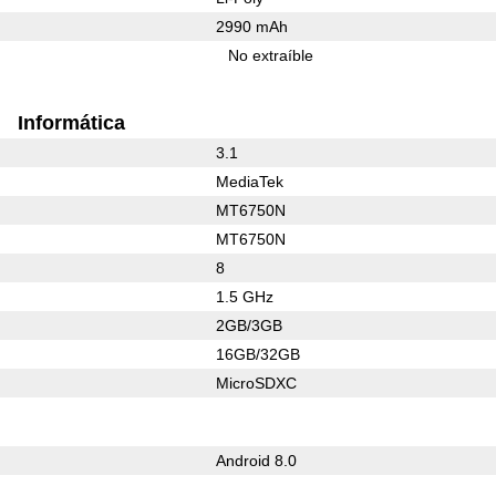
2990 mAh
No extraíble
Informática
3.1
MediaTek
MT6750N
MT6750N
8
1.5 GHz
2GB/3GB
16GB/32GB
MicroSDXC
Android 8.0