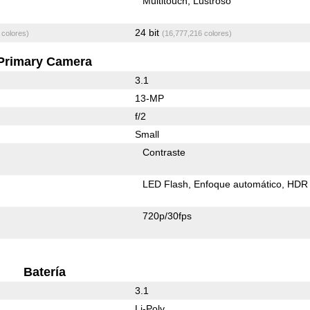
Multitouch
Lustroso
24 bit
 colores)
(16,777,216 colores)
Primary Camera
3.1
13-MP
f/2
Small
Contraste
LED Flash
Enfoque automático
HDR 
720p/30fps
Batería
3.1
Li-Poly