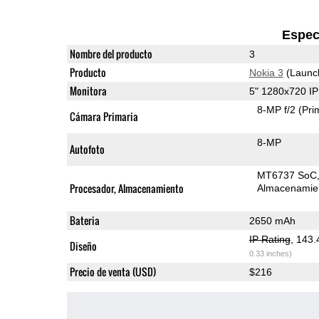
Espec
Nombre del producto
3
Producto
Nokia 3
(Launc
Monitora
5" 1280x720 I
8-MP f/2
(Pri
Cámara Primaria
8-MP
Autofoto
MT6737 SoC
Procesador, Almacenamiento
Almacenamie
Bateria
2650 mAh
IP Rating
, 143
Diseño
0.33 inches)
Precio de venta (USD)
$216