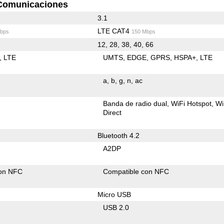
Comunicaciones
3.1
LTE CAT4
bps
150 Mbps
12, 28, 38, 40, 66
LTE
UMTS
EDGE
GPRS
HSPA+
LTE
a
b
g
n
ac
Banda de radio dual
WiFi Hotspot
Wi
Direct
Bluetooth 4.2
A2DP
con NFC
Compatible con NFC
Micro USB
USB 2.0