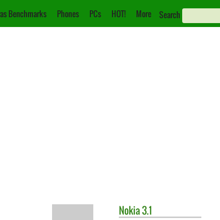
as Benchmarks
Phones
PCs
HOT!
More
Search
Nokia
3.1