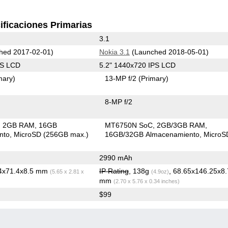
ificaciones Primarias
3.1
hed 2017-02-01)
Nokia 3.1
(Launched 2018-05-01)
PS LCD
5.2" 1440x720 IPS LCD
mary)
13-MP f/2
(Primary)
8-MP f/2
2GB RAM
16GB
MT6750N SoC
2GB/3GB RAM
nto
MicroSD (256GB max.)
16GB/32GB Almacenamiento
Micro
2990 mAh
.4x71.4x8.5 mm
IP Rating
, 138g
, 68.65x146.25x8.
(5.65 x 2.81 x
(4.9oz)
mm
(2.70 x 5.76 x 0.34 inches)
$99