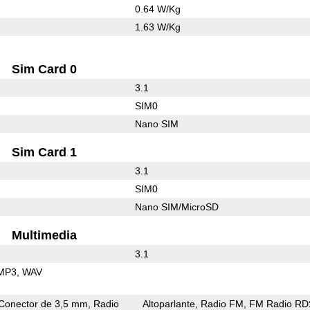
0.64 W/Kg
1.63 W/Kg
Sim Card 0
3.1
SIM0
Nano SIM
Sim Card 1
3.1
SIM0
Nano SIM/MicroSD
Multimedia
3.1
MP3
WAV
Conector de 3,5 mm
Radio
Altoparlante
Radio FM
FM Radio RD