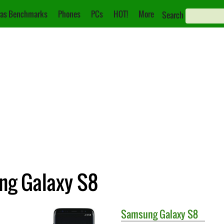
as Benchmarks
Phones
PCs
HOT!
More
Search
ung Galaxy S8
Samsung
Galaxy S8