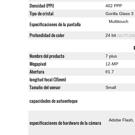
Densidad (PPI)
402 PPP
Tipo de cristal
Gorilla Glass 3
Multitouch
Especificaciones de la pantalla
Profundidad de color
24 bit
(16,777,216
Nombre del producto
7 plus
Megapixel
12-MP
Abertura
f/1.7
longitud focal (35mm)
Tamaño del sensor
Small
capacidades de autoenfoque
Adobe Flash
especificaciones de hardware de la cámara