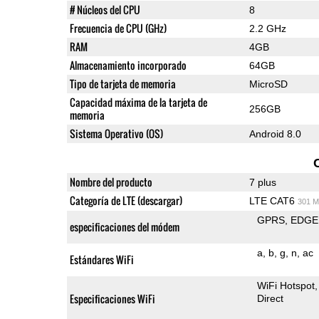
# Núcleos del CPU
8
Frecuencia de CPU (GHz)
2.2 GHz
RAM
4GB
Almacenamiento incorporado
64GB
Tipo de tarjeta de memoria
MicroSD
Capacidad máxima de la tarjeta de
256GB
memoria
Sistema Operativo (OS)
Android 8.0
Nombre del producto
7 plus
Categoría de LTE (descargar)
LTE CAT6
301 M
GPRS
EDGE
especificaciones del módem
a
b
g
n
ac
Estándares WiFi
WiFi Hotspot
Especificaciones WiFi
Direct