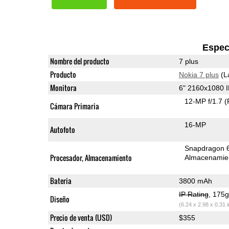
Espec
Nombre del producto
7 plus
Producto
Nokia 7 plus
(L
Monitora
6" 2160x1080 
12-MP f/1.7
(
Cámara Primaria
16-MP
Autofoto
Snapdragon 
Procesador, Almacenamiento
Almacenamie
Bateria
3800 mAh
IP Rating
, 175
Diseño
(6.24 x 2.98 x 0.31 
Precio de venta (USD)
$355