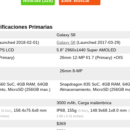
Noticias (328)
$369. Buscar
ificaciones Primarias
Galaxy S8
aunched 2018-02-01)
Galaxy S8
(Launched 2017-03-29)
IPS LCD
5.8" 2960x1440 Super AMOLED
Primary)
26mm 12-MP f/1.7
(Primary)
+OIS
26mm 8-MP
660 SoC
4GB RAM
64GB
Snapdragon 835 SoC
4GB RAM
64
nto
MicroSD (256GB max.)
Almacenamiento
MicroSD (256GB ma
3000 mAh, Carga inalámbrica
g
, 158.4x75.6x8 mm
IP68, 155g
, 148.9x68.1x8.0 mm
(6.2oz)
(5.5oz)
(
inches)
2.68 x 0.31 inches)
$369