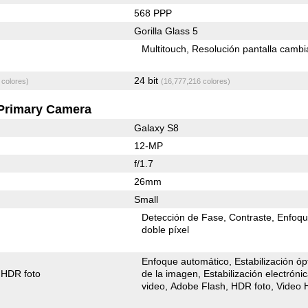
568 PPP
Gorilla Glass 5
Multitouch
Resolución pantalla cambi
24 bit
 colores)
(16,777,216 colores)
Primary Camera
Galaxy S8
12-MP
f/1.7
26mm
Small
Detección de Fase
Contraste
Enfoqu
doble píxel
Enfoque automático
Estabilización óp
HDR foto
de la imagen
Estabilización electróni
video
Adobe Flash
HDR foto
Video