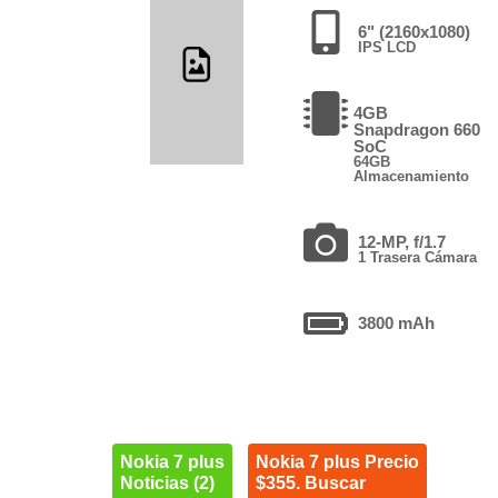
6" (2160x1080)
IPS LCD
4GB
Snapdragon 660
SoC
64GB
Almacenamiento
12-MP, f/1.7
1 Trasera Cámara
3800 mAh
Nokia 7 plus
Nokia 7 plus Precio
Noticias (2)
$355. Buscar