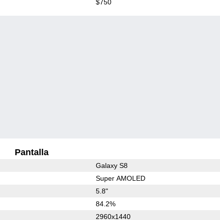
$750
Pantalla
Galaxy S8
Super AMOLED
5.8"
84.2%
2960x1440