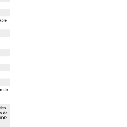
able
e de
tica
ca de
 HDR