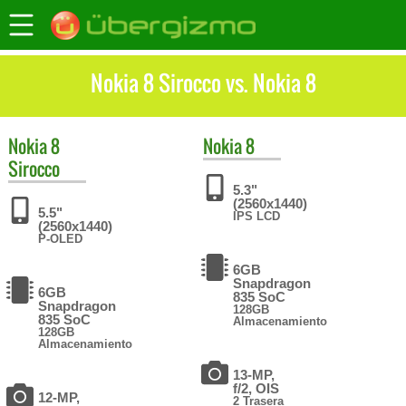
Nokia 8 Sirocco vs. Nokia 8
Nokia
8
Nokia
8
Sirocco
5.3"
(2560x1440)
5.5"
IPS LCD
(2560x1440)
P-OLED
6GB
Snapdragon
6GB
835 SoC
Snapdragon
128GB
835 SoC
Almacenamiento
128GB
Almacenamiento
13-MP,
f/2, OIS
12-MP,
2 Trasera