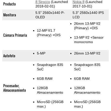
8 Sirocco
(Launched
Nokia 8
(Launched
Producto
2018-02-01)
2017-10-01)
5.5" 2560x1440 P-
5.3" 2560x1440 IPS
Monitora
OLED
LCD
26mm 13-MP f/2
(Primary)
+OIS
12-MP f/1.7
Cámara Primaria
(Primary)
+OIS
13-MP f/2
+Sensor
monocromo
5-MP
26mm 13-MP f/2
Autofoto
Snapdragon 835
Snapdragon 835
SoC
SoC
6GB RAM
6GB RAM
Procesador,
128GB
128GB
Almacenamiento
Almacenamiento
Almacenamiento
MicroSD (256GB
MicroSD (256GB
max.)
max.)