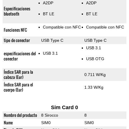
A2DP
A2DP
Especificaciones
bluetooth
BT LE
BT LE
Compatible con NFC
Compatible con NFC
Funciones NFC
tipo de conector
USB Type C
USB Type C
USB 3.1
especificaciones del
USB 3.1
conector
USB OTG
Índice SAR para la
0.711 W/Kg
cabeza (Eur)
Índice SAR para el
1.33 W/Kg
cuerpo (Eur)
Sim Card 0
Nombre del producto
8 Sirocco
8
Name
SIM0
SIM0