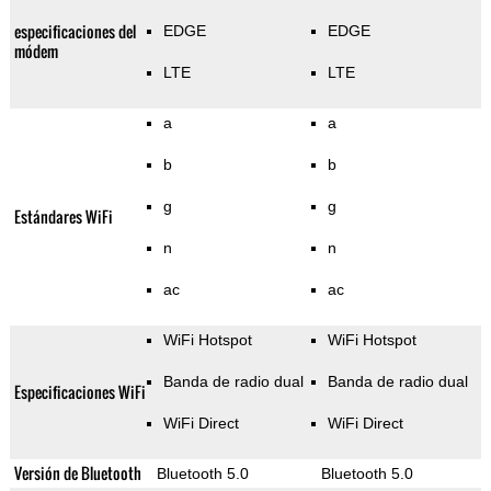
especificaciones del
EDGE
EDGE
módem
LTE
LTE
a
a
b
b
g
g
Estándares WiFi
n
n
ac
ac
WiFi Hotspot
WiFi Hotspot
Banda de radio dual
Banda de radio dual
Especificaciones WiFi
WiFi Direct
WiFi Direct
Versión de Bluetooth
Bluetooth 5.0
Bluetooth 5.0