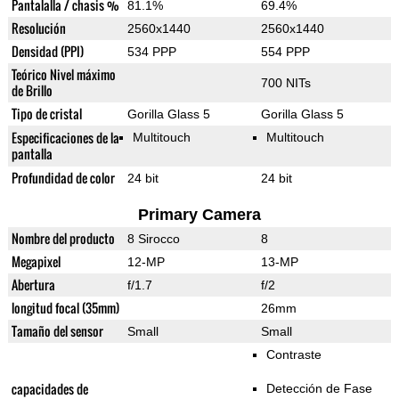
Pantalalla / chasis %
81.1%
69.4%
Resolución
2560x1440
2560x1440
Densidad (PPI)
534 PPP
554 PPP
Teórico Nivel máximo
700 NITs
de Brillo
Tipo de cristal
Gorilla Glass 5
Gorilla Glass 5
Especificaciones de la
Multitouch
Multitouch
pantalla
Profundidad de color
24 bit
24 bit
Primary Camera
Nombre del producto
8 Sirocco
8
Megapixel
12-MP
13-MP
Abertura
f/1.7
f/2
longitud focal (35mm)
26mm
Tamaño del sensor
Small
Small
Contraste
capacidades de
Detección de Fase