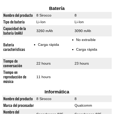
Batería
Nombre del producto
8 Sirocco
8
Tipo de batería
Li-Ion
Li-Ion
Capacidad de la
3260 mAh
3090 mAh
batería (mAh)
No extraíble
Batería
Carga rápida
características
Carga rápida
Tiempo de
22 hours
23 hours
conversación
Tiempo en
reproducción de
11 hours
música
Informática
Nombre del producto
8 Sirocco
8
Marca del procesador
Qualcomm
Nombre del