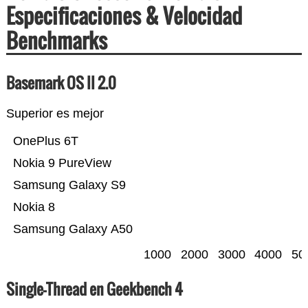
Especificaciones & Velocidad
Benchmarks
Basemark OS II 2.0
Superior es mejor
OnePlus 6T
Nokia 9 PureView
Samsung Galaxy S9
Nokia 8
Samsung Galaxy A50
1000
2000
3000
4000
50
Single-Thread en Geekbench 4