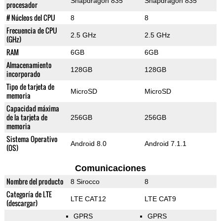
Snapdragon 835
Snapdragon 835
procesador
# Núcleos del CPU
8
8
Frecuencia de CPU
2.5 GHz
2.5 GHz
(GHz)
RAM
6GB
6GB
Almacenamiento
128GB
128GB
incorporado
Tipo de tarjeta de
MicroSD
MicroSD
memoria
Capacidad máxima
de la tarjeta de
256GB
256GB
memoria
Sistema Operativo
Android 8.0
Android 7.1.1
(OS)
Comunicaciones
Nombre del producto
8 Sirocco
8
Categoría de LTE
LTE CAT12
LTE CAT9
(descargar)
GPRS
GPRS