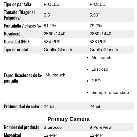
Tipo de pantalla
P-OLED
P-OLED
Tamaño (Diagonal,
5.5"
5.99"
Pulgadas)
Pantalalla / chasis %
81.1%
79.7%
Resolución
2560x1440
2880x1440
Densidad (PPI)
534 PPP
538 PPP
Tipo de cristal
Gorilla Glass 5
Gorilla Glass 5
Multitouch
Lustroso
Especificaciones de la
Multitouch
pantalla
2.5D
Siempre encendido
Profundidad de color
24 bit
24 bit
Primary Camera
Nombre del producto
8 Sirocco
9 PureView
Megapixel
12-MP
12-MP