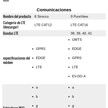
Comunicaciones
Nombre del producto
8 Sirocco
9 PureView
Categoría de LTE
LTE CAT12
LTE CAT16
(descargar)
Bandas LTE
38, 39, 40, 41
UMTS
GPRS
EDGE
especificaciones del
EDGE
GPRS
módem
LTE
LTE
EV-DO A
a
a
b
b
g
g
Estándares WiFi