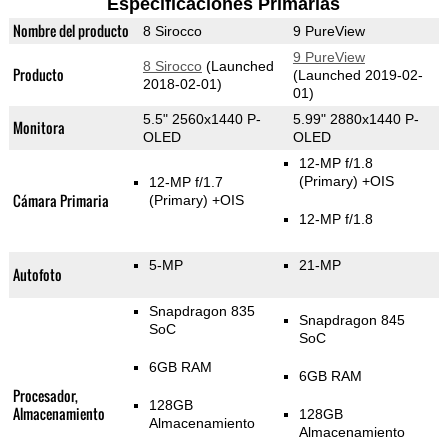
Especificaciones Primarias
Nombre del producto
8 Sirocco
9 PureView
9 PureView
8 Sirocco
(Launched
Producto
(Launched 2019-02-
2018-02-01)
01)
5.5" 2560x1440 P-
5.99" 2880x1440 P-
Monitora
OLED
OLED
12-MP f/1.8
(Primary)
+OIS
12-MP f/1.7
Cámara Primaria
(Primary)
+OIS
12-MP f/1.8
5-MP
21-MP
Autofoto
Snapdragon 835
Snapdragon 845
SoC
SoC
6GB RAM
6GB RAM
Procesador,
128GB
Almacenamiento
128GB
Almacenamiento
Almacenamiento