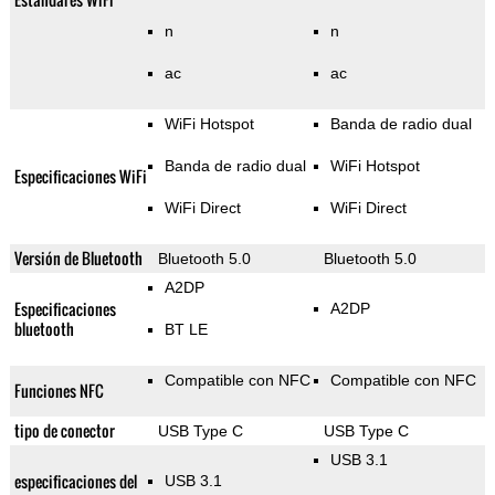
n
n
ac
ac
WiFi Hotspot
Banda de radio dual
Banda de radio dual
WiFi Hotspot
Especificaciones WiFi
WiFi Direct
WiFi Direct
Versión de Bluetooth
Bluetooth 5.0
Bluetooth 5.0
A2DP
Especificaciones
A2DP
bluetooth
BT LE
Compatible con NFC
Compatible con NFC
Funciones NFC
tipo de conector
USB Type C
USB Type C
USB 3.1
especificaciones del
USB 3.1