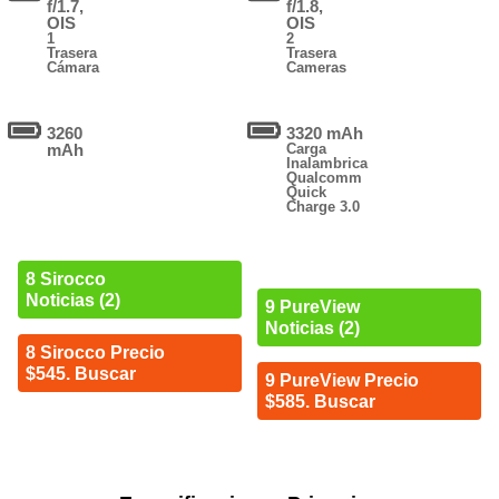
f/1.7,
f/1.8,
OIS
OIS
1
2
Trasera
Trasera
Cámara
Cameras
3260
3320 mAh
mAh
Carga
Inalambrica
Qualcomm
Quick
Charge 3.0
8 Sirocco
Noticias (2)
9 PureView
Noticias (2)
8 Sirocco Precio
$545. Buscar
9 PureView Precio
$585. Buscar