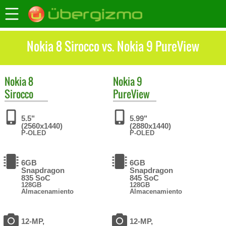
Nokia 8 Sirocco vs. Nokia 9 PureView
Nokia
8
Nokia
9
Sirocco
PureView
5.5"
5.99"
(2560x1440)
(2880x1440)
P-OLED
P-OLED
6GB
6GB
Snapdragon
Snapdragon
835 SoC
845 SoC
128GB
128GB
Almacenamiento
Almacenamiento
12-MP,
12-MP,