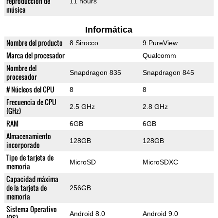
reproducción de
11 hours
música
Informática
Nombre del producto
8 Sirocco
9 PureView
Marca del procesador
Qualcomm
Nombre del
Snapdragon 835
Snapdragon 845
procesador
# Núcleos del CPU
8
8
Frecuencia de CPU
2.5 GHz
2.8 GHz
(GHz)
RAM
6GB
6GB
Almacenamiento
128GB
128GB
incorporado
Tipo de tarjeta de
MicroSD
MicroSDXC
memoria
Capacidad máxima
de la tarjeta de
256GB
memoria
Sistema Operativo
Android 8.0
Android 9.0
(OS)