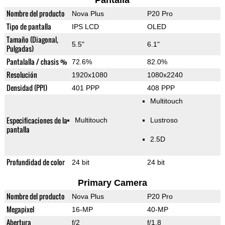
Pantalla
Nombre del producto
Nova Plus
P20 Pro
Tipo de pantalla
IPS LCD
OLED
Tamaño (Diagonal,
5.5"
6.1"
Pulgadas)
Pantalalla / chasis %
72.6%
82.0%
Resolución
1920x1080
1080x2240
Densidad (PPI)
401 PPP
408 PPP
Multitouch
Especificaciones de la
Multitouch
Lustroso
pantalla
2.5D
Profundidad de color
24 bit
24 bit
Primary Camera
Nombre del producto
Nova Plus
P20 Pro
Megapixel
16-MP
40-MP
Abertura
f/2
f/1.8