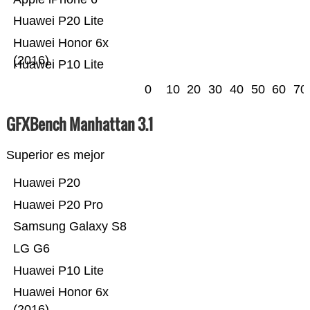
Huawei P20 Lite
Huawei Honor 6x
(2016)
Huawei P10 Lite
0
10
20
30
40
50
60
70
GFXBench Manhattan 3.1
Superior es mejor
Huawei P20
Huawei P20 Pro
Samsung Galaxy S8
LG G6
Huawei P10 Lite
Huawei Honor 6x
(2016)