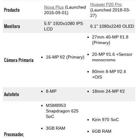
Huawei P20 Pro
Nova Plus
(Launched
Producto
(Launched 2018-03-
2016-09-01)
27)
5.5" 1920x1080 IPS
Monitora
6.1" 1080x2240 OLED
LCD
27mm 40-MP f/1.8
(Primary)
20-MP f/1.6
+Sensor
16-MP f/2
(Primary)
Cámara Primaria
monocromo
80mm 8-MP f/2.4
+OIS
8-MP
18mm 24-MP f/2
Autofoto
MSM8953
Snapdragon 625
SoC
Kirin 970 SoC
3GB RAM
6GB RAM
Procesador,