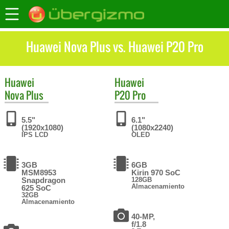
Huawei Nova Plus vs. Huawei P20 Pro
Huawei
Huawei
Nova Plus
P20 Pro
5.5"
6.1"
(1920x1080)
(1080x2240)
IPS LCD
OLED
3GB
6GB
MSM8953
Kirin 970 SoC
Snapdragon
128GB
Almacenamiento
625 SoC
32GB
Almacenamiento
40-MP,
f/1.8