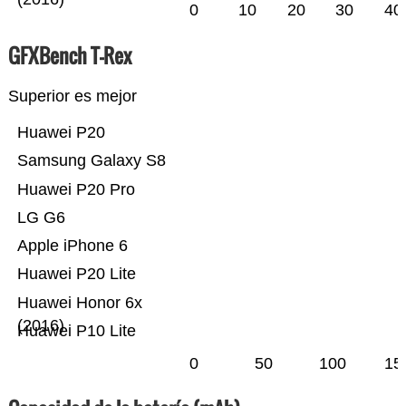
0
10
20
30
40
GFXBench T-Rex
Superior es mejor
Huawei P20
Samsung Galaxy S8
Huawei P20 Pro
LG G6
Apple iPhone 6
Huawei P20 Lite
Huawei Honor 6x
(2016)
Huawei P10 Lite
0
50
100
15