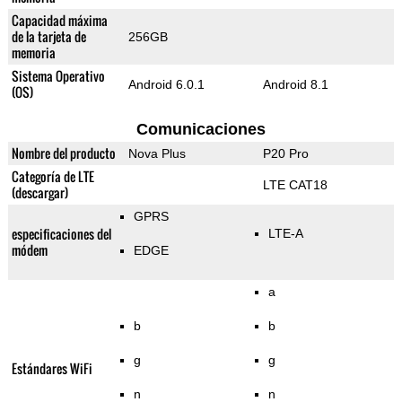
Capacidad máxima
de la tarjeta de
256GB
memoria
Sistema Operativo
Android 6.0.1
Android 8.1
(OS)
Comunicaciones
Nombre del producto
Nova Plus
P20 Pro
Categoría de LTE
LTE CAT18
(descargar)
GPRS
especificaciones del
LTE-A
módem
EDGE
a
b
b
g
g
Estándares WiFi
n
n