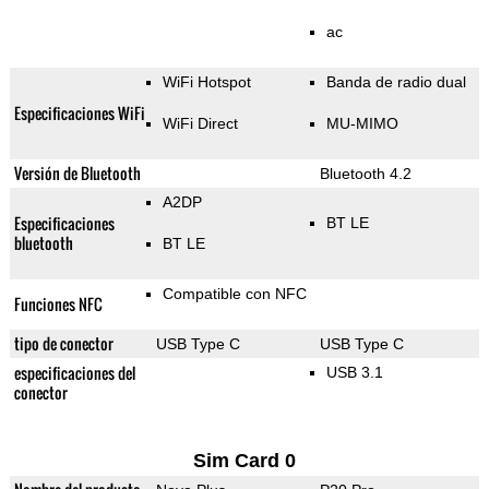
ac
WiFi Hotspot
Banda de radio dual
Especificaciones WiFi
WiFi Direct
MU-MIMO
Versión de Bluetooth
Bluetooth 4.2
A2DP
Especificaciones
BT LE
bluetooth
BT LE
Compatible con NFC
Funciones NFC
tipo de conector
USB Type C
USB Type C
especificaciones del
USB 3.1
conector
Sim Card 0