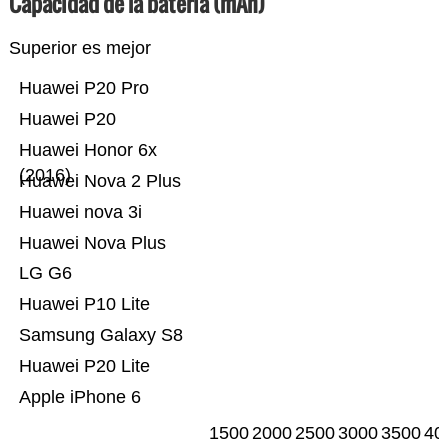
Capacidad de la batería (mAh)
Superior es mejor
Huawei P20 Pro
Huawei P20
Huawei Honor 6x
(2016)
Huawei Nova 2 Plus
Huawei nova 3i
Huawei Nova Plus
LG G6
Huawei P10 Lite
Samsung Galaxy S8
Huawei P20 Lite
Apple iPhone 6
1500
2000
2500
3000
3500
40