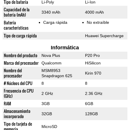
Tipo de batería
Li-Poly
Li-Ion
Capacidad de la
3340 mAh
4000 mAh
batería (mAh)
Batería
Carga rápida
No extraíble
características
Tipo de carga rápida
Huawei Supercharge
Informática
Nombre del producto
Nova Plus
P20 Pro
Marca del procesador
Qualcomm
HiSilicon
Nombre del
MSM8953
Kirin 970
procesador
Snapdragon 625
# Núcleos del CPU
8
8
Frecuencia de CPU
2 GHz
2.36 GHz
(GHz)
RAM
3GB
6GB
Almacenamiento
32GB
128GB
incorporado
Tipo de tarjeta de
MicroSD
memoria