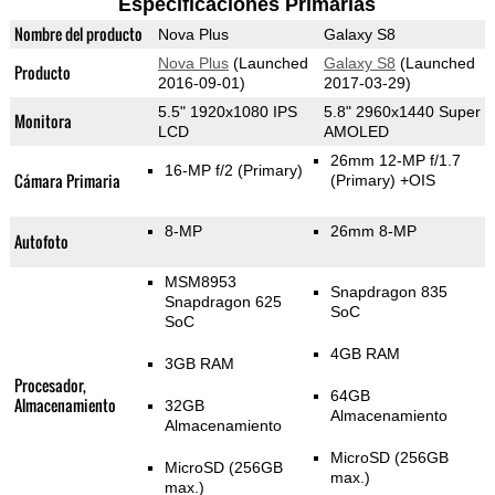
Especificaciones Primarias
Nombre del producto
Nova Plus
Galaxy S8
Nova Plus
(Launched
Galaxy S8
(Launched
Producto
2016-09-01)
2017-03-29)
5.5" 1920x1080 IPS
5.8" 2960x1440 Super
Monitora
LCD
AMOLED
26mm 12-MP f/1.7
16-MP f/2
(Primary)
Cámara Primaria
(Primary)
+OIS
8-MP
26mm 8-MP
Autofoto
MSM8953
Snapdragon 835
Snapdragon 625
SoC
SoC
4GB RAM
3GB RAM
Procesador,
64GB
Almacenamiento
32GB
Almacenamiento
Almacenamiento
MicroSD (256GB
MicroSD (256GB
max.)
max.)