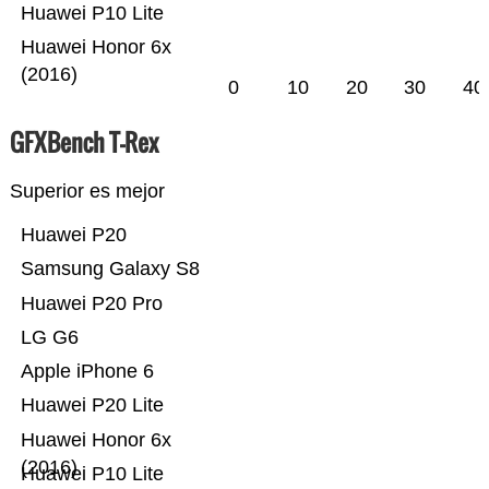
Huawei P10 Lite
Huawei Honor 6x
(2016)
0
10
20
30
40
GFXBench T-Rex
Superior es mejor
Huawei P20
Samsung Galaxy S8
Huawei P20 Pro
LG G6
Apple iPhone 6
Huawei P20 Lite
Huawei Honor 6x
(2016)
Huawei P10 Lite