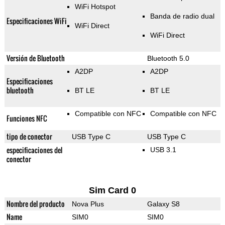
WiFi Hotspot
Banda de radio dual
Especificaciones WiFi
WiFi Direct
WiFi Direct
Versión de Bluetooth
Bluetooth 5.0
A2DP
A2DP
Especificaciones
bluetooth
BT LE
BT LE
Compatible con NFC
Compatible con NFC
Funciones NFC
tipo de conector
USB Type C
USB Type C
especificaciones del
USB 3.1
conector
Sim Card 0
Nombre del producto
Nova Plus
Galaxy S8
Name
SIM0
SIM0