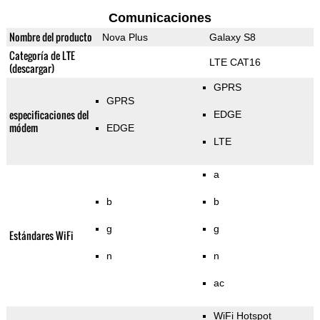
Comunicaciones
Nombre del producto
Nova Plus
Galaxy S8
Categoría de LTE
LTE CAT16
(descargar)
GPRS
GPRS
especificaciones del
EDGE
módem
EDGE
LTE
a
b
b
g
g
Estándares WiFi
n
n
ac
WiFi Hotspot