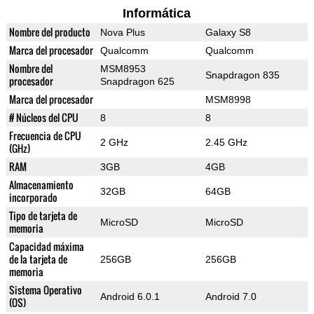
Informática
Nombre del producto
Nova Plus
Galaxy S8
Marca del procesador
Qualcomm
Qualcomm
Nombre del
MSM8953
Snapdragon 835
procesador
Snapdragon 625
Marca del procesador
MSM8998
# Núcleos del CPU
8
8
Frecuencia de CPU
2 GHz
2.45 GHz
(GHz)
RAM
3GB
4GB
Almacenamiento
32GB
64GB
incorporado
Tipo de tarjeta de
MicroSD
MicroSD
memoria
Capacidad máxima
de la tarjeta de
256GB
256GB
memoria
Sistema Operativo
Android 6.0.1
Android 7.0
(OS)