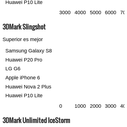
Huawei P10 Lite
3000
4000
5000
6000
70
3DMark Slingshot
Superior es mejor
Samsung Galaxy S8
Huawei P20 Pro
LG G6
Apple iPhone 6
Huawei Nova 2 Plus
Huawei P10 Lite
0
1000
2000
3000
40
3DMark Unlimited IceStorm