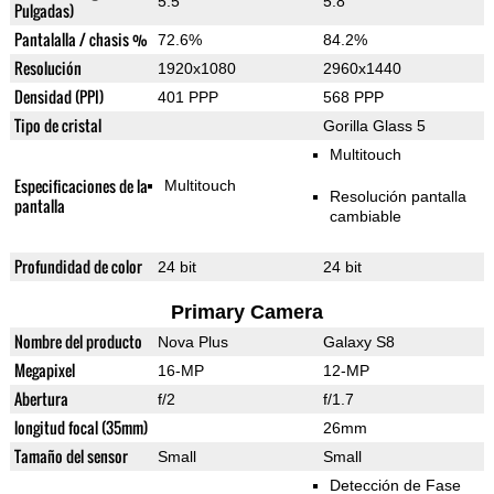
5.5"
5.8"
Pulgadas)
Pantalalla / chasis %
72.6%
84.2%
Resolución
1920x1080
2960x1440
Densidad (PPI)
401 PPP
568 PPP
Tipo de cristal
Gorilla Glass 5
Multitouch
Especificaciones de la
Multitouch
Resolución pantalla
pantalla
cambiable
Profundidad de color
24 bit
24 bit
Primary Camera
Nombre del producto
Nova Plus
Galaxy S8
Megapixel
16-MP
12-MP
Abertura
f/2
f/1.7
longitud focal (35mm)
26mm
Tamaño del sensor
Small
Small
Detección de Fase