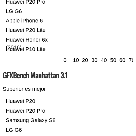
Huawei P20 Pro
LG G6
Apple iPhone 6
Huawei P20 Lite
Huawei Honor 6x
(2016)
Huawei P10 Lite
0
10
20
30
40
50
60
70
GFXBench Manhattan 3.1
Superior es mejor
Huawei P20
Huawei P20 Pro
Samsung Galaxy S8
LG G6