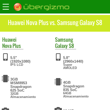
Huawei Nova Plus vs. Samsung Galaxy S8
Huawei
Samsung
Nova Plus
Galaxy S8
5.5"
5.8"
(1920x1080)
(2960x1440)
IPS LCD
Super
AMOLED
3GB
4GB
MSM8953
Snapdragon
Snapdragon
835 SoC
625 SoC
64GB
32GB
Almacenamiento
Almacenamiento