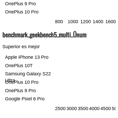
OnePlus 9 Pro
OnePlus 10 Pro
800
1000
1200
1400
1600
benchmark_geekbench5_multi_Ünum
Superior es mejor
Apple iPhone 13 Pro
OnePlus 10T
Samsung Galaxy S22
Ultra
OnePlus 10 Pro
OnePlus 9 Pro
Google Pixel 6 Pro
2500
3000
3500
4000
4500
50