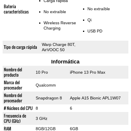
Carga rápida
Batería
No extraíble
características
No extraíble
Qi
Wireless Reverse
Charging
USB PD
Warp Charge 80T,
Tipo de carga rápida
AirVOOC 50
Informática
Nombre del
10 Pro
iPhone 13 Pro Max
producto
Marca del
Qualcomm
procesador
Nombre del
Snapdragon 8
Apple A15 Bionic APL1W07
procesador
# Núcleos del CPU
8
6
Frecuencia de
3 GHz
CPU (GHz)
RAM
8GB/12GB
6GB