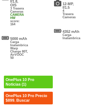
f/1.8,
12-MP,
OIS
f/1.5
3 Trasera
4
Cameras
Trasera
CAMERA
Cameras
HW
score:
164
4352 mAh
Carga
Inalambrica
5000 mAh
Carga
Inalambrica
Warp
Charge 80T,
AirVOOC
50
OnePlus 10 Pro
Noticias (1)
OnePlus 10 Pro Precio
$899. Buscar