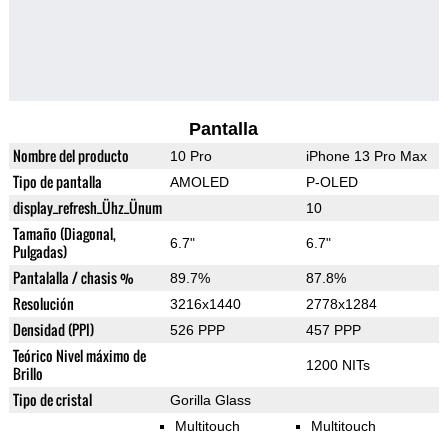
Pantalla
Nombre del producto
10 Pro
iPhone 13 Pro Max
Tipo de pantalla
AMOLED
P-OLED
display_refresh_Ühz_Ünum
10
Tamaño (Diagonal,
6.7"
6.7"
Pulgadas)
Pantalalla / chasis %
89.7%
87.8%
Resolución
3216x1440
2778x1284
Densidad (PPI)
526 PPP
457 PPP
Teórico Nivel máximo de
1200 NITs
Brillo
Tipo de cristal
Gorilla Glass
Multitouch
Multitouch