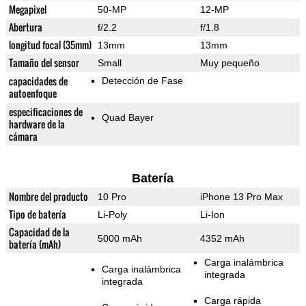
Megapixel
50-MP
12-MP
Abertura
f/2.2
f/1.8
longitud focal (35mm)
13mm
13mm
Tamaño del sensor
Small
Muy pequeño
capacidades de
Detección de Fase
autoenfoque
especificaciones de
Quad Bayer
hardware de la
cámara
Batería
Nombre del producto
10 Pro
iPhone 13 Pro Max
Tipo de batería
Li-Poly
Li-Ion
Capacidad de la
5000 mAh
4352 mAh
batería (mAh)
Carga inalámbrica
Carga inalámbrica
integrada
integrada
Carga rápida