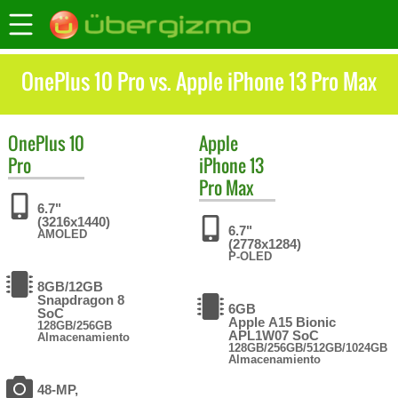
OnePlus 10 Pro vs. Apple iPhone 13 Pro Max
OnePlus
10
Apple
Pro
iPhone 13
Pro Max
6.7"
(3216x1440)
6.7"
AMOLED
(2778x1284)
P-OLED
8GB/12GB
Snapdragon 8
6GB
SoC
Apple A15 Bionic
128GB/256GB
APL1W07 SoC
Almacenamiento
128GB/256GB/512GB/1024GB
Almacenamiento
48-MP,