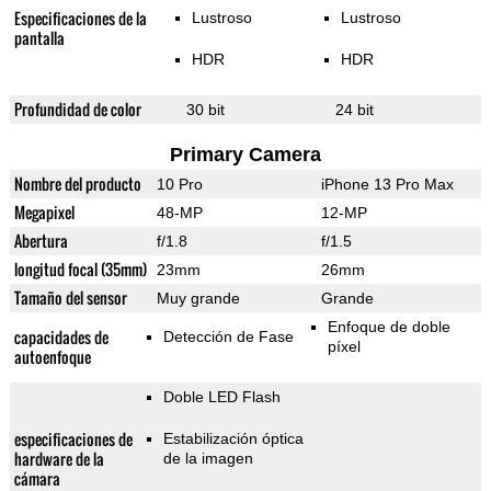
Especificaciones de la
Lustroso
Lustroso
pantalla
HDR
HDR
Profundidad de color
30 bit
24 bit
Primary Camera
Nombre del producto
10 Pro
iPhone 13 Pro Max
Megapixel
48-MP
12-MP
Abertura
f/1.8
f/1.5
longitud focal (35mm)
23mm
26mm
Tamaño del sensor
Muy grande
Grande
Enfoque de doble
capacidades de
Detección de Fase
píxel
autoenfoque
Doble LED Flash
especificaciones de
Estabilización óptica
hardware de la
de la imagen
cámara