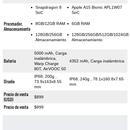
Snapdragon 8
Apple A15 Bionic APL1W07
SoC
SoC
Procesador,
8GB/12GB RAM
6GB RAM
Almacenamiento
128GB/256GB
128GB/256GB/512GB/1024GB
Almacenamiento
Almacenamiento
5000 mAh, Carga
inalámbrica,
Bateria
4352 mAh, Carga inalámbrica
Warp Charge
80T, AirVOOC 50
IP68, 200g
,
IP68, 240g
, 78.1x160.8x7.65
Diseño
73.9x163x8.55
mm
mm
Precio de venta
$899
(USD)
Precio de venta
$899