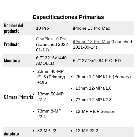
Especificaciones Primarias
Nombre del
10 Pro
iPhone 13 Pro Max
producto
OnePlus 10 Pro
iPhone 13 Pro Max
(Launched
Producto
(Launched 2022-
2021-09-14)
01-11)
6.7" 3216x1440
Monitora
6.7" 2778x1284 P-OLED
AMOLED
23mm 48-MP
26mm 12-MP f/1.5
(Primary)
f/1.8
(Primary)
+OIS
13mm 12-MP f/1.8
13mm 50-MP
Cámara Primaria
f/2.2
77mm 12-MP f/2.8
73mm 8-MP
12-MP
+ToF Sensor
f/2.4
32-MP f/2
12-MP f/2.2
Autofoto