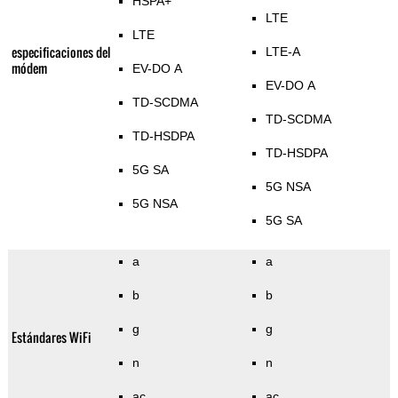
HSPA+
LTE
LTE
especificaciones del
LTE-A
módem
EV-DO A
EV-DO A
TD-SCDMA
TD-SCDMA
TD-HSDPA
TD-HSDPA
5G SA
5G NSA
5G NSA
5G SA
a
a
b
b
g
g
Estándares WiFi
n
n
ac
ac