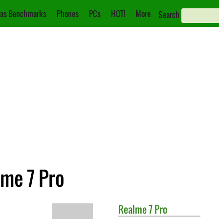
as Benchmarks
Phones
PCs
HOT!
More
Search
lme 7 Pro
Realme
7 Pro