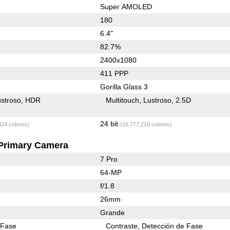
Super AMOLED
180
6.4"
82.7%
2400x1080
411 PPP
Gorilla Glass 3
stroso
HDR
Multitouch
Lustroso
2.5D
24 bit
824 colores)
(16,777,216 colores)
Primary Camera
7 Pro
64-MP
f/1.8
26mm
Grande
 Fase
Contraste
Detección de Fase