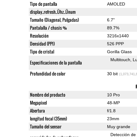
Tipo de pantalla
AMOLED
display_refresh_Ühz_Ünum
Tamaño (Diagonal, Pulgadas)
6.7"
Pantalalla / chasis %
89.7%
Resolución
3216x1440
Densidad (PPI)
526 PPP
Tipo de cristal
Gorilla Glass
Multitouch
Lu
Especificaciones de la pantalla
Profundidad de color
30 bit
(1,073,741,
Nombre del producto
10 Pro
Megapixel
48-MP
Abertura
f/1.8
longitud focal (35mm)
23mm
Tamaño del sensor
Muy grande
Detección de