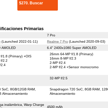
$270. Buscar
ificaciones Primarias
7 Pro
o
(Launched 2022-01-11)
Realme 7 Pro
(Launched 2020-09-03)
40 AMOLED
6.4" 2400x1080 Super AMOLED
26mm 64-MP f/1.8
(Primary)
f/1.8
(Primary)
+OIS
16mm 8-MP f/2.3
f/2.2
2-MP f/2.4
/2.4
2-MP f/2.4
+Sensor monocromo
32-MP f/2.5
8 SoC
8GB/12GB RAM
Snapdragon 720 SoC
8GB RAM
12
 Almacenamiento
Almacenamiento
ga inalámbrica, Warp Charge
4500 mAh