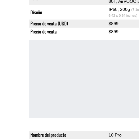
80T, AirVOOC 
IP68, 200g
(7.1o
Diseño
6.42 x 0.34 inches)
Precio de venta (USD)
$899
Precio de venta
$899
Nombre del producto
10 Pro