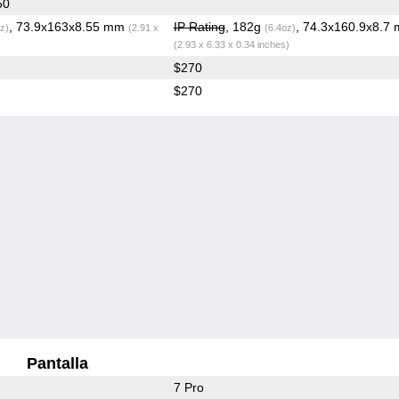
50
, 73.9x163x8.55 mm
IP Rating
, 182g
, 74.3x160.9x8.7
z)
(2.91 x
(6.4oz)
(2.93 x 6.33 x 0.34 inches)
$270
$270
Pantalla
7 Pro