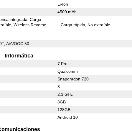
Li-Ion
4500 mAh
rica integrada
Carga
raíble
Wireless Reverse
Carga rápida
No extraíble
0T, AirVOOC 50
Informática
7 Pro
Qualcomm
Snapdragon 720
8
2.3 GHz
8GB
128GB
Android 10
Comunicaciones