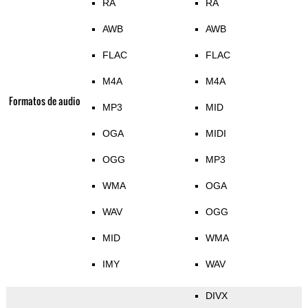
RA
RA
AWB
AWB
FLAC
FLAC
M4A
M4A
Formatos de audio
MP3
MID
OGA
MIDI
OGG
MP3
WMA
OGA
WAV
OGG
MID
WMA
IMY
WAV
DIVX