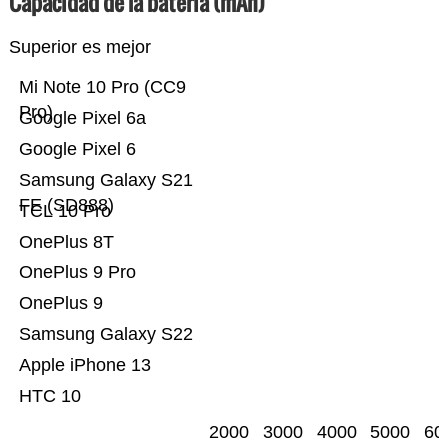
Capacidad de la batería (mAh)
Superior es mejor
Mi Note 10 Pro (CC9
Pro)
Google Pixel 6a
Google Pixel 6
Samsung Galaxy S21
FE (SD888)
TCL 10 Pro
OnePlus 8T
OnePlus 9 Pro
OnePlus 9
Samsung Galaxy S22
Apple iPhone 13
HTC 10
2000
3000
4000
5000
60