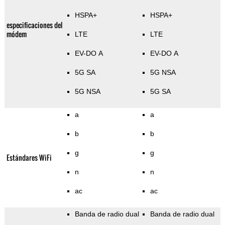
HSPA+
HSPA+
especificaciones del
módem
LTE
LTE
EV-DO A
EV-DO A
5G SA
5G NSA
5G NSA
5G SA
a
a
b
b
g
g
Estándares WiFi
n
n
ac
ac
Banda de radio dual
Banda de radio dual