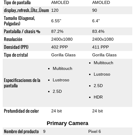
Tipo de pantalla
AMOLED
AMOLED
display_refresh_Ühz_Ünum
120
90
Tamaño (Diagonal,
6.55"
6.4"
Pulgadas)
Pantalalla / chasis %
87.2%
83.4%
Resolución
2400x1080
2400x1080
Densidad (PPI)
402 PPP
411 PPP
Tipo de cristal
Gorilla Glass
Gorilla Glass
Multitouch
Multitouch
Lustroso
Especificaciones de la
Lustroso
pantalla
2.5D
2.5D
HDR
Profundidad de color
24 bit
24 bit
Primary Camera
Nombre del producto
9
Pixel 6