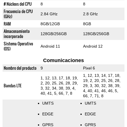
# Núcleos del CPU
8
8
Frecuencia de CPU
2.84 GHz
2.8 GHz
(GHz)
RAM
8GB/12GB
8GB
Almacenamiento
128GB/256GB
128GB/256GB
incorporado
Sistema Operativo
Android 11
Android 12
(OS)
Comunicaciones
Nombre del producto
9
Pixel 6
1, 12, 13, 14, 17, 18,
1, 12, 13, 17, 18, 19,
19, 2, 20, 25, 26, 28,
2, 20, 25, 26, 28, 29,
Bandas LTE
29, 3, 30, 32, 38, 39,
3, 32, 34, 38, 39, 4,
4, 40, 41, 46, 46, 5,
40, 41, 5, 66, 7, 8
66, 7, 71, 8
UMTS
UMTS
EDGE
EDGE
GPRS
GPRS