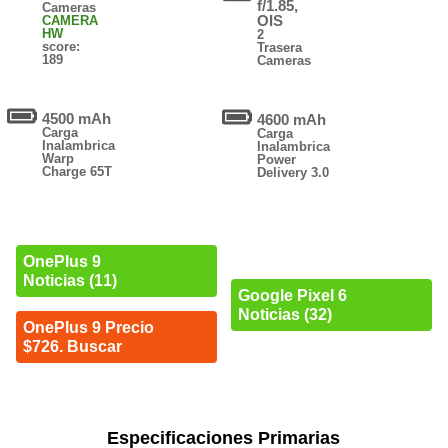
f/1.85,
Cameras
OIS
CAMERA
HW
2
score:
Trasera
189
Cameras
4500 mAh
4600 mAh
Carga
Carga
Inalambrica
Inalambrica
Warp
Power
Charge 65T
Delivery 3.0
OnePlus 9
Noticias (11)
Google Pixel 6
Noticias (32)
OnePlus 9 Precio
$726. Buscar
Especificaciones Primarias