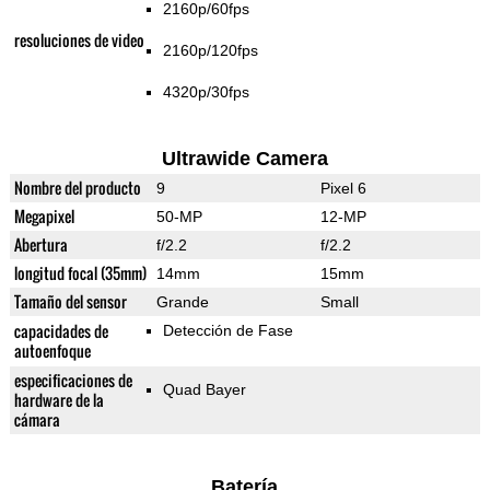
2160p/60fps
resoluciones de video
2160p/120fps
4320p/30fps
Ultrawide Camera
Nombre del producto
9
Pixel 6
Megapixel
50-MP
12-MP
Abertura
f/2.2
f/2.2
longitud focal (35mm)
14mm
15mm
Tamaño del sensor
Grande
Small
capacidades de
Detección de Fase
autoenfoque
especificaciones de
Quad Bayer
hardware de la
cámara
Batería