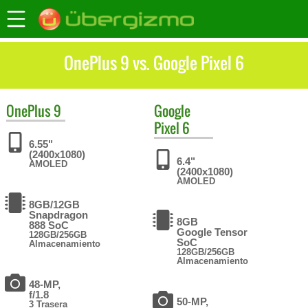
OnePlus 9 vs. Google Pixel 6
OnePlus
9
Google
Pixel 6
6.55"
(2400x1080)
6.4"
AMOLED
(2400x1080)
AMOLED
8GB/12GB
Snapdragon
8GB
888 SoC
Google Tensor
128GB/256GB
SoC
Almacenamiento
128GB/256GB
Almacenamiento
48-MP,
f/1.8
50-MP,
3 Trasera