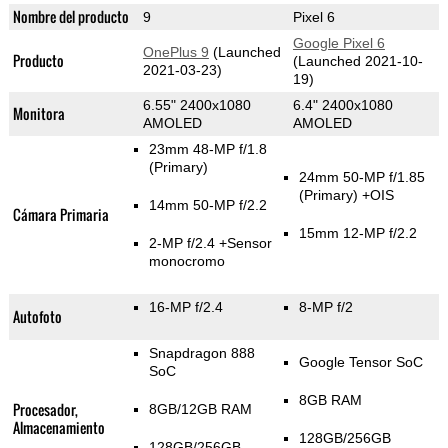
Nombre del producto
9
Pixel 6
Google Pixel 6
OnePlus 9
(Launched
Producto
(Launched 2021-10-
2021-03-23)
19)
6.55" 2400x1080
6.4" 2400x1080
Monitora
AMOLED
AMOLED
23mm 48-MP f/1.8
(Primary)
24mm 50-MP f/1.85
(Primary)
+OIS
14mm 50-MP f/2.2
Cámara Primaria
15mm 12-MP f/2.2
2-MP f/2.4
+Sensor
monocromo
16-MP f/2.4
8-MP f/2
Autofoto
Snapdragon 888
Google Tensor SoC
SoC
8GB RAM
Procesador,
8GB/12GB RAM
Almacenamiento
128GB/256GB
128GB/256GB