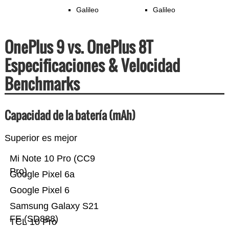
Galileo
Galileo
OnePlus 9 vs. OnePlus 8T
Especificaciones & Velocidad
Benchmarks
Capacidad de la batería (mAh)
Superior es mejor
Mi Note 10 Pro (CC9
Pro)
Google Pixel 6a
Google Pixel 6
Samsung Galaxy S21
FE (SD888)
TCL 10 Pro