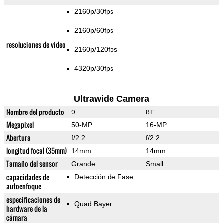
2160p/30fps
2160p/60fps
resoluciones de video
2160p/120fps
4320p/30fps
Ultrawide Camera
Nombre del producto
9
8T
Megapixel
50-MP
16-MP
Abertura
f/2.2
f/2.2
longitud focal (35mm)
14mm
14mm
Tamaño del sensor
Grande
Small
capacidades de
Detección de Fase
autoenfoque
especificaciones de
Quad Bayer
hardware de la
cámara