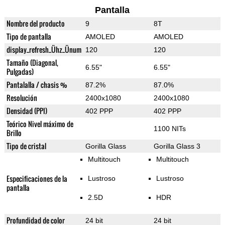
Pantalla
Nombre del producto
9
8T
Tipo de pantalla
AMOLED
AMOLED
display_refresh_Ühz_Ünum
120
120
Tamaño (Diagonal,
6.55"
6.55"
Pulgadas)
Pantalalla / chasis %
87.2%
87.0%
Resolución
2400x1080
2400x1080
Densidad (PPI)
402 PPP
402 PPP
Teórico Nivel máximo de
1100 NITs
Brillo
Tipo de cristal
Gorilla Glass
Gorilla Glass 3
Multitouch
Multitouch
Especificaciones de la
Lustroso
Lustroso
pantalla
2.5D
HDR
Profundidad de color
24 bit
24 bit