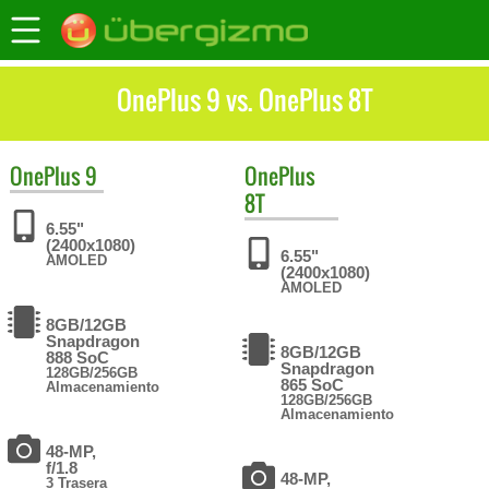
OnePlus 9 vs. OnePlus 8T
OnePlus
9
OnePlus
8T
6.55"
(2400x1080)
6.55"
AMOLED
(2400x1080)
AMOLED
8GB/12GB
Snapdragon
8GB/12GB
888 SoC
Snapdragon
128GB/256GB
865 SoC
Almacenamiento
128GB/256GB
Almacenamiento
48-MP,
f/1.8
48-MP,
3 Trasera