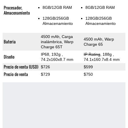
Procesador,
8GB/12GB RAM
8GB/12GB RAM
Almacenamiento
128GB/256GB
128GB/256GB
Almacenamiento
Almacenamiento
4500 mAh, Carga
4500 mAh, Warp
Bateria
inalámbrica, Warp
Charge 65
Charge 65T
IP68, 192g
,
IP Rating
, 188g
,
Diseño
74.2x160x8.7 mm
74.1x160.7x8.4 mm
Precio de venta (USD)
$726
$599
Precio de venta
$729
$750