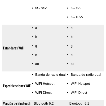
5G NSA
5G SA
5G NSA
a
a
b
b
g
g
Estándares WiFi
n
n
ac
ac
Banda de radio dual
Banda de radio dual
WiFi Hotspot
WiFi Hotspot
Especificaciones WiFi
WiFi Direct
WiFi Direct
Versión de Bluetooth
Bluetooth 5.2
Bluetooth 5.1