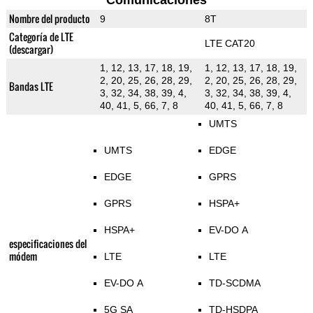
Comunicaciones
Nombre del producto
9
8T
Categoría de LTE
LTE CAT20
(descargar)
1, 12, 13, 17, 18, 19,
1, 12, 13, 17, 18, 19,
2, 20, 25, 26, 28, 29,
2, 20, 25, 26, 28, 29,
Bandas LTE
3, 32, 34, 38, 39, 4,
3, 32, 34, 38, 39, 4,
40, 41, 5, 66, 7, 8
40, 41, 5, 66, 7, 8
UMTS
UMTS
EDGE
EDGE
GPRS
GPRS
HSPA+
HSPA+
EV-DO A
especificaciones del
módem
LTE
LTE
EV-DO A
TD-SCDMA
5G SA
TD-HSDPA