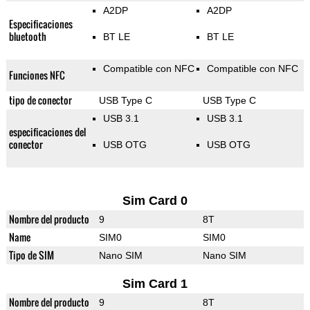
A2DP
A2DP
Especificaciones
bluetooth
BT LE
BT LE
Compatible con NFC
Compatible con NFC
Funciones NFC
tipo de conector
USB Type C
USB Type C
USB 3.1
USB 3.1
especificaciones del
conector
USB OTG
USB OTG
Sim Card 0
Nombre del producto
9
8T
Name
SIM0
SIM0
Tipo de SIM
Nano SIM
Nano SIM
Sim Card 1
Nombre del producto
9
8T