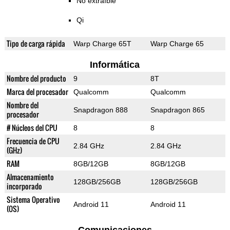
No extraíble
Qi
Tipo de carga rápida
Warp Charge 65T
Warp Charge 65
Informática
Nombre del producto
9
8T
Marca del procesador
Qualcomm
Qualcomm
Nombre del
Snapdragon 888
Snapdragon 865
procesador
# Núcleos del CPU
8
8
Frecuencia de CPU
2.84 GHz
2.84 GHz
(GHz)
RAM
8GB/12GB
8GB/12GB
Almacenamiento
128GB/256GB
128GB/256GB
incorporado
Sistema Operativo
Android 11
Android 11
(OS)