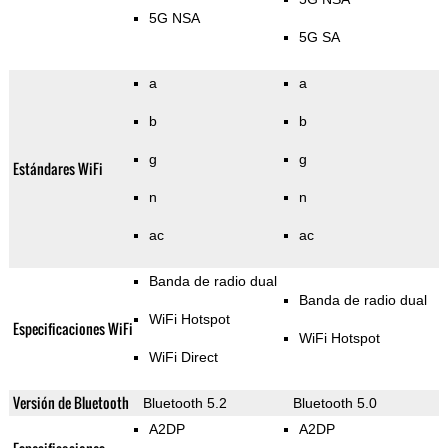
5G NSA
5G SA
a
a
b
b
g
g
Estándares WiFi
n
n
ac
ac
Banda de radio dual
Banda de radio dual
WiFi Hotspot
Especificaciones WiFi
WiFi Hotspot
WiFi Direct
Versión de Bluetooth
Bluetooth 5.2
Bluetooth 5.0
A2DP
A2DP