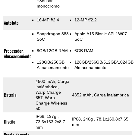
+Sensor
monocromo
16-MP f/2.4
12-MP f/2.2
Autofoto
Snapdragon 888
Apple A15 Bionic APL1W07
SoC
SoC
Procesador,
8GB/12GB RAM
6GB RAM
Almacenamiento
128GB/256GB
128GB/256GB/512GB/1024GB
Almacenamiento
Almacenamiento
4500 mAh, Carga
inalámbrica,
Warp Charge
Bateria
4352 mAh, Carga inalámbrica
65T, Warp
Charge Wireless
50
IP68, 197g
,
IP68, 240g
, 78.1x160.8x7.65
Diseño
73.6x163.2x8.7
mm
mm
Precio de venta