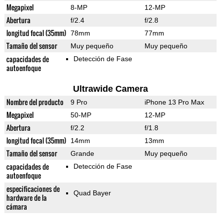
Megapixel
8-MP
12-MP
Abertura
f/2.4
f/2.8
longitud focal (35mm)
78mm
77mm
Tamaño del sensor
Muy pequeño
Muy pequeño
capacidades de
Detección de Fase
autoenfoque
Ultrawide Camera
Nombre del producto
9 Pro
iPhone 13 Pro Max
Megapixel
50-MP
12-MP
Abertura
f/2.2
f/1.8
longitud focal (35mm)
14mm
13mm
Tamaño del sensor
Grande
Muy pequeño
capacidades de
Detección de Fase
autoenfoque
especificaciones de
Quad Bayer
hardware de la
cámara