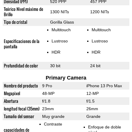
Densidad (PPI)
520 PPP
457 PPP
Teórico Nivel máximo de
1300 NITs
1200 NITs
Brillo
Tipo de cristal
Gorilla Glass
Multitouch
Multitouch
Especificaciones de la
Lustroso
Lustroso
pantalla
HDR
HDR
Profundidad de color
30 bit
24 bit
Primary Camera
Nombre del producto
9 Pro
iPhone 13 Pro Max
Megapixel
48-MP
12-MP
Abertura
f/1.8
f/1.5
longitud focal (35mm)
23mm
26mm
Tamaño del sensor
Muy grande
Grande
Contraste
Enfoque de doble
capacidades de