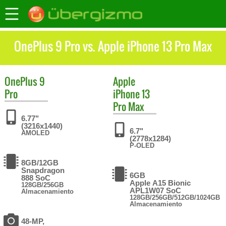
OnePlus 9 Pro vs. Apple iPhone 13 Pro Max
OnePlus
9
Apple
Pro
iPhone 13
Pro Max
6.77"
(3216x1440)
6.7"
AMOLED
(2778x1284)
P-OLED
8GB/12GB
Snapdragon
6GB
888 SoC
Apple A15 Bionic
128GB/256GB
APL1W07 SoC
Almacenamiento
128GB/256GB/512GB/1024GB
Almacenamiento
48-MP,