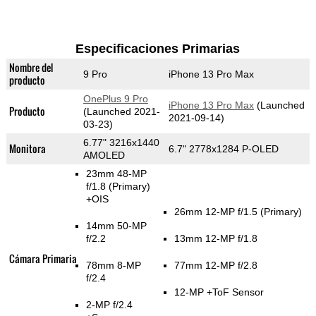
Especificaciones Primarias
Nombre del
9 Pro
iPhone 13 Pro Max
producto
OnePlus 9 Pro
iPhone 13 Pro Max
(Launched
Producto
(Launched 2021-
2021-09-14)
03-23)
6.77" 3216x1440
Monitora
6.7" 2778x1284 P-OLED
AMOLED
23mm 48-MP
f/1.8
(Primary)
+OIS
26mm 12-MP f/1.5
(Primary)
14mm 50-MP
f/2.2
13mm 12-MP f/1.8
Cámara Primaria
78mm 8-MP
77mm 12-MP f/2.8
f/2.4
12-MP
+ToF Sensor
2-MP f/2.4