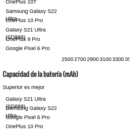
OnePlus 10T
Samsung Galaxy S22
Ultra
OnePlus 10 Pro
Galaxy S21 Ultra
(SD888)
OnePlus 9 Pro
Google Pixel 6 Pro
2500
2700
2900
3100
3300
35
Capacidad de la batería (mAh)
Superior es mejor
Galaxy S21 Ultra
(SD888)
Samsung Galaxy S22
Ultra
Google Pixel 6 Pro
OnePlus 10 Pro