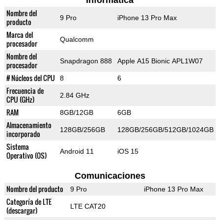
Informática
Nombre del
9 Pro
iPhone 13 Pro Max
producto
Marca del
Qualcomm
procesador
Nombre del
Snapdragon 888
Apple A15 Bionic APL1W07
procesador
# Núcleos del CPU
8
6
Frecuencia de
2.84 GHz
CPU (GHz)
RAM
8GB/12GB
6GB
Almacenamiento
128GB/256GB
128GB/256GB/512GB/1024GB
incorporado
Sistema
Android 11
iOS 15
Operativo (OS)
Comunicaciones
Nombre del producto
9 Pro
iPhone 13 Pro Max
Categoría de LTE
LTE CAT20
(descargar)