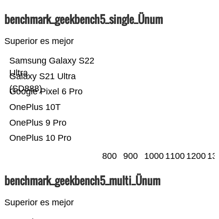
benchmark_geekbench5_single_Ünum
Superior es mejor
Samsung Galaxy S22
Ultra
Galaxy S21 Ultra
(SD888)
Google Pixel 6 Pro
OnePlus 10T
OnePlus 9 Pro
OnePlus 10 Pro
800
900
1000
1100
1200
13
benchmark_geekbench5_multi_Ünum
Superior es mejor