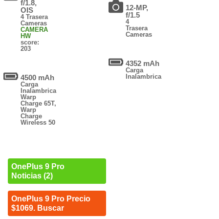
f/1.8,
12-MP,
OIS
f/1.5
4 Trasera
4
Cameras
Trasera
CAMERA
Cameras
HW
score:
203
4352 mAh
Carga
Inalambrica
4500 mAh
Carga
Inalambrica
Warp
Charge 65T,
Warp
Charge
Wireless 50
OnePlus 9 Pro
Noticias (2)
OnePlus 9 Pro Precio
$1069. Buscar