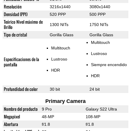
Resolución
3216x1440
3080x1440
Densidad (PPI)
520 PPP
500 PPP
Teórico Nivel máximo de
1300 NITs
1750 NITs
Brillo
Tipo de cristal
Gorilla Glass
Gorilla Glass
Multitouch
Multitouch
Lustroso
Especificaciones de la
Lustroso
pantalla
Siempre encendido
HDR
HDR
Profundidad de color
30 bit
24 bit
Primary Camera
Nombre del producto
9 Pro
Galaxy S22 Ultra
Megapixel
48-MP
108-MP
Abertura
f/1.8
f/1.8