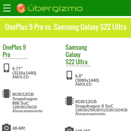
OnePlus 9 Pro vs. Samsung Galaxy S22 Ultra
OnePlus
9
Samsung
Pro
Galaxy
S22 Ultra
6.77"
(3216x1440)
6.8"
AMOLED
(3080x1440)
AMOLED
8GB/12GB
Snapdragon
8GB/12GB
888 SoC
Snapdragon 8 SoC
128GB/256GB
128GB/256GB/512GB/1024GB
Almacenamiento
Almacenamiento
48-MP,