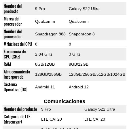
Nombre del
9 Pro
Galaxy S22 Ultra
producto
Marca del
Qualcomm
Qualcomm
procesador
Nombre del
Snapdragon 888
Snapdragon 8
procesador
# Núcleos del CPU
8
8
Frecuencia de
2.84 GHz
3 GHz
CPU (GHz)
RAM
8GB/12GB
8GB/12GB
Almacenamiento
128GB/256GB
128GB/256GB/512GB/1024GB
incorporado
Sistema
Android 11
Android 12
Operativo (OS)
Comunicaciones
Nombre del producto
9 Pro
Galaxy S22 Ultra
Categoría de LTE
LTE CAT20
LTE CAT20
(descargar)