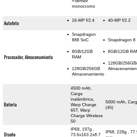
+Sensor
monocromo
16-MP f/2.4
40-MP f/2.2
Autofoto
Snapdragon
888 SoC
Snapdragon 8
8GB/12GB
8GB/12GB RA
Procesador, Almacenamiento
RAM
128GB/256GB
128GB/256GB
Almacenamien
Almacenamiento
4500 mAh,
Carga
inalámbrica,
5000 mAh, Carg
Bateria
Warp Charge
(45)
65T, Warp
Charge Wireless
50
IP68, 197g
,
IP68, 228g
, 77
Diseño
73.6x163.2x8.7