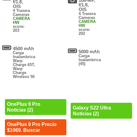
108-MP,
f/1.8,
f/1.8,
OIS
OIS
4 Trasera
4 Trasera
Cameras
Cameras
CAMERA
CAMERA
HW
HW
score:
score:
203
202
4500 mAh
5000 mAh
Carga
Carga
Inalambrica
Inalambrica
Warp
(45)
Charge 65T,
Warp
Charge
Wireless 50
OnePlus 9 Pro
Galaxy S22 Ultra
Noticias (2)
Noticias (2)
OnePlus 9 Pro Precio
$1069. Buscar