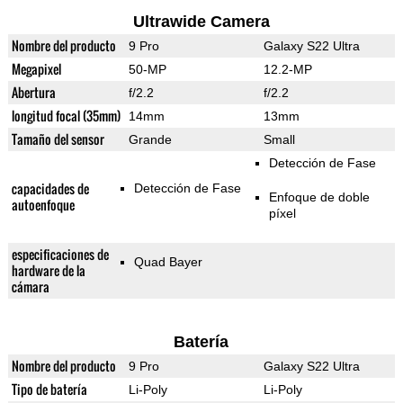
Ultrawide Camera
Nombre del producto
9 Pro
Galaxy S22 Ultra
Megapixel
50-MP
12.2-MP
Abertura
f/2.2
f/2.2
longitud focal (35mm)
14mm
13mm
Tamaño del sensor
Grande
Small
Detección de Fase
capacidades de
Detección de Fase
Enfoque de doble
autoenfoque
píxel
especificaciones de
Quad Bayer
hardware de la
cámara
Batería
Nombre del producto
9 Pro
Galaxy S22 Ultra
Tipo de batería
Li-Poly
Li-Poly