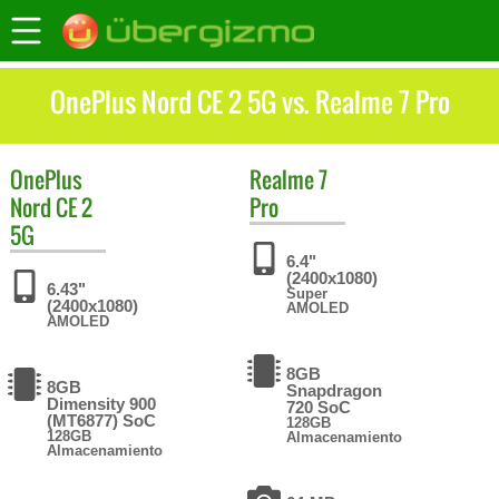
OnePlus Nord CE 2 5G vs. Realme 7 Pro
OnePlus
Realme
7
Nord CE 2
Pro
5G
6.4"
(2400x1080)
6.43"
Super
(2400x1080)
AMOLED
AMOLED
8GB
8GB
Snapdragon
Dimensity 900
720 SoC
(MT6877) SoC
128GB
128GB
Almacenamiento
Almacenamiento