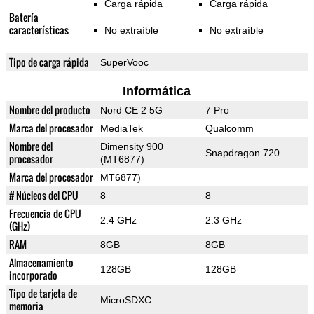
Carga rápida
Carga rápida
Batería
características
No extraíble
No extraíble
Tipo de carga rápida
SuperVooc
Informática
Nombre del producto
Nord CE 2 5G
7 Pro
Marca del procesador
MediaTek
Qualcomm
Nombre del
Dimensity 900
Snapdragon 720
procesador
(MT6877)
Marca del procesador
MT6877)
# Núcleos del CPU
8
8
Frecuencia de CPU
2.4 GHz
2.3 GHz
(GHz)
RAM
8GB
8GB
Almacenamiento
128GB
128GB
incorporado
Tipo de tarjeta de
MicroSDXC
memoria