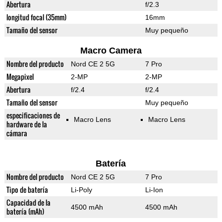
Abertura
f/2.3
longitud focal (35mm)
16mm
Tamaño del sensor
Muy pequeño
Macro Camera
Nombre del producto
Nord CE 2 5G
7 Pro
Megapixel
2-MP
2-MP
Abertura
f/2.4
f/2.4
Tamaño del sensor
Muy pequeño
especificaciones de
Macro Lens
Macro Lens
hardware de la
cámara
Batería
Nombre del producto
Nord CE 2 5G
7 Pro
Tipo de batería
Li-Poly
Li-Ion
Capacidad de la
4500 mAh
4500 mAh
batería (mAh)