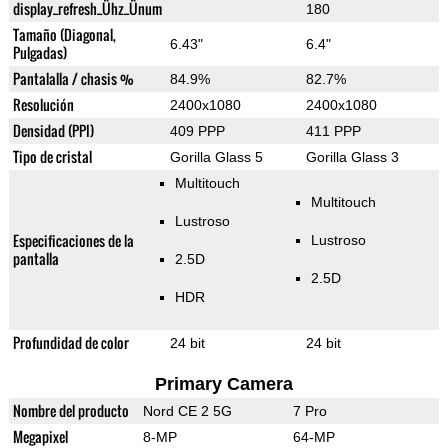
display_refresh_Ühz_Ünum
180
Tamaño (Diagonal,
6.43"
6.4"
Pulgadas)
Pantalalla / chasis %
84.9%
82.7%
Resolución
2400x1080
2400x1080
Densidad (PPI)
409 PPP
411 PPP
Tipo de cristal
Gorilla Glass 5
Gorilla Glass 3
Multitouch
Multitouch
Lustroso
Especificaciones de la
Lustroso
pantalla
2.5D
2.5D
HDR
Profundidad de color
24 bit
24 bit
Primary Camera
Nombre del producto
Nord CE 2 5G
7 Pro
Megapixel
8-MP
64-MP