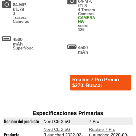
64-MP,
64-MP,
f/1.8
f/1.79
4 Trasera
3
Cameras
Trasera
CAMERA
Cameras
HW
score:
126
4500
mAh
4500
SuperVooc
mAh
Realme 7 Pro Precio
$270. Buscar
Especificaciones Primarias
Nombre del producto
Nord CE 2 5G
7 Pro
Nord CE 2 5G
Realme 7 Pro
Producto
(Launched 2022-02-
(Launched 2020-09-