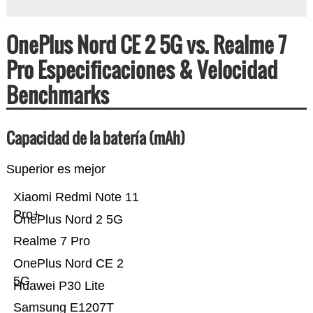
OnePlus Nord CE 2 5G vs. Realme 7
Pro Especificaciones & Velocidad
Benchmarks
Capacidad de la batería (mAh)
Superior es mejor
Xiaomi Redmi Note 11
Pro+
OnePlus Nord 2 5G
Realme 7 Pro
OnePlus Nord CE 2
5G
Huawei P30 Lite
Samsung E1207T