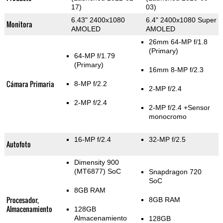
17)
03)
6.43" 2400x1080
6.4" 2400x1080 Super
Monitora
AMOLED
AMOLED
26mm 64-MP f/1.8
(Primary)
64-MP f/1.79
(Primary)
16mm 8-MP f/2.3
Cámara Primaria
8-MP f/2.2
2-MP f/2.4
2-MP f/2.4
2-MP f/2.4
+Sensor
monocromo
16-MP f/2.4
32-MP f/2.5
Autofoto
Dimensity 900
(MT6877) SoC
Snapdragon 720
SoC
8GB RAM
Procesador,
8GB RAM
Almacenamiento
128GB
Almacenamiento
128GB