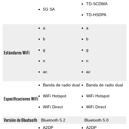
TD-SCDMA
5G SA
TD-HSDPA
a
a
b
b
g
g
Estándares WiFi
n
n
ac
ac
Banda de radio dual
Banda de radio dual
WiFi Hotspot
WiFi Hotspot
Especificaciones WiFi
WiFi Direct
WiFi Direct
Versión de Bluetooth
Bluetooth 5.2
Bluetooth 5.0
A2DP
A2DP