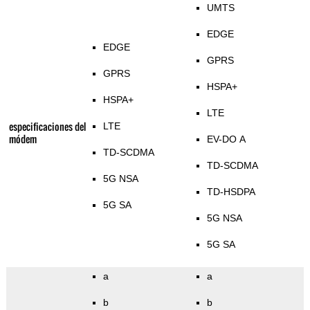
UMTS
EDGE
EDGE
GPRS
GPRS
HSPA+
HSPA+
LTE
especificaciones del
LTE
módem
EV-DO A
TD-SCDMA
TD-SCDMA
5G NSA
TD-HSDPA
5G SA
5G NSA
5G SA
a
a
b
b