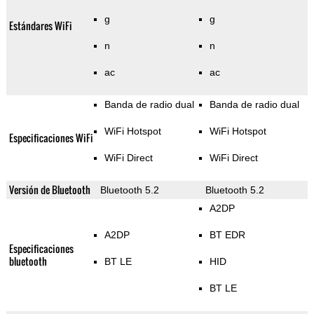
g
g
Estándares WiFi
n
n
ac
ac
Banda de radio dual
Banda de radio dual
WiFi Hotspot
WiFi Hotspot
Especificaciones WiFi
WiFi Direct
WiFi Direct
Versión de Bluetooth
Bluetooth 5.2
Bluetooth 5.2
A2DP
A2DP
BT EDR
Especificaciones
bluetooth
BT LE
HID
BT LE