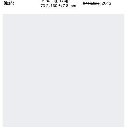
IP Rating
, 173g
,
Diseño
IP Rating
, 204g
73.2x160.6x7.8 mm