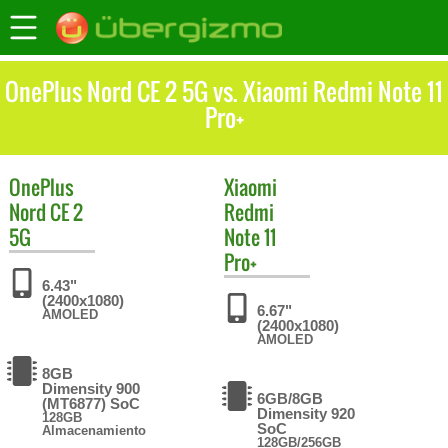
OnePlus Nord CE 2 5G vs. Xiaomi Redmi Note 11
Pro+
OnePlus
Xiaomi
Nord CE 2
Redmi
5G
Note 11
Pro+
6.43"
(2400x1080)
6.67"
AMOLED
(2400x1080)
AMOLED
8GB
Dimensity 900
6GB/8GB
(MT6877) SoC
Dimensity 920
128GB
SoC
Almacenamiento
128GB/256GB