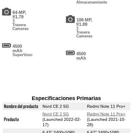
Almacenamiento
64-MP,
f/1.79
108-MP,
3
f/1.89
Trasera
3
Cameras
Trasera
Cameras
4500
mAh
4500
SuperVooc
mAh
Especificaciones Primarias
Nombre del producto
Nord CE 2 5G
Redmi Note 11 Pro+
Nord CE 2 5G
Redmi Note 11 Pro+
Producto
(Launched 2022-02-
(Launched 2021-10-
17)
28)
6.43" 2400x1080
6.67" 2400x1080