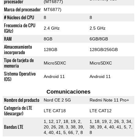
procesador
(MT6877)
Marca del procesador
MT6877)
# Núcleos del CPU
8
8
Frecuencia de CPU
2.4 GHz
2.5 GHz
(GHz)
RAM
8GB
6GB/8GB
Almacenamiento
128GB
128GB/256GB
incorporado
Tipo de tarjeta de
MicroSDXC
MicroSDXC
memoria
Sistema Operativo
Android 11
Android 11
(OS)
Comunicaciones
Nombre del producto
Nord CE 2 5G
Redmi Note 11 Pro+
Categoría de LTE
LTE CAT18
LTE CAT12
(descargar)
1, 12, 17, 18, 19, 2,
1, 18, 19, 2, 26, 3, 34,
Bandas LTE
20, 26, 28, 3, 38, 39,
38, 39, 4, 40, 41, 5, 7,
4, 40, 41, 5, 66, 7, 8
8