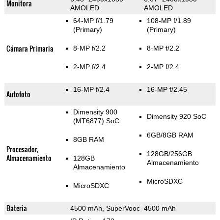
Monitora
AMOLED
AMOLED
64-MP f/1.79
108-MP f/1.89
(Primary)
(Primary)
Cámara Primaria
8-MP f/2.2
8-MP f/2.2
2-MP f/2.4
2-MP f/2.4
16-MP f/2.4
16-MP f/2.45
Autofoto
Dimensity 900
Dimensity 920 SoC
(MT6877) SoC
6GB/8GB RAM
8GB RAM
Procesador,
128GB/256GB
Almacenamiento
128GB
Almacenamiento
Almacenamiento
MicroSDXC
MicroSDXC
Bateria
4500 mAh, SuperVooc
4500 mAh