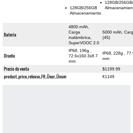
128GB/256GB
128GB/256GB
Almacenamien
Almacenamiento
4800 mAh,
Carga
5000 mAh, Carg
Bateria
inalámbrica,
(45)
SuperVOOC 2.0
IP68, 196g
,
IP68, 228g
, 77
Diseño
72.6x160.3x8.7
mm
mm
Precio de venta
$1199.99
product_price_release_FR_Üeur_Ünum
€1149