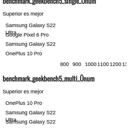
benchmark_geekbench5_single_Ünum
Superior es mejor
Samsung Galaxy S22
Ultra
Google Pixel 6 Pro
Samsung Galaxy S22
OnePlus 10 Pro
800
900
1000
1100
1200
13
benchmark_geekbench5_multi_Ünum
Superior es mejor
OnePlus 10 Pro
Samsung Galaxy S22
Ultra
Samsung Galaxy S22