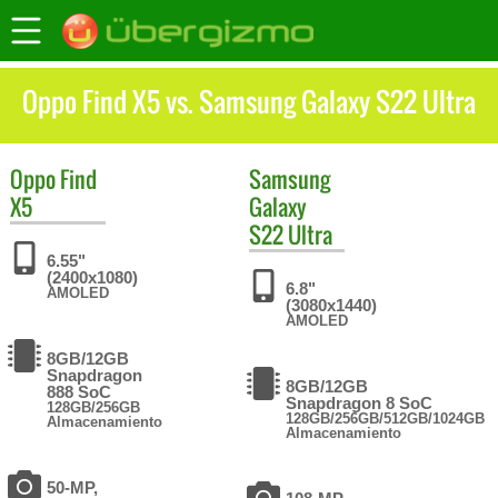
Oppo Find X5 vs. Samsung Galaxy S22 Ultra
Oppo
Find
Samsung
X5
Galaxy
S22 Ultra
6.55"
(2400x1080)
6.8"
AMOLED
(3080x1440)
AMOLED
8GB/12GB
Snapdragon
8GB/12GB
888 SoC
Snapdragon 8 SoC
128GB/256GB
128GB/256GB/512GB/1024GB
Almacenamiento
Almacenamiento
50-MP,