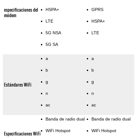
especificaciones del
HSPA+
GPRS
módem
LTE
HSPA+
5G NSA
LTE
5G SA
a
a
b
b
g
g
Estándares WiFi
n
n
ac
ac
Banda de radio dual
Banda de radio dual
WiFi Hotspot
WiFi Hotspot
Especificaciones WiFi