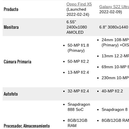
Oppo Find X5
Galaxy S22 Ultr
Producto
(Launched
2022-02-09)
2022-02-24)
6.55"
Monitora
2400x1080
6.8" 3080x144
AMOLED
24mm 108-MP 
(Primary)
+OIS
50-MP f/1.8
(Primary)
13mm 12.2-MP 
Cámara Primaria
50-MP f/2.2
69mm 10-MP f
13-MP f/2.4
230mm 10-MP 
32-MP f/2.4
40-MP f/2.2
Autofoto
Snapdragon
888 SoC
Snapdragon 8
8GB/12GB
8GB/12GB RA
Procesador, Almacenamiento
RAM