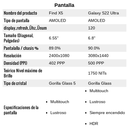
Pantalla
Nombre del producto
Find X5
Galaxy S22 Ultra
Tipo de pantalla
AMOLED
AMOLED
display_refresh_Ühz_Ünum
120
Tamaño (Diagonal,
6.55"
6.8"
Pulgadas)
Pantalalla / chasis %
89.0%
90.0%
Resolución
2400x1080
3080x1440
Densidad (PPI)
402 PPP
500 PPP
Teórico Nivel máximo de
1750 NITs
Brillo
Tipo de cristal
Gorilla Glass 5
Gorilla Glass
Multitouch
Multitouch
Lustroso
Especificaciones de la
pantalla
Lustroso
Siempre encendido
HDR