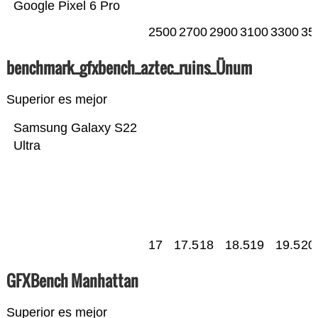
Google Pixel 6 Pro
2500
2700
2900
3100
3300
35
benchmark_gfxbench_aztec_ruins_Ünum
Superior es mejor
Samsung Galaxy S22
Ultra
17
17.5
18
18.5
19
19.5
20
GFXBench Manhattan
Superior es mejor