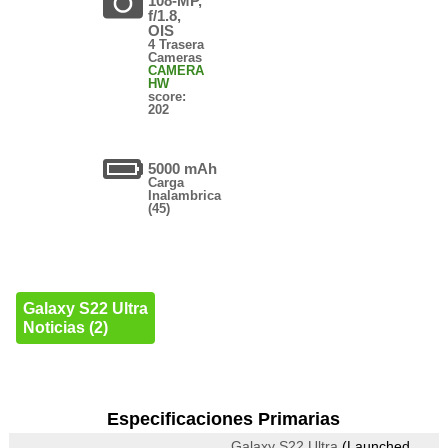
108-MP,
f/1.8,
OIS
4 Trasera
Cameras
CAMERA
HW
score:
202
5000 mAh
Carga
Inalambrica
(45)
Galaxy S22 Ultra
Noticias (2)
Especificaciones Primarias
Galaxy S22 Ultra
(Launched