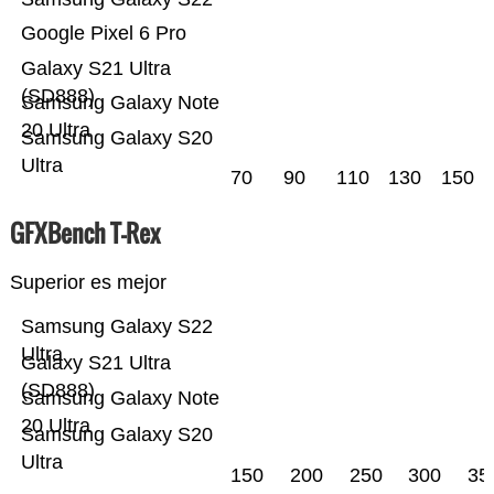
Google Pixel 6 Pro
Galaxy S21 Ultra
(SD888)
Samsung Galaxy Note
20 Ultra
Samsung Galaxy S20
Ultra
70
90
110
130
150
GFXBench T-Rex
Superior es mejor
Samsung Galaxy S22
Ultra
Galaxy S21 Ultra
(SD888)
Samsung Galaxy Note
20 Ultra
Samsung Galaxy S20
Ultra
150
200
250
300
35