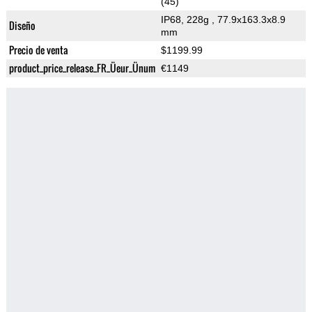
(45)
IP68, 228g
, 77.9x163.3x8.9
Diseño
mm
Precio de venta
$1199.99
product_price_release_FR_Üeur_Ünum
€1149