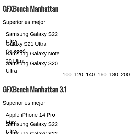
GFXBench Manhattan
Superior es mejor
Samsung Galaxy S22
Ultra
Galaxy S21 Ultra
(SD888)
Samsung Galaxy Note
20 Ultra
Samsung Galaxy S20
Ultra
100
120
140
160
180
200
GFXBench Manhattan 3.1
Superior es mejor
Apple iPhone 14 Pro
Max
Samsung Galaxy S22
Ultra
Samsung Galaxy S22