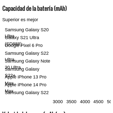
Capacidad de la batería (mAh)
Superior es mejor
Samsung Galaxy S20
Ultra
Galaxy S21 Ultra
(SD888)
Google Pixel 6 Pro
Samsung Galaxy S22
Ultra
Samsung Galaxy Note
20 Ultra
Samsung Galaxy
S22+
Apple iPhone 13 Pro
Max
Apple iPhone 14 Pro
Max
Samsung Galaxy S22
3000
3500
4000
4500
50