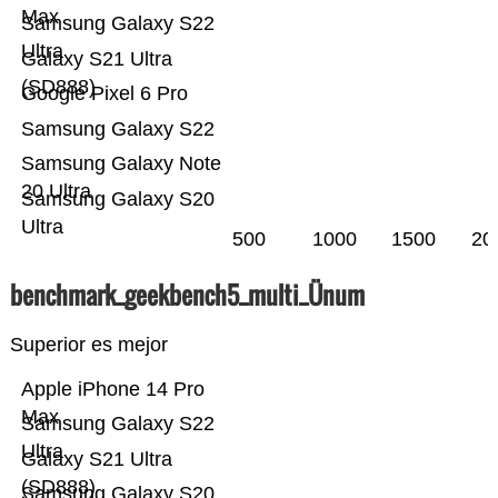
Max
Samsung Galaxy S22
Ultra
Galaxy S21 Ultra
(SD888)
Google Pixel 6 Pro
Samsung Galaxy S22
Samsung Galaxy Note
20 Ultra
Samsung Galaxy S20
Ultra
500
1000
1500
20
benchmark_geekbench5_multi_Ünum
Superior es mejor
Apple iPhone 14 Pro
Max
Samsung Galaxy S22
Ultra
Galaxy S21 Ultra
(SD888)
Samsung Galaxy S20