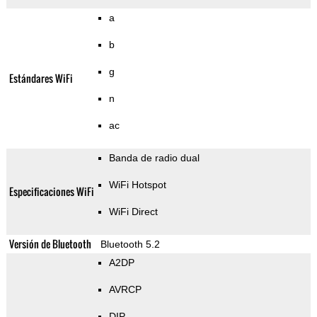
a
b
g
Estándares WiFi
n
ac
Banda de radio dual
WiFi Hotspot
Especificaciones WiFi
WiFi Direct
Versión de Bluetooth
Bluetooth 5.2
A2DP
AVRCP
DIP