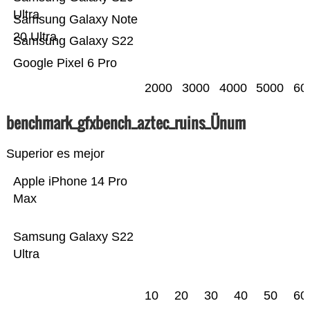
Ultra
Samsung Galaxy Note
20 Ultra
Samsung Galaxy S22
Google Pixel 6 Pro
2000
3000
4000
5000
60
benchmark_gfxbench_aztec_ruins_Ünum
Superior es mejor
Apple iPhone 14 Pro
Max
Samsung Galaxy S22
Ultra
10
20
30
40
50
60