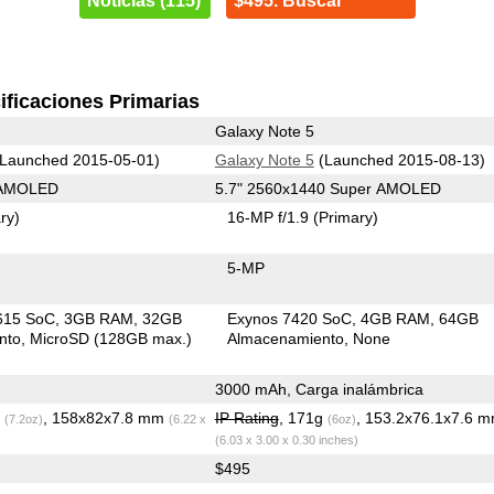
Noticias (115)
$495. Buscar
ificaciones Primarias
Galaxy Note 5
Launched 2015-05-01)
Galaxy Note 5
(Launched 2015-08-13)
 AMOLED
5.7" 2560x1440 Super AMOLED
ry)
16-MP f/1.9
(Primary)
5-MP
615 SoC
3GB RAM
32GB
Exynos 7420 SoC
4GB RAM
64GB
nto
MicroSD (128GB max.)
Almacenamiento
None
3000 mAh, Carga inalámbrica
g
, 158x82x7.8 mm
IP Rating
, 171g
, 153.2x76.1x7.6 
(7.2oz)
(6.22 x
(6oz)
(6.03 x 3.00 x 0.30 inches)
$495