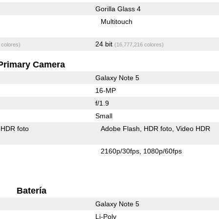
Gorilla Glass 4
Multitouch
24 bit
 colores)
(16,777,216 colores)
Primary Camera
Galaxy Note 5
16-MP
f/1.9
Small
HDR foto
Adobe Flash
HDR foto
Video HDR
2160p/30fps
1080p/60fps
Batería
Galaxy Note 5
Li-Poly