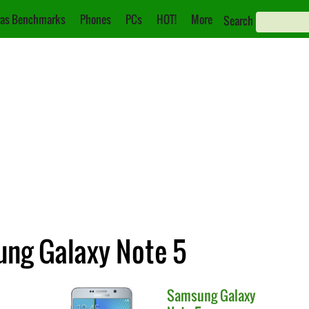
as Benchmarks
Phones
PCs
HOT!
More
Search
ung Galaxy Note 5
Samsung
Galaxy