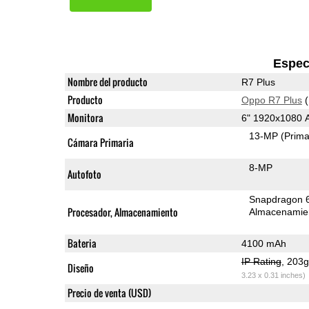
Espec
Nombre del producto
R7 Plus
Producto
Oppo R7 Plus
(
Monitora
6" 1920x1080
13-MP
(Prima
Cámara Primaria
8-MP
Autofoto
Snapdragon 
Procesador, Almacenamiento
Almacenamie
Bateria
4100 mAh
IP Rating
, 203
Diseño
3.23 x 0.31 inches)
Precio de venta (USD)