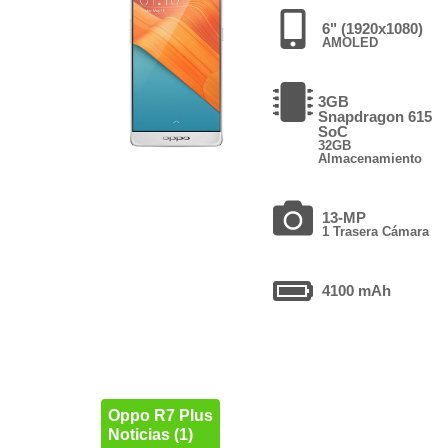
6" (1920x1080)
AMOLED
3GB
Snapdragon 615
SoC
32GB
Almacenamiento
13-MP
1 Trasera Cámara
4100 mAh
Oppo R7 Plus
Noticias (1)