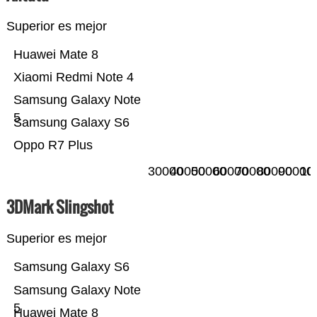
Superior es mejor
Huawei Mate 8
Xiaomi Redmi Note 4
Samsung Galaxy Note
5
Samsung Galaxy S6
Oppo R7 Plus
30000
40000
50000
60000
70000
80000
90000
10
3DMark Slingshot
Superior es mejor
Samsung Galaxy S6
Samsung Galaxy Note
5
Huawei Mate 8