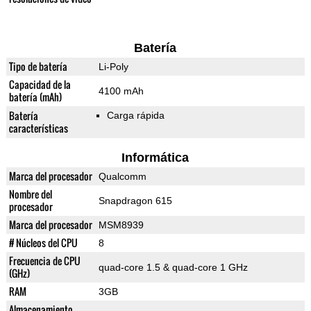
Batería
Tipo de batería
Li-Poly
Capacidad de la
4100 mAh
batería (mAh)
Batería
Carga rápida
características
Informática
Marca del procesador
Qualcomm
Nombre del
Snapdragon 615
procesador
Marca del procesador
MSM8939
# Núcleos del CPU
8
Frecuencia de CPU
quad-core 1.5 & quad-core 1 GHz
(GHz)
RAM
3GB
Almacenamiento