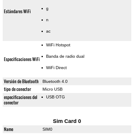
g
Estándares WiFi
n
ac
WiFi Hotspot
Banda de radio dual
Especificaciones WiFi
WiFi Direct
Versión de Bluetooth
Bluetooth 4.0
tipo de conector
Micro USB
especificaciones del
USB OTG
conector
Sim Card 0
Name
SIM0