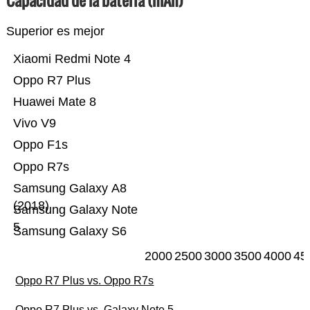
Capacidad de la batería (mAh)
Superior es mejor
Xiaomi Redmi Note 4
Oppo R7 Plus
Huawei Mate 8
Vivo V9
Oppo F1s
Oppo R7s
Samsung Galaxy A8
(2018)
Samsung Galaxy Note
5
Samsung Galaxy S6
2000
2500
3000
3500
4000
45
Oppo R7 Plus vs. Oppo R7s
Oppo R7 Plus vs. Galaxy Note 5