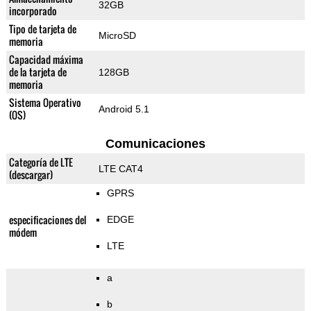
32GB
incorporado
Tipo de tarjeta de
MicroSD
memoria
Capacidad máxima
de la tarjeta de
128GB
memoria
Sistema Operativo
Android 5.1
(OS)
Comunicaciones
Categoría de LTE
LTE CAT4
(descargar)
GPRS
especificaciones del
EDGE
módem
LTE
a
b