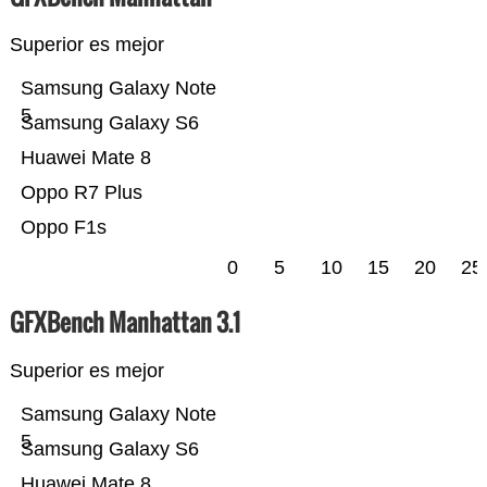
Superior es mejor
Samsung Galaxy Note
5
Samsung Galaxy S6
Huawei Mate 8
Oppo R7 Plus
Oppo F1s
0
5
10
15
20
25
GFXBench Manhattan 3.1
Superior es mejor
Samsung Galaxy Note
5
Samsung Galaxy S6
Huawei Mate 8