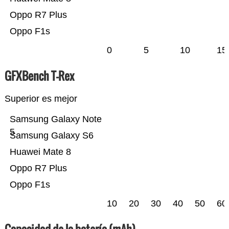
Oppo R7 Plus
Oppo F1s
0
5
10
15
GFXBench T-Rex
Superior es mejor
Samsung Galaxy Note
5
Samsung Galaxy S6
Huawei Mate 8
Oppo R7 Plus
Oppo F1s
10
20
30
40
50
60