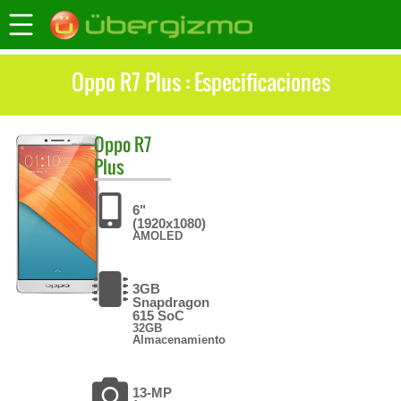
Oppo R7 Plus : Especificaciones
Oppo
R7
Plus
6"
(1920x1080)
AMOLED
3GB
Snapdragon
615 SoC
32GB
Almacenamiento
13-MP