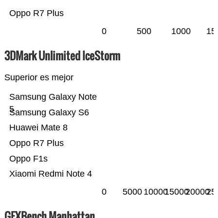
Oppo R7 Plus
0
500
1000
15
3DMark Unlimited IceStorm
Superior es mejor
Samsung Galaxy Note
5
Samsung Galaxy S6
Huawei Mate 8
Oppo R7 Plus
Oppo F1s
Xiaomi Redmi Note 4
0
5000
10000
15000
20000
25
GFXBench Manhattan