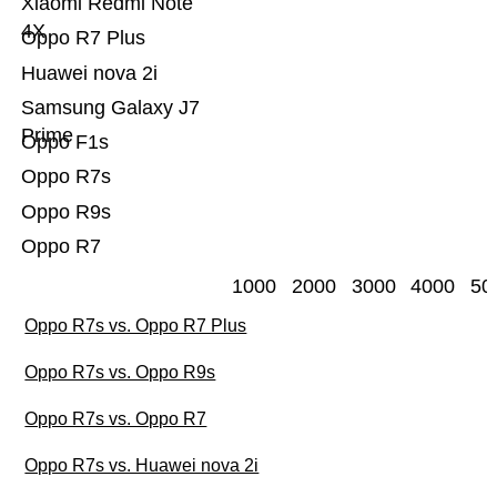
Xiaomi Redmi Note
4X
Oppo R7 Plus
Huawei nova 2i
Samsung Galaxy J7
Prime
Oppo F1s
Oppo R7s
Oppo R9s
Oppo R7
1000
2000
3000
4000
50
Oppo R7s vs. Oppo R7 Plus
Oppo R7s vs. Oppo R9s
Oppo R7s vs. Oppo R7
Oppo R7s vs. Huawei nova 2i