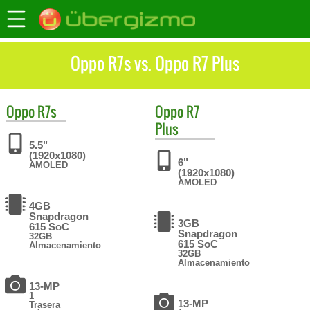
Oppo R7s vs. Oppo R7 Plus
Oppo
R7s
Oppo
R7
Plus
5.5"
(1920x1080)
6"
AMOLED
(1920x1080)
AMOLED
4GB
Snapdragon
3GB
615 SoC
Snapdragon
32GB
615 SoC
Almacenamiento
32GB
Almacenamiento
13-MP
1
13-MP
Trasera