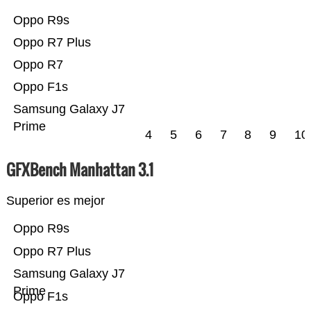
Oppo R9s
Oppo R7 Plus
Oppo R7
Oppo F1s
Samsung Galaxy J7
Prime
4
5
6
7
8
9
10
GFXBench Manhattan 3.1
Superior es mejor
Oppo R9s
Oppo R7 Plus
Samsung Galaxy J7
Prime
Oppo F1s