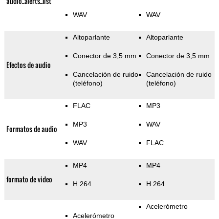
audio_alerts_list
WAV
WAV
Altoparlante
Altoparlante
Conector de 3,5 mm
Conector de 3,5 mm
Efectos de audio
Cancelación de ruido
Cancelación de ruido
(teléfono)
(teléfono)
FLAC
MP3
MP3
WAV
Formatos de audio
WAV
FLAC
MP4
MP4
formato de video
H.264
H.264
Acelerómetro
Acelerómetro