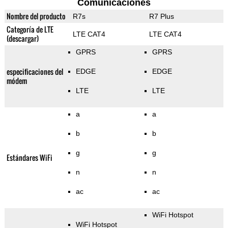
Comunicaciones
Nombre del producto
R7s
R7 Plus
Categoría de LTE
LTE CAT4
LTE CAT4
(descargar)
GPRS
GPRS
especificaciones del
EDGE
EDGE
módem
LTE
LTE
a
a
b
b
g
g
Estándares WiFi
n
n
ac
ac
WiFi Hotspot
WiFi Hotspot