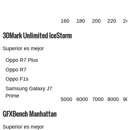
160
180
200
220
24
3DMark Unlimited IceStorm
Superior es mejor
Oppo R7 Plus
Oppo R7
Oppo F1s
Samsung Galaxy J7
Prime
5000
6000
7000
8000
90
GFXBench Manhattan
Superior es mejor