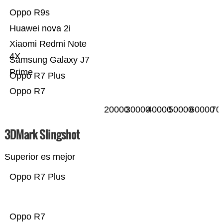
Oppo R9s
Huawei nova 2i
Xiaomi Redmi Note
4X
Samsung Galaxy J7
Prime
Oppo R7 Plus
Oppo R7
20000
30000
40000
50000
60000
70
3DMark Slingshot
Superior es mejor
Oppo R7 Plus
Oppo R7