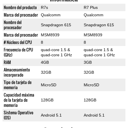
Nombre del producto
R7s
R7 Plus
Marca del procesador
Qualcomm
Qualcomm
Nombre del
Snapdragon 615
Snapdragon 615
procesador
Marca del procesador
MSM8939
MSM8939
# Núcleos del CPU
8
8
Frecuencia de CPU
quad-core 1.5 &
quad-core 1.5 &
(GHz)
quad-core 1 GHz
quad-core 1 GHz
RAM
4GB
3GB
Almacenamiento
32GB
32GB
incorporado
Tipo de tarjeta de
MicroSD
MicroSD
memoria
Capacidad máxima
de la tarjeta de
128GB
128GB
memoria
Sistema Operativo
Android 5.1
Android 5.1
(OS)