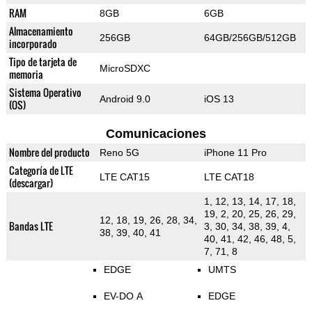
RAM
8GB
6GB
Almacenamiento
256GB
64GB/256GB/512GB
incorporado
Tipo de tarjeta de
MicroSDXC
memoria
Sistema Operativo
Android 9.0
iOS 13
(OS)
Comunicaciones
Nombre del producto
Reno 5G
iPhone 11 Pro
Categoría de LTE
LTE CAT15
LTE CAT18
(descargar)
1, 12, 13, 14, 17, 18,
19, 2, 20, 25, 26, 29,
12, 18, 19, 26, 28, 34,
Bandas LTE
3, 30, 34, 38, 39, 4,
38, 39, 40, 41
40, 41, 42, 46, 48, 5,
7, 71, 8
EDGE
UMTS
EV-DO A
EDGE