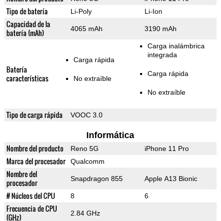
Tipo de batería
Li-Poly
Li-Ion
Capacidad de la
4065 mAh
3190 mAh
batería (mAh)
Carga inalámbrica
integrada
Carga rápida
Batería
Carga rápida
características
No extraíble
No extraíble
Tipo de carga rápida
VOOC 3.0
Informática
Nombre del producto
Reno 5G
iPhone 11 Pro
Marca del procesador
Qualcomm
Nombre del
Snapdragon 855
Apple A13 Bionic
procesador
# Núcleos del CPU
8
6
Frecuencia de CPU
2.84 GHz
(GHz)