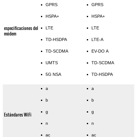
GPRS
GPRS
HSPA+
HSPA+
especificaciones del
LTE
LTE
módem
TD-HSDPA
LTE-A
TD-SCDMA
EV-DO A
UMTS
TD-SCDMA
5G NSA
TD-HSDPA
a
a
b
b
g
g
Estándares WiFi
n
n
ac
ac