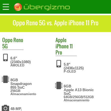
Oppo Reno 5G vs. Apple iPhone 11 Pro
Oppo
Reno
Apple
5G
iPhone 11
Pro
6.6"
(2340x1080)
5.8"
AMOLED
(2436x1125)
P-OLED
8GB
Snapdragon
6GB
855 SoC
Apple A13 Bionic
256GB
SoC
Almacenamiento
64GB/256GB/512GB
Almacenamiento
48-MP,