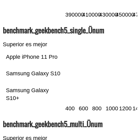
390000
410000
430000
450000
47
benchmark_geekbench5_single_Ünum
Superior es mejor
Apple iPhone 11 Pro
Samsung Galaxy S10
Samsung Galaxy
S10+
400
600
800
1000
1200
14
benchmark_geekbench5_multi_Ünum
Superior es mejor