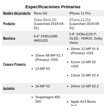
Especificaciones Primarias
Nombre del producto
Reno 5G
iPhone 11 Pro
Oppo Reno 5G
iPhone 11 Pro
Producto
(Launched 2019-04-
(Launched 2019-09-
01)
01)
5.8" 2436x1125 P-
6.6" 2340x1080
Monitora
OLED , HDR10, Dolby
AMOLED
Vision
26mm 12-MP f/1.8
(Primary)
+OIS
25mm 48-MP f/1.7
(Primary)
+OIS
51mm 12-MP f/2
Cámara Primaria
+OIS
13-MP f/3
13mm 12-MP f/2.4
16-MP f/2
24mm 12-MP f/2.2
Autofoto
Snapdragon 855
SoC
Apple A13 Bionic
SoC