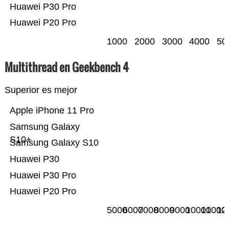
Huawei P30 Pro
Huawei P20 Pro
1000
2000
3000
4000
50
Multithread en Geekbench 4
Superior es mejor
Apple iPhone 11 Pro
Samsung Galaxy
S10+
Samsung Galaxy S10
Huawei P30
Huawei P30 Pro
Huawei P20 Pro
5000
6000
7000
8000
9000
10000
11000
12