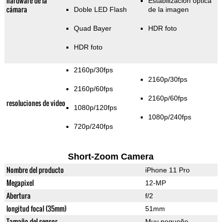
hardware de la
Estabilización óptica
cámara
Doble LED Flash
de la imagen
Quad Bayer
HDR foto
HDR foto
2160p/30fps
2160p/30fps
2160p/60fps
2160p/60fps
resoluciones de video
1080p/120fps
1080p/240fps
720p/240fps
Short-Zoom Camera
Nombre del producto
iPhone 11 Pro
Megapixel
12-MP
Abertura
f/2
longitud focal (35mm)
51mm
Tamaño del sensor
Muy pequeño