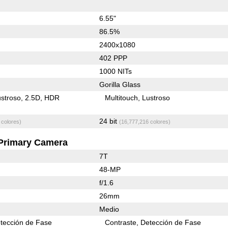
6.55"
86.5%
2400x1080
402 PPP
1000 NITs
Gorilla Glass
stroso
2.5D
HDR
Multitouch
Lustroso
24 bit
 colores)
(16,777,216 colores)
Primary Camera
7T
48-MP
f/1.6
26mm
Medio
tección de Fase
Contraste
Detección de Fase