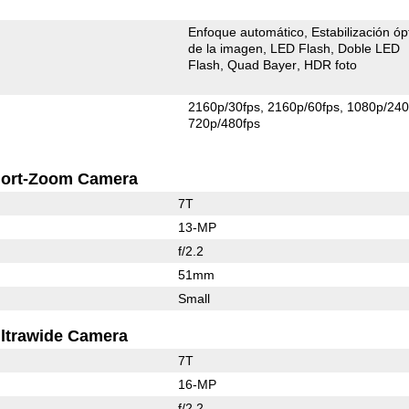
Enfoque automático
Estabilización óp
de la imagen
LED Flash
Doble LED
Flash
Quad Bayer
HDR foto
2160p/30fps
2160p/60fps
1080p/240
720p/480fps
ort-Zoom Camera
7T
13-MP
f/2.2
51mm
Small
ltrawide Camera
7T
16-MP
f/2.2