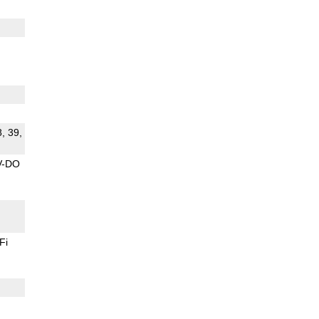
8, 39,
V-DO
Fi