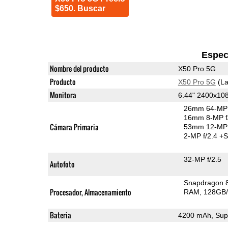
$650. Buscar
Espec
Nombre del producto
X50 Pro 5G
Producto
X50 Pro 5G
(La
Monitora
6.44" 2400x1
26mm 64-MP 
16mm 8-MP f
Cámara Primaria
53mm 12-MP 
2-MP f/2.4
+S
32-MP f/2.5
Autofoto
Snapdragon 
Procesador, Almacenamiento
RAM
128GB/
Bateria
4200 mAh, Sup