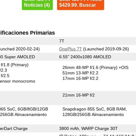
Noticias (4)
$429.99. Buscar
ificaciones Primarias
7T
unched 2020-02-24)
OnePlus 7T
(Launched 2019-09-26)
080 Super AMOLED
6.55" 2400x1080 AMOLED
f/1.8
(Primary)
26mm 48-MP f/1.6
(Primary)
+OIS
/2.3
51mm 13-MP f/2.2
f/2.5
17mm 16-MP f/2.2
ensor monocromo
21mm 16-MP f/2
865 SoC
6GB/8GB/12GB
Snapdragon 855 SoC
8GB RAM
256GB Almacenamiento
128GB/256GB Almacenamiento
erDart Charge
3800 mAh, WARP Charge 30T