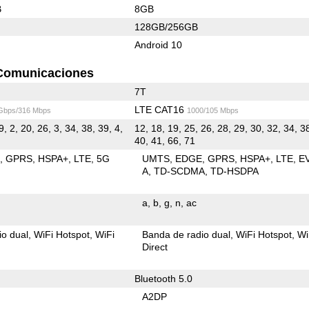
B
8GB
128GB/256GB
Android 10
Comunicaciones
7T
LTE CAT16
 Gbps/316 Mbps
1000/105 Mbps
9, 2, 20, 26, 3, 34, 38, 39, 4,
12, 18, 19, 25, 26, 28, 29, 30, 32, 34, 3
40, 41, 66, 71
E
GPRS
HSPA+
LTE
5G
UMTS
EDGE
GPRS
HSPA+
LTE
E
A
TD-SCDMA
TD-HSDPA
a
b
g
n
ac
io dual
WiFi Hotspot
WiFi
Banda de radio dual
WiFi Hotspot
Wi
Direct
Bluetooth 5.0
A2DP