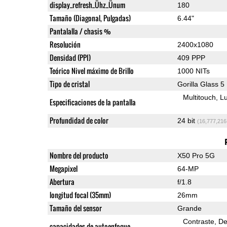
display_refresh_Ühz_Ünum
180
Tamaño (Diagonal, Pulgadas)
6.44"
Pantalalla / chasis %
Resolución
2400x1080
Densidad (PPI)
409 PPP
Teórico Nivel máximo de Brillo
1000 NITs
Tipo de cristal
Gorilla Glass 5
Multitouch
Lu
Especificaciones de la pantalla
Profundidad de color
24 bit
(16,777,216
Nombre del producto
X50 Pro 5G
Megapixel
64-MP
Abertura
f/1.8
longitud focal (35mm)
26mm
Tamaño del sensor
Grande
Contraste
De
capacidades de autoenfoque