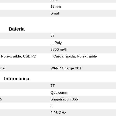
17mm
Small
Batería
7T
Li-Poly
3800 mAh
No extraíble
USB PD
Carga rápida
No extraíble
rge
WARP Charge 30T
Informática
7T
Qualcomm
65
Snapdragon 855
8
2.96 GHz