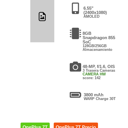
6.55"
(2400x1080)
AMOLED
8GB
Snapdragon 855
SoC
128GB/256GB
Almacenamiento
48-MP, f/1.6, OIS
3 Trasera Cameras
CAMERA HW
score: 142
3800 mAh
WARP Charge 30T
OnePlus 7T
OnePlus 7T Precio