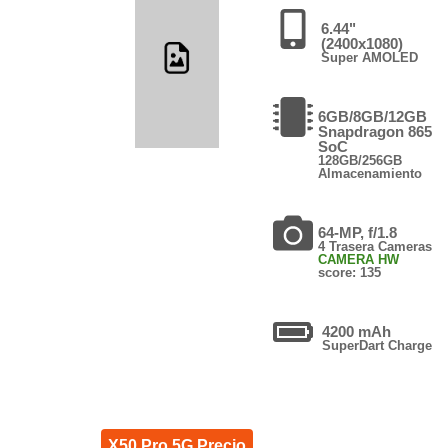
6.44"
(2400x1080)
Super AMOLED
6GB/8GB/12GB
Snapdragon 865
SoC
128GB/256GB
Almacenamiento
64-MP, f/1.8
4 Trasera Cameras
CAMERA HW
score: 135
4200 mAh
SuperDart Charge
X50 Pro 5G Precio