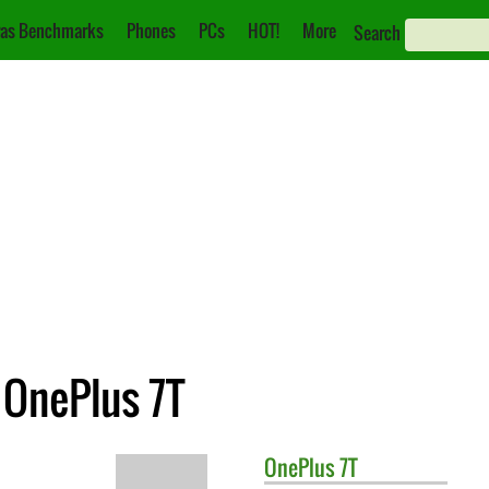
as Benchmarks
Phones
PCs
HOT!
More
Search
 OnePlus 7T
OnePlus
7T