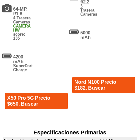
f/2.2
3
64-MP,
Trasera
f/1.8
Cameras
4 Trasera
Cameras
CAMERA
HW
5000
score:
mAh
135
4200
mAh
SuperDart
Charge
Nord N100 Precio
$182. Buscar
X50 Pro 5G Precio
$650. Buscar
Especificaciones Primarias