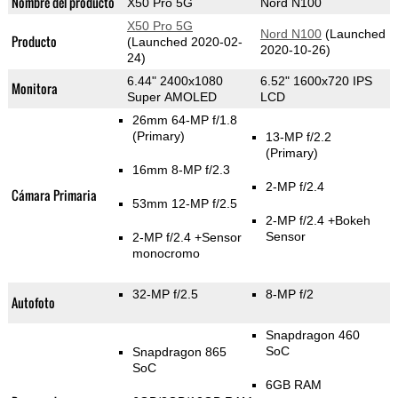
Nombre del producto
X50 Pro 5G
Nord N100
X50 Pro 5G
Nord N100
(Launched
Producto
(Launched 2020-02-
2020-10-26)
24)
6.44" 2400x1080
6.52" 1600x720 IPS
Monitora
Super AMOLED
LCD
26mm 64-MP f/1.8
(Primary)
13-MP f/2.2
(Primary)
16mm 8-MP f/2.3
2-MP f/2.4
Cámara Primaria
53mm 12-MP f/2.5
2-MP f/2.4
+Bokeh
Sensor
2-MP f/2.4
+Sensor
monocromo
32-MP f/2.5
8-MP f/2
Autofoto
Snapdragon 460
SoC
Snapdragon 865
SoC
6GB RAM