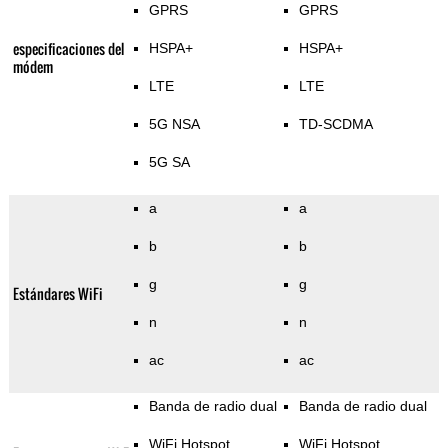
GPRS
GPRS
especificaciones del
HSPA+
HSPA+
módem
LTE
LTE
5G NSA
TD-SCDMA
5G SA
a
a
b
b
g
g
Estándares WiFi
n
n
ac
ac
Banda de radio dual
Banda de radio dual
WiFi Hotspot
WiFi Hotspot