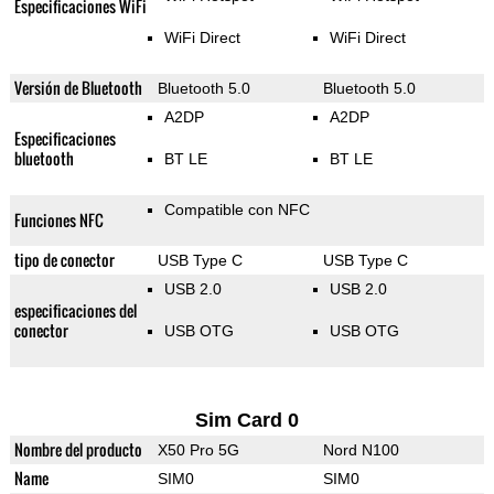
Especificaciones WiFi
WiFi Direct
WiFi Direct
Versión de Bluetooth
Bluetooth 5.0
Bluetooth 5.0
A2DP
A2DP
Especificaciones
bluetooth
BT LE
BT LE
Compatible con NFC
Funciones NFC
tipo de conector
USB Type C
USB Type C
USB 2.0
USB 2.0
especificaciones del
conector
USB OTG
USB OTG
Sim Card 0
Nombre del producto
X50 Pro 5G
Nord N100
Name
SIM0
SIM0