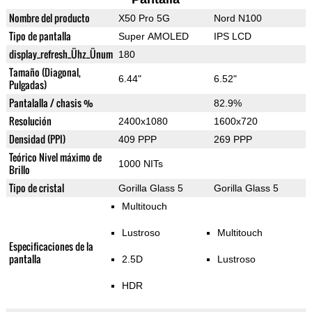
Nombre del producto
X50 Pro 5G
Nord N100
Tipo de pantalla
Super AMOLED
IPS LCD
display_refresh_Ühz_Ünum
180
Tamaño (Diagonal,
6.44"
6.52"
Pulgadas)
Pantalalla / chasis %
82.9%
Resolución
2400x1080
1600x720
Densidad (PPI)
409 PPP
269 PPP
Teórico Nivel máximo de
1000 NITs
Brillo
Tipo de cristal
Gorilla Glass 5
Gorilla Glass 5
Multitouch
Lustroso
Multitouch
Especificaciones de la
pantalla
2.5D
Lustroso
HDR