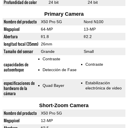
Profundidad de color
24 bit
24 bit
Primary Camera
Nombre del producto
X50 Pro 5G
Nord N100
Megapixel
64-MP
13-MP
Abertura
f/1.8
f/2.2
longitud focal (35mm)
26mm
Tamaño del sensor
Grande
Small
Contraste
capacidades de
Contraste
autoenfoque
Detección de Fase
especificaciones de
Estabilización
Quad Bayer
hardware de la
electrónica de video
cámara
Short-Zoom Camera
Nombre del producto
X50 Pro 5G
Megapixel
12-MP
Abertura