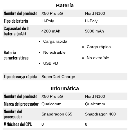
Batería
Nombre del producto
X50 Pro 5G
Nord N100
Tipo de batería
Li-Poly
Li-Poly
Capacidad de la
4200 mAh
5000 mAh
batería (mAh)
Carga rápida
Carga rápida
Batería
No extraíble
características
No extraíble
USB PD
Tipo de carga rápida
SuperDart Charge
Informática
Nombre del producto
X50 Pro 5G
Nord N100
Marca del procesador
Qualcomm
Qualcomm
Nombre del
Snapdragon 865
Snapdragon 460
procesador
# Núcleos del CPU
8
8