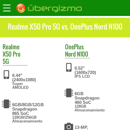
Realme X50 Pro 5G vs. OnePlus Nord N100
Realme
OnePlus
X50 Pro
Nord N100
5G
6.52"
(1600x720)
6.44"
IPS LCD
(2400x1080)
Super
AMOLED
6GB
Snapdragon
460 SoC
6GB/8GB/12GB
128GB
Snapdragon
Almacenamiento
865 SoC
128GB/256GB
Almacenamiento
13-MP,