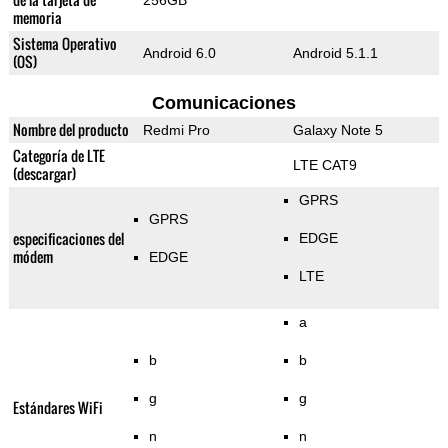
256GB
memoria
Sistema Operativo
Android 6.0
Android 5.1.1
(OS)
Comunicaciones
Nombre del producto
Redmi Pro
Galaxy Note 5
Categoría de LTE
LTE CAT9
(descargar)
GPRS
GPRS
especificaciones del
EDGE
módem
EDGE
LTE
a
b
b
g
g
Estándares WiFi
n
n