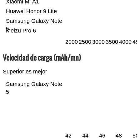
Xiaomi Mi A1
Huawei Honor 9 Lite
Samsung Galaxy Note
5
Meizu Pro 6
2000
2500
3000
3500
4000
45
Velocidad de carga (mAh/mn)
Superior es mejor
Samsung Galaxy Note
5
42
44
46
48
50