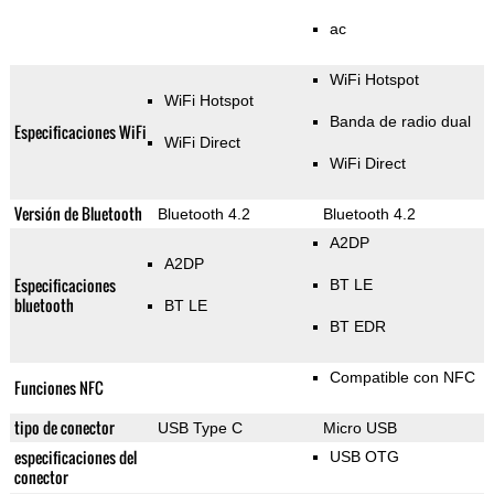
ac
WiFi Hotspot
WiFi Hotspot
Banda de radio dual
Especificaciones WiFi
WiFi Direct
WiFi Direct
Versión de Bluetooth
Bluetooth 4.2
Bluetooth 4.2
A2DP
A2DP
Especificaciones
BT LE
bluetooth
BT LE
BT EDR
Compatible con NFC
Funciones NFC
tipo de conector
USB Type C
Micro USB
especificaciones del
USB OTG
conector