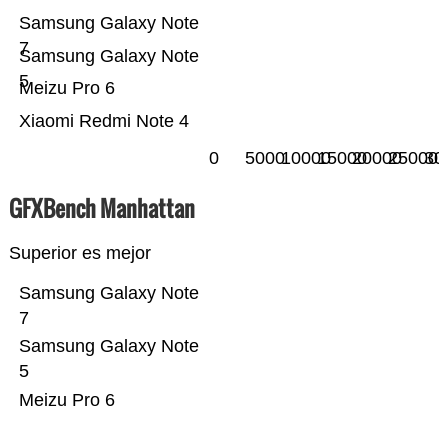
Samsung Galaxy Note
7
Samsung Galaxy Note
5
Meizu Pro 6
Xiaomi Redmi Note 4
0
5000
10000
15000
20000
25000
30
GFXBench Manhattan
Superior es mejor
Samsung Galaxy Note
7
Samsung Galaxy Note
5
Meizu Pro 6