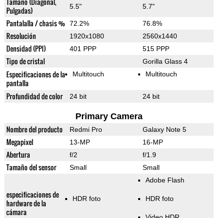
Tamaño (Diagonal,
5.5"
5.7"
Pulgadas)
Pantalalla / chasis %
72.2%
76.8%
Resolución
1920x1080
2560x1440
Densidad (PPI)
401 PPP
515 PPP
Tipo de cristal
Gorilla Glass 4
Especificaciones de la
Multitouch
Multitouch
pantalla
Profundidad de color
24 bit
24 bit
Primary Camera
Nombre del producto
Redmi Pro
Galaxy Note 5
Megapixel
13-MP
16-MP
Abertura
f/2
f/1.9
Tamaño del sensor
Small
Small
Adobe Flash
especificaciones de
HDR foto
HDR foto
hardware de la
cámara
Video HDR