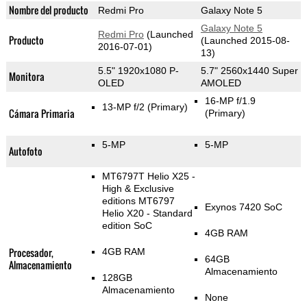
Nombre del producto
Redmi Pro
Galaxy Note 5
Galaxy Note 5
Redmi Pro
(Launched
Producto
(Launched 2015-08-
2016-07-01)
13)
5.5" 1920x1080 P-
5.7" 2560x1440 Super
Monitora
OLED
AMOLED
16-MP f/1.9
13-MP f/2
(Primary)
Cámara Primaria
(Primary)
5-MP
5-MP
Autofoto
MT6797T Helio X25 -
High & Exclusive
editions MT6797
Exynos 7420 SoC
Helio X20 - Standard
edition SoC
4GB RAM
Procesador,
4GB RAM
64GB
Almacenamiento
Almacenamiento
128GB
Almacenamiento
None