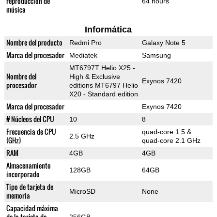
reproducción de
64 hours
música
Informática
Nombre del producto
Redmi Pro
Galaxy Note 5
Marca del procesador
Mediatek
Samsung
MT6797T Helio X25 -
Nombre del
High & Exclusive
Exynos 7420
procesador
editions MT6797 Helio
X20 - Standard edition
Marca del procesador
Exynos 7420
# Núcleos del CPU
10
8
Frecuencia de CPU
quad-core 1.5 &
2.5 GHz
(GHz)
quad-core 2.1 GHz
RAM
4GB
4GB
Almacenamiento
128GB
64GB
incorporado
Tipo de tarjeta de
MicroSD
None
memoria
Capacidad máxima
de la tarjeta de