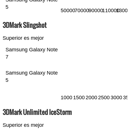
5
50000
70000
90000
110000
1300
3DMark Slingshot
Superior es mejor
Samsung Galaxy Note
7
Samsung Galaxy Note
5
1000
1500
2000
2500
3000
35
3DMark Unlimited IceStorm
Superior es mejor