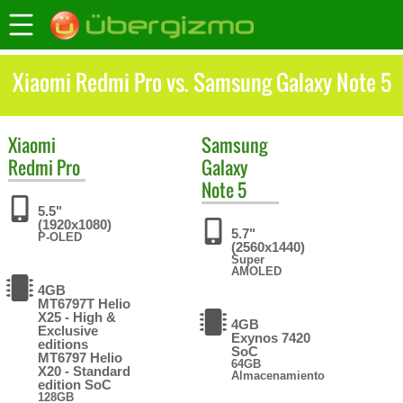
Xiaomi Redmi Pro vs. Samsung Galaxy Note 5
Xiaomi
Samsung
Redmi Pro
Galaxy
Note 5
5.5"
(1920x1080)
5.7"
P-OLED
(2560x1440)
Super
AMOLED
4GB
MT6797T Helio
X25 - High &
4GB
Exclusive
Exynos 7420
editions
SoC
MT6797 Helio
64GB
X20 - Standard
Almacenamiento
edition SoC
128GB