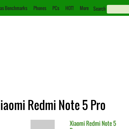
as Benchmarks
Phones
PCs
HOT!
More
Search
Xiaomi Redmi Note 5 Pro
Xiaomi
Redmi Note 5