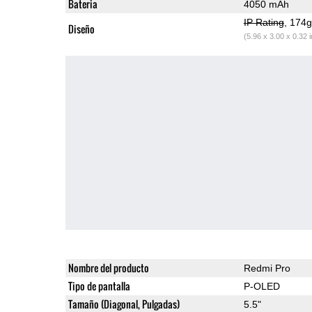
Bateria
4050 mAh
IP Rating
, 174
Diseño
(5.96 x 3.00 x 0.32 
Nombre del producto
Redmi Pro
Tipo de pantalla
P-OLED
Tamaño (Diagonal, Pulgadas)
5.5"