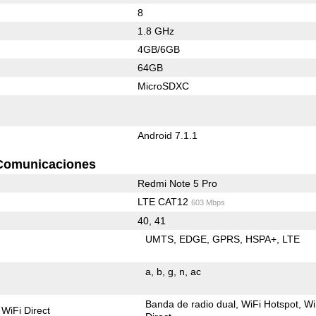
8
1.8 GHz
4GB/6GB
64GB
MicroSDXC
Android 7.1.1
Comunicaciones
Redmi Note 5 Pro
LTE CAT12
603 Mbps
40, 41
UMTS
EDGE
GPRS
HSPA+
LTE
a
b
g
n
ac
Banda de radio dual
WiFi Hotspot
Wi
WiFi Direct