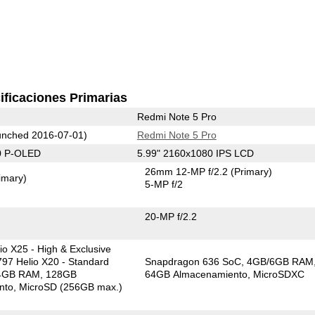
ificaciones Primarias
Redmi Note 5 Pro
nched 2016-07-01)
Redmi Note 5 Pro
0 P-OLED
5.99" 2160x1080 IPS LCD
26mm 12-MP f/2.2
(Primary)
imary)
5-MP f/2
20-MP f/2.2
o X25 - High & Exclusive
797 Helio X20 - Standard
Snapdragon 636 SoC
4GB/6GB RAM
4GB RAM
128GB
64GB Almacenamiento
MicroSDXC
nto
MicroSD (256GB max.)