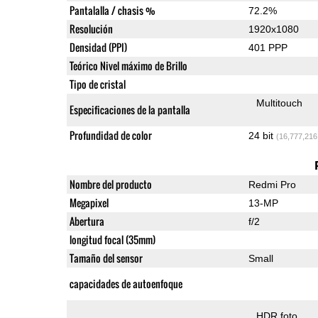
Pantalalla / chasis %
72.2%
Resolución
1920x1080
Densidad (PPI)
401 PPP
Teórico Nivel máximo de Brillo
Tipo de cristal
Multitouch
Especificaciones de la pantalla
Profundidad de color
24 bit
(16,777,216
Nombre del producto
Redmi Pro
Megapixel
13-MP
Abertura
f/2
longitud focal (35mm)
Tamaño del sensor
Small
capacidades de autoenfoque
HDR foto