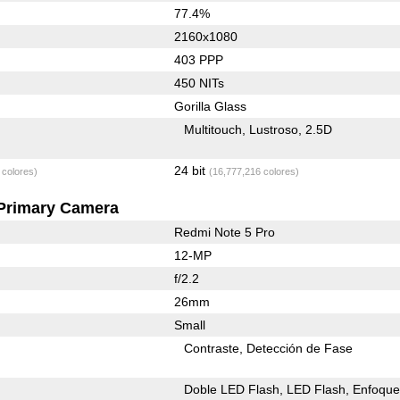
77.4%
2160x1080
403 PPP
450 NITs
Gorilla Glass
Multitouch
Lustroso
2.5D
24 bit
 colores)
(16,777,216 colores)
Primary Camera
Redmi Note 5 Pro
12-MP
f/2.2
26mm
Small
Contraste
Detección de Fase
Doble LED Flash
LED Flash
Enfoqu