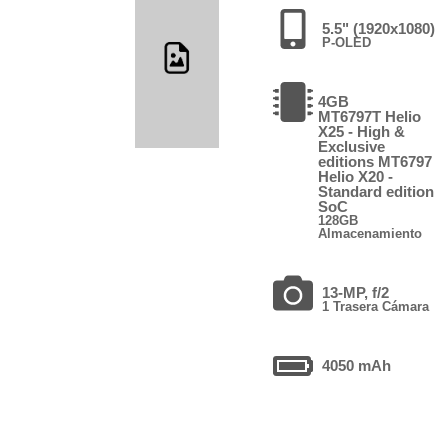
5.5" (1920x1080)
P-OLED
4GB
MT6797T Helio
X25 - High &
Exclusive
editions MT6797
Helio X20 -
Standard edition
SoC
128GB
Almacenamiento
13-MP, f/2
1 Trasera Cámara
4050 mAh