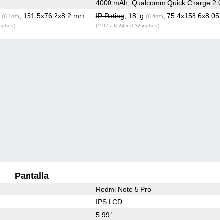
4000 mAh, Qualcomm Quick Charge 2.
g
, 151.5x76.2x8.2 mm
IP Rating
, 181g
, 75.4x158.6x8.0
(6.1oz)
(6.4oz)
inches)
(2.97 x 6.24 x 0.32 inches)
Pantalla
Redmi Note 5 Pro
IPS LCD
5.99"