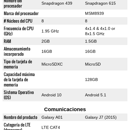
Nombre del
Snapdragon 439
Snapdragon 615
procesador
Marca del procesador
MSM8939
# Núcleos del CPU
8
8
Frecuencia de CPU
4x1.4 & 4x1.0 or
1.95 GHz
(GHz)
8x1.5 GHz
RAM
2GB
1.5GB
Almacenamiento
16GB
16GB
incorporado
Tipo de tarjeta de
MicroSDXC
MicroSD
memoria
Capacidad máxima
de la tarjeta de
128GB
memoria
Sistema Operativo
Android 10
Android 5.1
(OS)
Comunicaciones
Nombre del producto
Galaxy A01
Galaxy J7 (2015)
Categoría de LTE
LTE CAT4
(descargar)