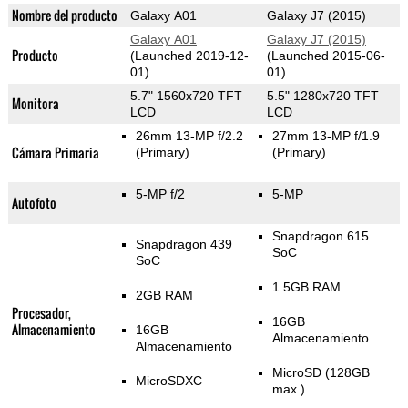
Nombre del producto
Galaxy A01
Galaxy J7 (2015)
Galaxy A01
Galaxy J7 (2015)
Producto
(Launched 2019-12-
(Launched 2015-06-
01)
01)
5.7" 1560x720 TFT
5.5" 1280x720 TFT
Monitora
LCD
LCD
26mm 13-MP f/2.2
27mm 13-MP f/1.9
Cámara Primaria
(Primary)
(Primary)
5-MP f/2
5-MP
Autofoto
Snapdragon 615
Snapdragon 439
SoC
SoC
1.5GB RAM
2GB RAM
Procesador,
16GB
Almacenamiento
16GB
Almacenamiento
Almacenamiento
MicroSD (128GB
MicroSDXC
max.)