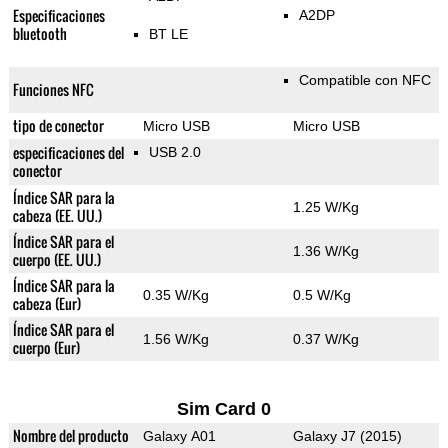
Especificaciones
A2DP
bluetooth
BT LE
Compatible con NFC
Funciones NFC
tipo de conector
Micro USB
Micro USB
especificaciones del
USB 2.0
conector
Índice SAR para la
1.25 W/Kg
cabeza (EE. UU.)
Índice SAR para el
1.36 W/Kg
cuerpo (EE. UU.)
Índice SAR para la
0.35 W/Kg
0.5 W/Kg
cabeza (Eur)
Índice SAR para el
1.56 W/Kg
0.37 W/Kg
cuerpo (Eur)
Sim Card 0
Nombre del producto
Galaxy A01
Galaxy J7 (2015)