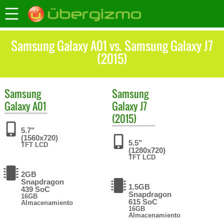
Samsung Galaxy A01 vs. Samsung Galaxy J7
(2015)
Samsung
Samsung
Galaxy A01
Galaxy J7
(2015)
5.7"
(1560x720)
5.5"
TFT LCD
(1280x720)
TFT LCD
2GB
Snapdragon
1.5GB
439 SoC
Snapdragon
16GB
615 SoC
Almacenamiento
16GB
Almacenamiento