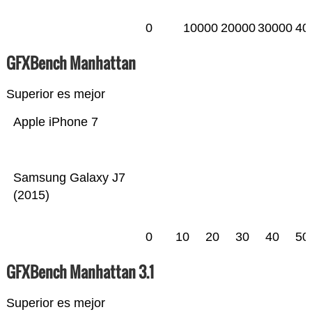
0
10000
20000
30000
40
GFXBench Manhattan
Superior es mejor
Apple iPhone 7
Samsung Galaxy J7
(2015)
0
10
20
30
40
50
GFXBench Manhattan 3.1
Superior es mejor