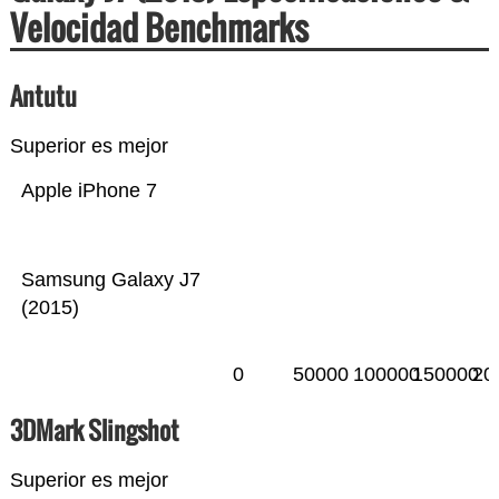
Velocidad Benchmarks
Antutu
Superior es mejor
Apple iPhone 7
Samsung Galaxy J7
(2015)
0
50000
100000
150000
20
3DMark Slingshot
Superior es mejor