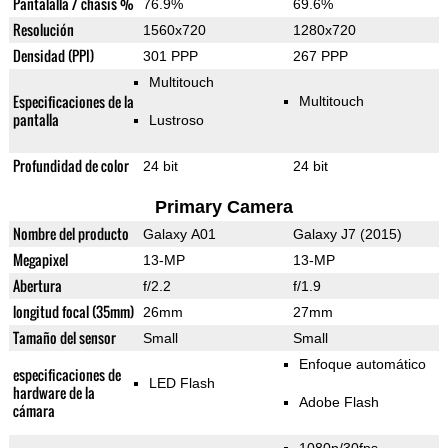
Pantalalla / chasis %
76.9%
69.6%
Resolución
1560x720
1280x720
Densidad (PPI)
301 PPP
267 PPP
Multitouch
Especificaciones de la
Multitouch
pantalla
Lustroso
Profundidad de color
24 bit
24 bit
Primary Camera
Nombre del producto
Galaxy A01
Galaxy J7 (2015)
Megapixel
13-MP
13-MP
Abertura
f/2.2
f/1.9
longitud focal (35mm)
26mm
27mm
Tamaño del sensor
Small
Small
Enfoque automático
especificaciones de
LED Flash
hardware de la
Adobe Flash
cámara