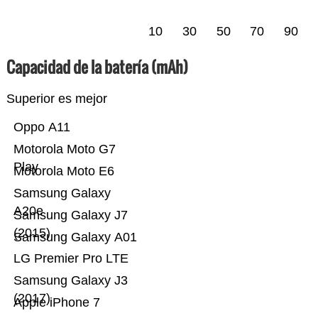
10
30
50
70
90
Capacidad de la batería (mAh)
Superior es mejor
Oppo A11
Motorola Moto G7
Play
Motorola Moto E6
Samsung Galaxy
A20e
Samsung Galaxy J7
(2015)
Samsung Galaxy A01
LG Premier Pro LTE
Samsung Galaxy J3
(2017)
Apple iPhone 7