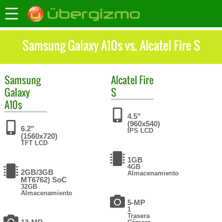
Samsung Galaxy A10s vs. Alcatel Fire S
Samsung
Alcatel
Fire
Galaxy
S
A10s
4.5"
(960x540)
6.2"
IPS LCD
(1560x720)
TFT LCD
1GB
4GB
2GB/3GB
Almacenamiento
MT6762) SoC
32GB
Almacenamiento
5-MP
1
Trasera