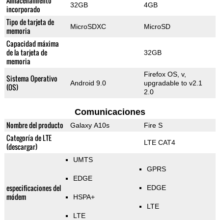
Almacenamiento
32GB
4GB
incorporado
Tipo de tarjeta de
MicroSDXC
MicroSD
memoria
Capacidad máxima
de la tarjeta de
32GB
memoria
Firefox OS, v,
Sistema Operativo
Android 9.0
upgradable to v2.1
(OS)
2.0
Comunicaciones
Nombre del producto
Galaxy A10s
Fire S
Categoría de LTE
LTE CAT4
(descargar)
UMTS
GPRS
EDGE
especificaciones del
EDGE
módem
HSPA+
LTE
LTE