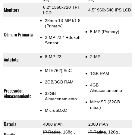
6.2" 1560x720 TFT
Monitora
4.5" 960x540 IPS LCD
LCD
28mm 13-MP f/1.8
(Primary)
5-MP
(Primary)
Cámara Primaria
2-MP f/2.4
+Bokeh
Sensor
8-MP f/2
2-MP
Autofoto
MT6762) SoC
1GB RAM
2GB/3GB RAM
4GB
Procesador,
Almacenamiento
32GB
Almacenamiento
Almacenamiento
MicroSD (32GB
max.)
MicroSDXC
Bateria
4000 mAh
2000 mAh
IP Rating
, 168g
,
IP Rating
, 126g
,
Diseño