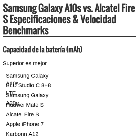
Samsung Galaxy A10s vs. Alcatel Fire
S Especificaciones & Velocidad
Benchmarks
Capacidad de la batería (mAh)
Superior es mejor
Samsung Galaxy
A10s
BLU Studio C 8+8
LTE
Samsung Galaxy
A20e
Huawei Mate S
Alcatel Fire S
Apple iPhone 7
Karbonn A12+