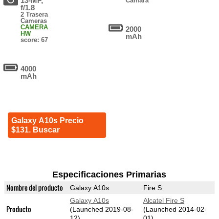
13-MP,
Cámara
f/1.8
2 Trasera
Cameras
CAMERA
2000
HW
mAh
score: 67
4000
mAh
Galaxy A10s Precio
$131. Buscar
Especificaciones Primarias
Nombre del producto
Galaxy A10s
Fire S
Galaxy A10s
Alcatel Fire S
Producto
(Launched 2019-08-
(Launched 2014-02-
12)
01)