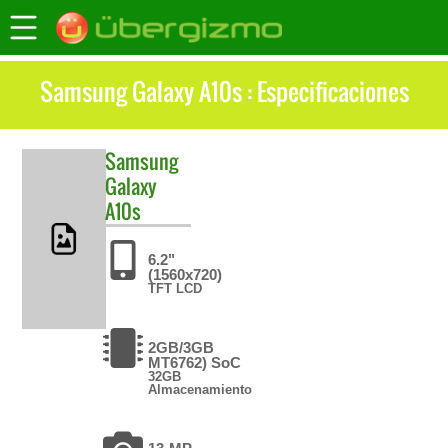
Samsung Galaxy A10s : Especificaciones
Samsung
Galaxy
A10s
6.2"
(1560x720)
TFT LCD
2GB/3GB
MT6762) SoC
32GB
Almacenamiento