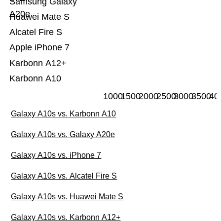
Samsung Galaxy
A20e
Huawei Mate S
Alcatel Fire S
Apple iPhone 7
Karbonn A12+
Karbonn A10
1000
1500
2000
2500
3000
3500
40
Galaxy A10s vs. Karbonn A10
Galaxy A10s vs. Galaxy A20e
Galaxy A10s vs. iPhone 7
Galaxy A10s vs. Alcatel Fire S
Galaxy A10s vs. Huawei Mate S
Galaxy A10s vs. Karbonn A12+