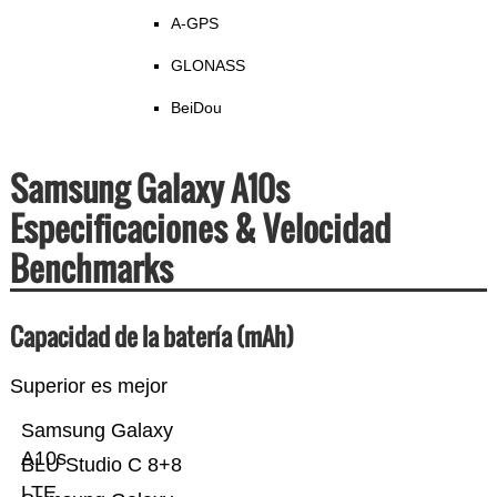
A-GPS
GLONASS
BeiDou
Samsung Galaxy A10s
Especificaciones & Velocidad
Benchmarks
Capacidad de la batería (mAh)
Superior es mejor
Samsung Galaxy
A10s
BLU Studio C 8+8
LTE