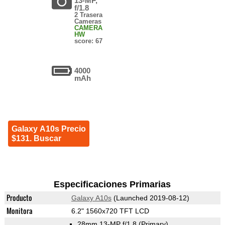
13-MP,
f/1.8
2 Trasera
Cameras
CAMERA
HW
score: 67
4000
mAh
Galaxy A10s Precio
$131. Buscar
Especificaciones Primarias
Producto
Galaxy A10s
(Launched 2019-08-12)
Monitora
6.2" 1560x720 TFT LCD
28mm 13-MP f/1.8
(Primary)