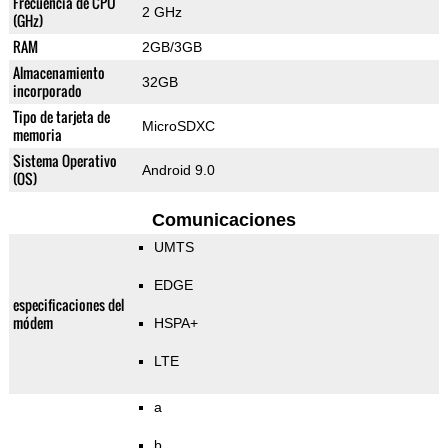
Frecuencia de CPU
2 GHz
(GHz)
RAM
2GB/3GB
Almacenamiento
32GB
incorporado
Tipo de tarjeta de
MicroSDXC
memoria
Sistema Operativo
Android 9.0
(OS)
Comunicaciones
UMTS
EDGE
especificaciones del
módem
HSPA+
LTE
a
b