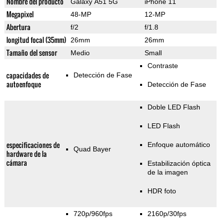
Nombre del producto
Galaxy A51 5G
iPhone 11
Megapixel
48-MP
12-MP
Abertura
f/2
f/1.8
longitud focal (35mm)
26mm
26mm
Tamaño del sensor
Medio
Small
Contraste
capacidades de
Detección de Fase
autoenfoque
Detección de Fase
Doble LED Flash
LED Flash
especificaciones de
Enfoque automático
Quad Bayer
hardware de la
cámara
Estabilización óptica
de la imagen
HDR foto
720p/960fps
2160p/30fps