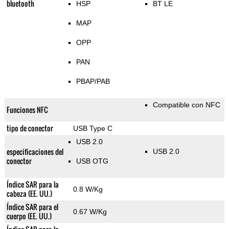
bluetooth
HSP
BT LE
MAP
OPP
PAN
PBAP/PAB
Compatible con NFC
Funciones NFC
tipo de conector
USB Type C
USB 2.0
especificaciones del
USB 2.0
conector
USB OTG
Índice SAR para la
0.8 W/Kg
cabeza (EE. UU.)
Índice SAR para el
0.67 W/Kg
cuerpo (EE. UU.)