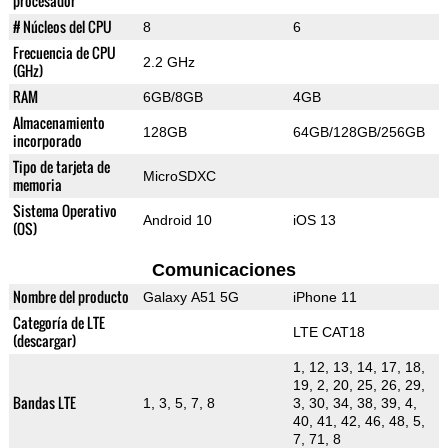
procesador
# Núcleos del CPU
8
6
Frecuencia de CPU
2.2 GHz
(GHz)
RAM
6GB/8GB
4GB
Almacenamiento
128GB
64GB/128GB/256GB
incorporado
Tipo de tarjeta de
MicroSDXC
memoria
Sistema Operativo
Android 10
iOS 13
(OS)
Comunicaciones
Nombre del producto
Galaxy A51 5G
iPhone 11
Categoría de LTE
LTE CAT18
(descargar)
1, 12, 13, 14, 17, 18,
19, 2, 20, 25, 26, 29,
Bandas LTE
1, 3, 5, 7, 8
3, 30, 34, 38, 39, 4,
40, 41, 42, 46, 48, 5,
7, 71, 8