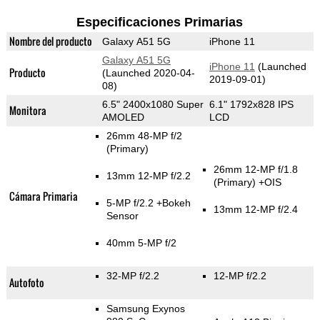
Especificaciones Primarias
Nombre del producto
Galaxy A51 5G
iPhone 11
Galaxy A51 5G
iPhone 11
(Launched
Producto
(Launched 2020-04-
2019-09-01)
08)
6.5" 2400x1080 Super
6.1" 1792x828 IPS
Monitora
AMOLED
LCD
26mm 48-MP f/2
(Primary)
26mm 12-MP f/1.8
13mm 12-MP f/2.2
(Primary)
+OIS
Cámara Primaria
5-MP f/2.2
+Bokeh
13mm 12-MP f/2.4
Sensor
40mm 5-MP f/2
32-MP f/2.2
12-MP f/2.2
Autofoto
Samsung Exynos