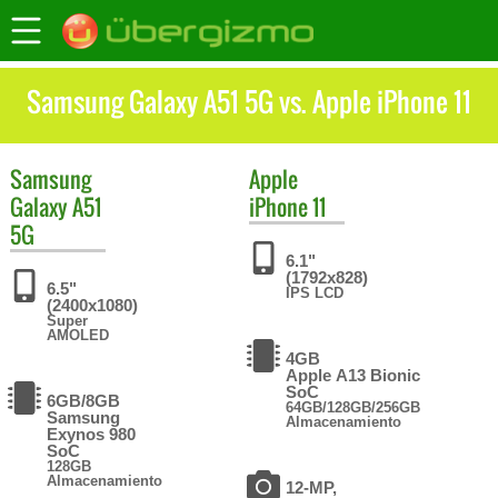
Samsung Galaxy A51 5G vs. Apple iPhone 11
Samsung
Apple
Galaxy A51
iPhone 11
5G
6.1"
(1792x828)
6.5"
IPS LCD
(2400x1080)
Super
AMOLED
4GB
Apple A13 Bionic
SoC
6GB/8GB
64GB/128GB/256GB
Samsung
Almacenamiento
Exynos 980
SoC
128GB
Almacenamiento
12-MP,