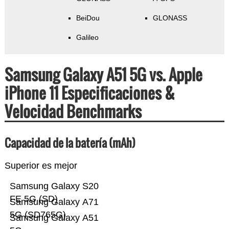
BeiDou
GLONASS
Galileo
Samsung Galaxy A51 5G vs. Apple
iPhone 11 Especificaciones &
Velocidad Benchmarks
Capacidad de la batería (mAh)
Superior es mejor
Samsung Galaxy S20
FE 5G (SD)
Samsung Galaxy A71
5G (SD765G)
Samsung Galaxy A51