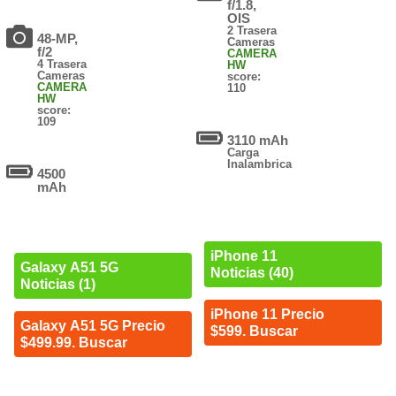
f/1.8,
OIS
2 Trasera
48-MP,
Cameras
f/2
CAMERA
4 Trasera
HW
Cameras
score:
CAMERA
110
HW
score:
109
3110 mAh
Carga
Inalambrica
4500
mAh
iPhone 11
Galaxy A51 5G
Noticias (40)
Noticias (1)
iPhone 11 Precio
Galaxy A51 5G Precio
$599. Buscar
$499.99. Buscar