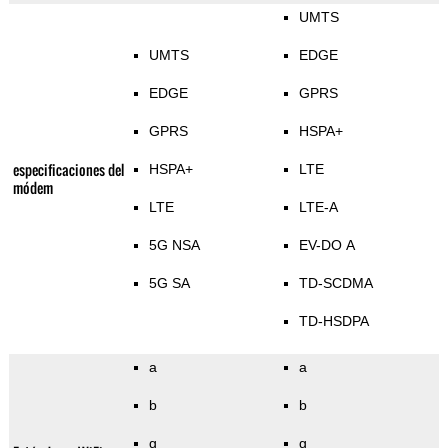
UMTS
UMTS
EDGE
EDGE
GPRS
GPRS
HSPA+
especificaciones del
HSPA+
LTE
módem
LTE
LTE-A
5G NSA
EV-DO A
5G SA
TD-SCDMA
TD-HSDPA
a
a
b
b
g
g