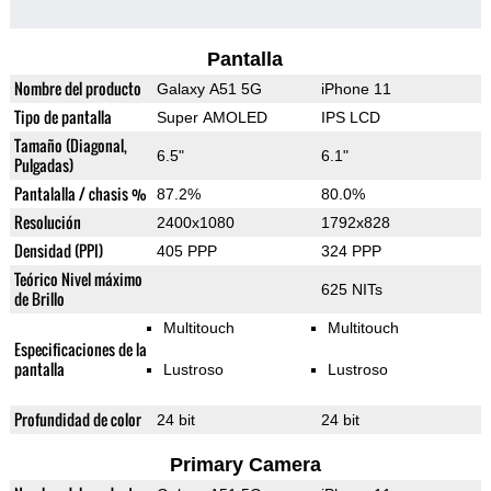
Pantalla
Nombre del producto
Galaxy A51 5G
iPhone 11
Tipo de pantalla
Super AMOLED
IPS LCD
Tamaño (Diagonal,
6.5"
6.1"
Pulgadas)
Pantalalla / chasis %
87.2%
80.0%
Resolución
2400x1080
1792x828
Densidad (PPI)
405 PPP
324 PPP
Teórico Nivel máximo
625 NITs
de Brillo
Multitouch
Multitouch
Especificaciones de la
pantalla
Lustroso
Lustroso
Profundidad de color
24 bit
24 bit
Primary Camera