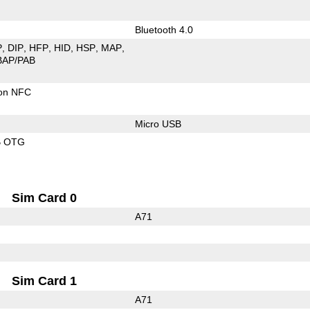
Bluetooth 4.0
P
DIP
HFP
HID
HSP
MAP
BAP/PAB
con NFC
Micro USB
B OTG
Sim Card 0
A71
Sim Card 1
A71