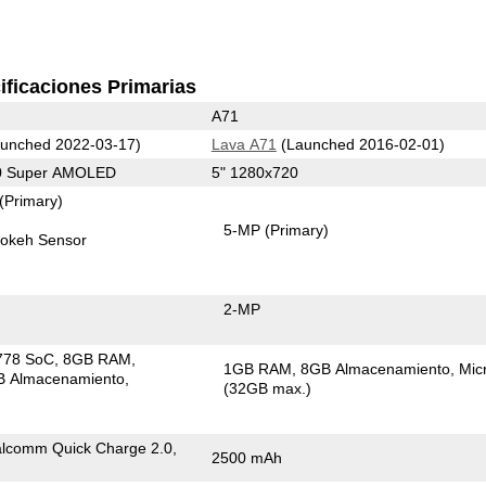
ificaciones Primarias
A71
unched 2022-03-17)
Lava A71
(Launched 2016-02-01)
80 Super AMOLED
5" 1280x720
(Primary)
5-MP
(Primary)
okeh Sensor
2-MP
778 SoC
8GB RAM
1GB RAM
8GB Almacenamiento
Mic
 Almacenamiento
(32GB max.)
lcomm Quick Charge 2.0,
2500 mAh