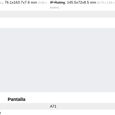
, 76.1x163.7x7.6 mm
IP Rating
, 145.5x72x8.5 mm
z)
(3.00 x
(5.73 x 2.83 x
inches)
Pantalla
A71
D