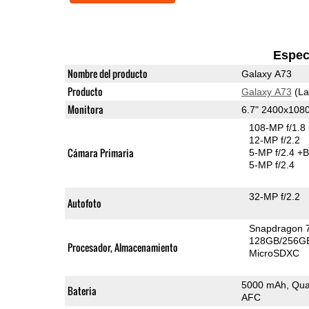
Espec
Nombre del producto
Galaxy A73
Producto
Galaxy A73
(La
Monitora
6.7" 2400x10
108-MP f/1.8
12-MP f/2.2
Cámara Primaria
5-MP f/2.4
+B
5-MP f/2.4
32-MP f/2.2
Autofoto
Snapdragon 
128GB/256GB
Procesador, Almacenamiento
MicroSDXC
5000 mAh, Qua
Bateria
AFC