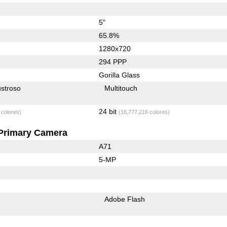
5"
65.8%
1280x720
294 PPP
Gorilla Glass
stroso
Multitouch
24 bit
 colores)
(16,777,216 colores)
Primary Camera
A71
5-MP
Adobe Flash