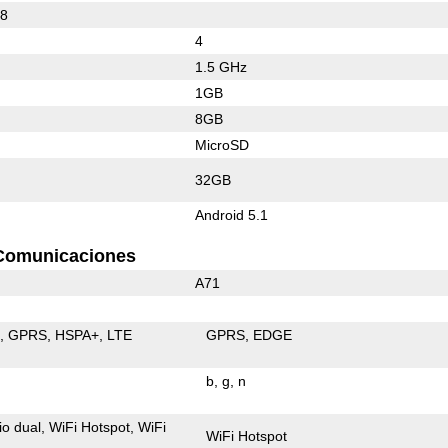
78
4
1.5 GHz
1GB
8GB
MicroSD
32GB
Android 5.1
Comunicaciones
A71
E
GPRS
HSPA+
LTE
GPRS
EDGE
b
g
n
io dual
WiFi Hotspot
WiFi
WiFi Hotspot