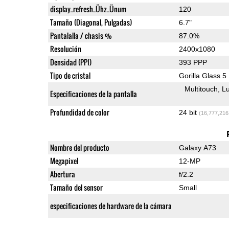
display_refresh_Ühz_Ünum
120
Tamaño (Diagonal, Pulgadas)
6.7"
Pantalalla / chasis %
87.0%
Resolución
2400x1080
Densidad (PPI)
393 PPP
Tipo de cristal
Gorilla Glass 5
Multitouch
Lu
Especificaciones de la pantalla
Profundidad de color
24 bit
(16,777,216
Nombre del producto
Galaxy A73
Megapixel
12-MP
Abertura
f/2.2
Tamaño del sensor
Small
especificaciones de hardware de la cámara