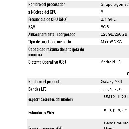
Nombre del procesador
Snapdragon 7
# Núcleos del CPU
8
Frecuencia de CPU (GHz)
2.4 GHz
RAM
8GB
Almacenamiento incorporado
128GB/256GB
Tipo de tarjeta de memoria
MicroSDXC
Capacidad máxima de la tarjeta de
memoria
Sistema Operativo (OS)
Android 12
Nombre del producto
Galaxy A73
Bandas LTE
1, 3, 5, 7, 8
UMTS
EDG
especificaciones del módem
a
b
g
n
ac
Estándares WiFi
Banda de rad
Especificaciones WiFi
Direct