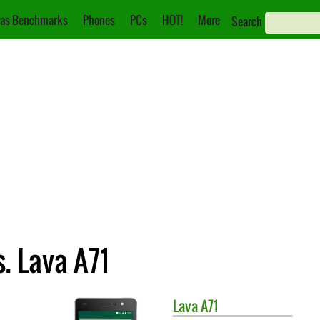
as Benchmarks
Phones
PCs
HOT!
More
Search
. Lava A71
Lava
A71