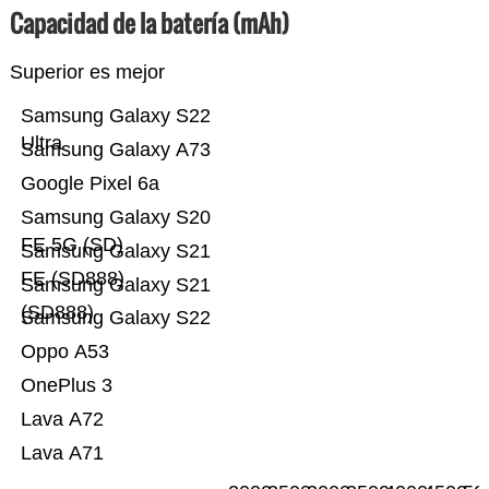
Capacidad de la batería (mAh)
Superior es mejor
Samsung Galaxy S22
Ultra
Samsung Galaxy A73
Google Pixel 6a
Samsung Galaxy S20
FE 5G (SD)
Samsung Galaxy S21
FE (SD888)
Samsung Galaxy S21
(SD888)
Samsung Galaxy S22
Oppo A53
OnePlus 3
Lava A72
Lava A71