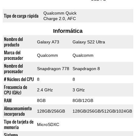
Qualcomm Quick
Tipo de carga rápida
Charge 2.0, AFC
Informática
Nombre del
Galaxy A73
Galaxy S22 Ultra
producto
Marca del
Qualcomm
Qualcomm
procesador
Nombre del
Snapdragon 778
Snapdragon 8
procesador
# Núcleos del CPU
8
8
Frecuencia de
2.4 GHz
3 GHz
CPU (GHz)
RAM
8GB
8GB/12GB
Almacenamiento
128GB/256GB
128GB/256GB/512GB/1024GB
incorporado
Tipo de tarjeta de
MicroSDXC
memoria
Sistema