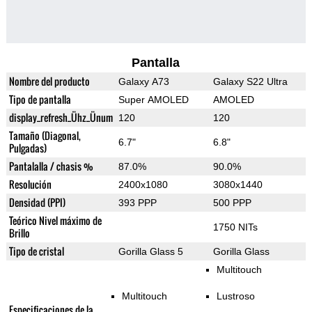
Pantalla
Nombre del producto
Galaxy A73
Galaxy S22 Ultra
Tipo de pantalla
Super AMOLED
AMOLED
display_refresh_Ühz_Ünum
120
120
Tamaño (Diagonal,
6.7"
6.8"
Pulgadas)
Pantalalla / chasis %
87.0%
90.0%
Resolución
2400x1080
3080x1440
Densidad (PPI)
393 PPP
500 PPP
Teórico Nivel máximo de
1750 NITs
Brillo
Tipo de cristal
Gorilla Glass 5
Gorilla Glass
Multitouch
Multitouch
Lustroso
Especificaciones de la