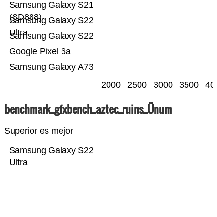
Samsung Galaxy S21
(SD888)
Samsung Galaxy S22
Ultra
Samsung Galaxy S22
Google Pixel 6a
Samsung Galaxy A73
2000
2500
3000
3500
40
benchmark_gfxbench_aztec_ruins_Ünum
Superior es mejor
Samsung Galaxy S22
Ultra