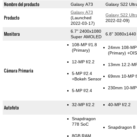
Nombre del producto
Galaxy A73
Galaxy S22 Ultr
Galaxy A73
Galaxy S22 Ultr
Producto
(Launched
2022-02-09)
2022-03-17)
6.7" 2400x1080
Monitora
6.8" 3080x144
Super AMOLED
108-MP f/1.8
24mm 108-MP 
(Primary)
(Primary)
+OIS
12-MP f/2.2
13mm 12.2-MP 
Cámara Primaria
5-MP f/2.4
69mm 10-MP f
+Bokeh Sensor
230mm 10-MP 
5-MP f/2.4
32-MP f/2.2
40-MP f/2.2
Autofoto
Snapdragon
778 SoC
Snapdragon 8
8GB RAM