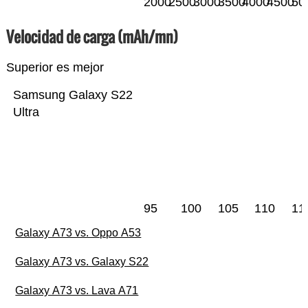
2000
2500
3000
3500
4000
4500
50
Velocidad de carga (mAh/mn)
Superior es mejor
Samsung Galaxy S22
Ultra
95
100
105
110
11
Galaxy A73 vs. Oppo A53
Galaxy A73 vs. Galaxy S22
Galaxy A73 vs. Lava A71