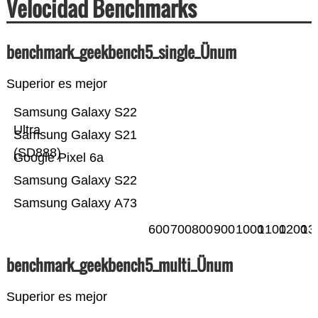
Velocidad Benchmarks
benchmark_geekbench5_single_Ünum
Superior es mejor
Samsung Galaxy S22
Ultra
Samsung Galaxy S21
(SD888)
Google Pixel 6a
Samsung Galaxy S22
Samsung Galaxy A73
600
700
800
900
1000
1100
1200
13
benchmark_geekbench5_multi_Ünum
Superior es mejor