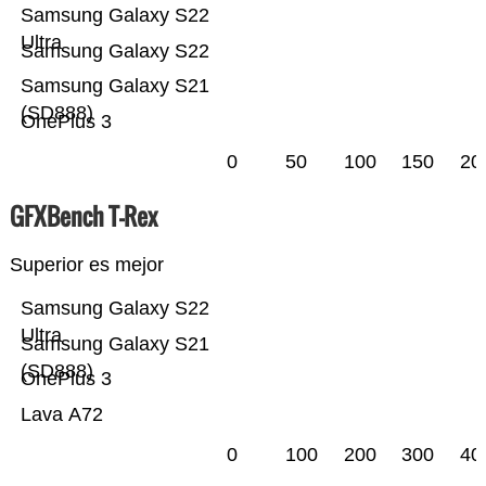
Samsung Galaxy S22
Ultra
Samsung Galaxy S22
Samsung Galaxy S21
(SD888)
OnePlus 3
0
50
100
150
20
GFXBench T-Rex
Superior es mejor
Samsung Galaxy S22
Ultra
Samsung Galaxy S21
(SD888)
OnePlus 3
Lava A72
0
100
200
300
40