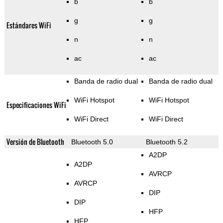
b
b
g
g
Estándares WiFi
n
n
ac
ac
Banda de radio dual
Banda de radio dual
WiFi Hotspot
WiFi Hotspot
Especificaciones WiFi
WiFi Direct
WiFi Direct
Versión de Bluetooth
Bluetooth 5.0
Bluetooth 5.2
A2DP
A2DP
AVRCP
AVRCP
DIP
DIP
HFP
HFP