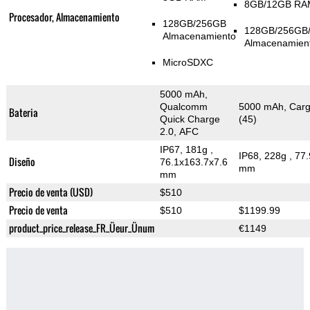
8GB/12GB RA
Procesador, Almacenamiento
128GB/256GB
128GB/256GB
Almacenamiento
Almacenamien
MicroSDXC
5000 mAh,
Qualcomm
5000 mAh, Carg
Bateria
Quick Charge
(45)
2.0, AFC
IP67, 181g
,
IP68, 228g
, 77
Diseño
76.1x163.7x7.6
mm
mm
Precio de venta (USD)
$510
Precio de venta
$510
$1199.99
product_price_release_FR_Üeur_Ünum
€1149