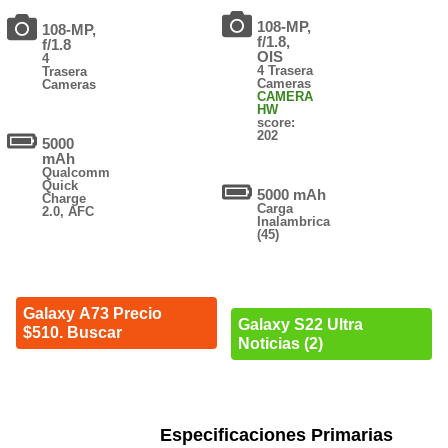
108-MP,
108-MP,
f/1.8,
f/1.8
OIS
4
4 Trasera
Trasera
Cameras
Cameras
CAMERA
HW
score:
202
5000
mAh
Qualcomm
Quick
5000 mAh
Charge
Carga
2.0, AFC
Inalambrica
(45)
Galaxy A73 Precio
Galaxy S22 Ultra
$510. Buscar
Noticias (2)
Especificaciones Primarias