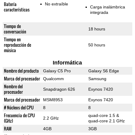
Batería
No extraíble
Carga inalámbrica
características
integrada
Tiempo de
18 hours
conversación
Tiempo en
reproducción de
50 hours
música
Informática
Nombre del producto
Galaxy C5 Pro
Galaxy S6 Edge
Marca del procesador
Qualcomm
Samsung
Nombre del
Snapdragon 626
Exynos 7420
procesador
Marca del procesador
MSM8953
Exynos 7420
# Núcleos del CPU
8
8
Frecuencia de CPU
quad-core 1.5 &
2.2 GHz
(GHz)
quad-core 2.1 GHz
RAM
4GB
3GB