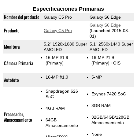
Especificaciones Primarias
Nombre del producto
Galaxy C5 Pro
Galaxy S6 Edge
Galaxy S6 Edge
Producto
Galaxy C5 Pro
(Launched 2015-03-
01)
5.2" 1920x1080 Super
5.1" 2560x1440 Super
Monitora
AMOLED
AMOLED
16-MP f/1.9
16-MP f/1.9
Cámara Primaria
(Primary)
(Primary)
+OIS
16-MP f/1.9
5-MP
Autofoto
Snapdragon 626
Exynos 7420 SoC
SoC
3GB RAM
4GB RAM
Procesador,
32GB/64GB/128GB
Almacenamiento
64GB
Almacenamiento
Almacenamiento
None