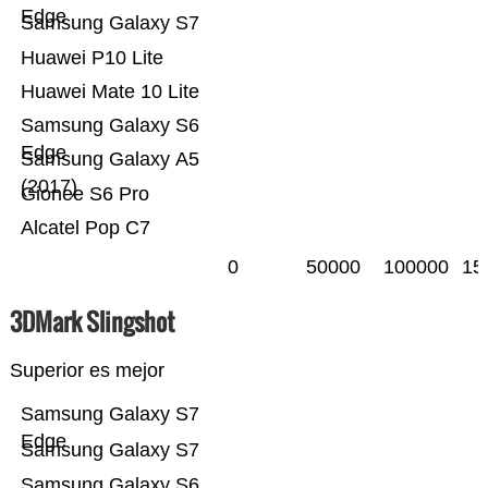
Edge
Samsung Galaxy S7
Huawei P10 Lite
Huawei Mate 10 Lite
Samsung Galaxy S6
Edge
Samsung Galaxy A5
(2017)
Gionee S6 Pro
Alcatel Pop C7
0
50000
100000
15
3DMark Slingshot
Superior es mejor
Samsung Galaxy S7
Edge
Samsung Galaxy S7
Samsung Galaxy S6