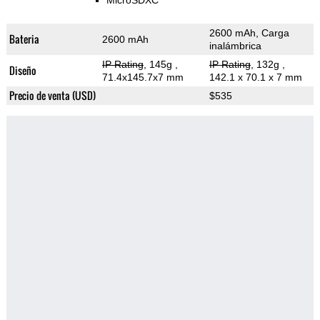
MicroSDXC
2600 mAh, Carga
Bateria
2600 mAh
inalámbrica
IP Rating
, 145g
,
IP Rating
, 132g
,
Diseño
71.4x145.7x7 mm
142.1 x 70.1 x 7 mm
Precio de venta (USD)
$535