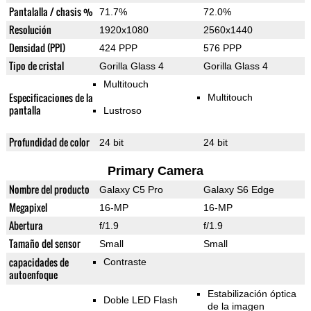
Pantalalla / chasis %
71.7%
72.0%
Resolución
1920x1080
2560x1440
Densidad (PPI)
424 PPP
576 PPP
Tipo de cristal
Gorilla Glass 4
Gorilla Glass 4
Multitouch
Especificaciones de la
Multitouch
pantalla
Lustroso
Profundidad de color
24 bit
24 bit
Primary Camera
Nombre del producto
Galaxy C5 Pro
Galaxy S6 Edge
Megapixel
16-MP
16-MP
Abertura
f/1.9
f/1.9
Tamaño del sensor
Small
Small
capacidades de
Contraste
autoenfoque
Estabilización óptica
Doble LED Flash
de la imagen