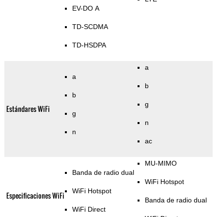
EV-DO A
TD-SCDMA
TD-HSDPA
a
a
b
b
g
Estándares WiFi
g
n
n
ac
MU-MIMO
Banda de radio dual
WiFi Hotspot
WiFi Hotspot
Especificaciones WiFi
Banda de radio dual
WiFi Direct