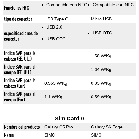
Compatible con NFC
Compatible con NFC
Funciones NFC
tipo de conector
USB Type C
Micro USB
USB 2.0
especificaciones del
USB OTG
conector
USB OTG
Índice SAR para la
1.58 W/Kg
cabeza (EE. UU.)
Índice SAR para el
1.34 W/Kg
cuerpo (EE. UU.)
Índice SAR para la
0.553 W/Kg
0.33 W/Kg
cabeza (Eur)
Índice SAR para el
1.1 W/Kg
0.59 W/Kg
cuerpo (Eur)
Sim Card 0
Nombre del producto
Galaxy C5 Pro
Galaxy S6 Edge
Name
SIM0
SIM0