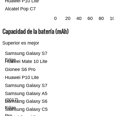
Huawei P10 Lite
Alcatel Pop C7
0
20
40
60
80
10
Capacidad de la batería (mAh)
Superior es mejor
Samsung Galaxy S7
Edge
Huawei Mate 10 Lite
Gionee S6 Pro
Huawei P10 Lite
Samsung Galaxy S7
Samsung Galaxy A5
(2017)
Samsung Galaxy S6
Edge
Samsung Galaxy C5
Pro