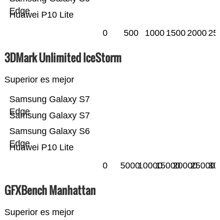
Edge
Huawei P10 Lite
0
500
1000
1500
2000
25
3DMark Unlimited IceStorm
Superior es mejor
Samsung Galaxy S7
Edge
Samsung Galaxy S7
Samsung Galaxy S6
Edge
Huawei P10 Lite
0
5000
10000
15000
20000
25000
30
GFXBench Manhattan
Superior es mejor