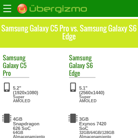
Samsung Galaxy C5 Pro vs. Samsung Galaxy S6
Edge
Samsung
Samsung
Galaxy C5
Galaxy S6
Pro
Edge
5.2"
5.1"
(1920x1080)
(2560x1440)
Super
Super
AMOLED
AMOLED
4GB
3GB
Snapdragon
Exynos 7420
626 SoC
SoC
64GB
32GB/64GB/128GB
Almacenamiento
Almacenamiento