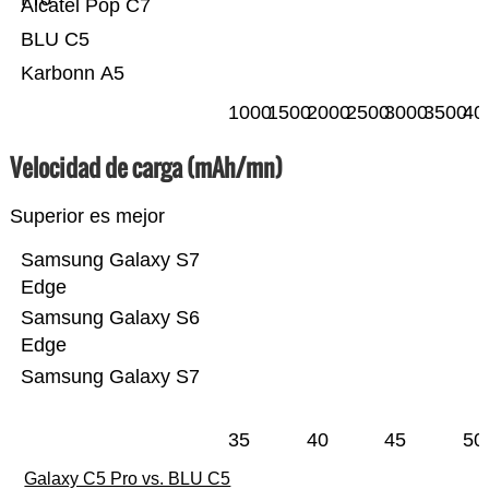
Alcatel Pop C7
BLU C5
Karbonn A5
1000
1500
2000
2500
3000
3500
40
Velocidad de carga (mAh/mn)
Superior es mejor
Samsung Galaxy S7
Edge
Samsung Galaxy S6
Edge
Samsung Galaxy S7
35
40
45
50
Galaxy C5 Pro vs. BLU C5