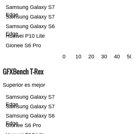
Samsung Galaxy S7
Edge
Samsung Galaxy S7
Samsung Galaxy S6
Edge
Huawei P10 Lite
Gionee S6 Pro
0
10
20
30
40
50
GFXBench T-Rex
Superior es mejor
Samsung Galaxy S7
Edge
Samsung Galaxy S7
Samsung Galaxy S6
Edge
Gionee S6 Pro