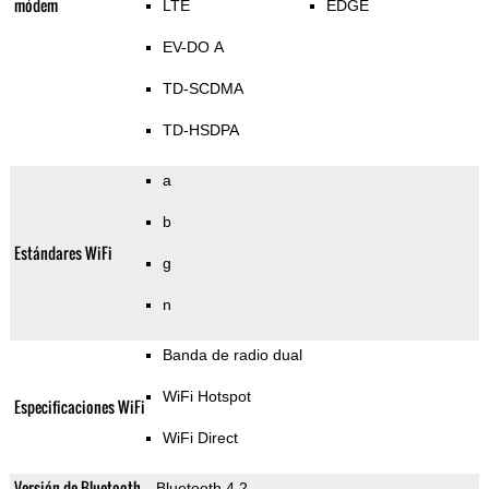
módem
LTE
EDGE
EV-DO A
TD-SCDMA
TD-HSDPA
a
b
Estándares WiFi
g
n
Banda de radio dual
WiFi Hotspot
Especificaciones WiFi
WiFi Direct
Versión de Bluetooth
Bluetooth 4.2