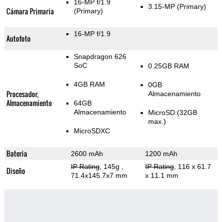
16-MP f/1.9
3.15-MP
(Primary)
Cámara Primaria
(Primary)
16-MP f/1.9
Autofoto
Snapdragon 626
SoC
0.25GB RAM
4GB RAM
0GB
Procesador,
Almacenamiento
Almacenamiento
64GB
Almacenamiento
MicroSD (32GB
max.)
MicroSDXC
Bateria
2600 mAh
1200 mAh
IP Rating
, 145g
,
IP Rating
, 116 x 61.7
Diseño
71.4x145.7x7 mm
x 11.1 mm