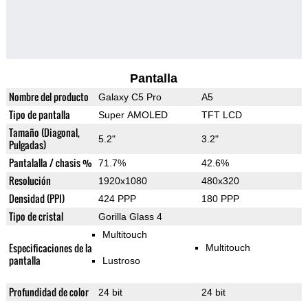
Pantalla
Nombre del producto
Galaxy C5 Pro
A5
Tipo de pantalla
Super AMOLED
TFT LCD
Tamaño (Diagonal,
5.2"
3.2"
Pulgadas)
Pantalalla / chasis %
71.7%
42.6%
Resolución
1920x1080
480x320
Densidad (PPI)
424 PPP
180 PPP
Tipo de cristal
Gorilla Glass 4
Multitouch
Especificaciones de la
Multitouch
pantalla
Lustroso
Profundidad de color
24 bit
24 bit