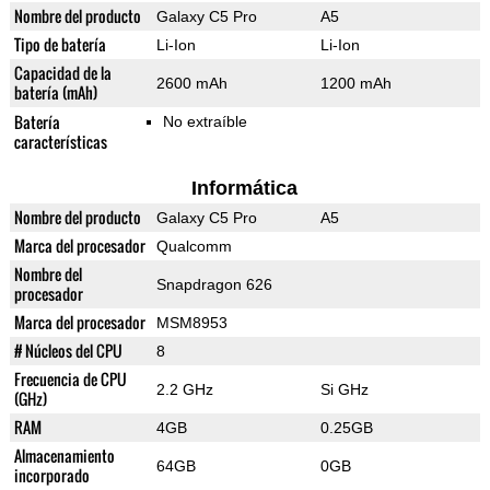
Nombre del producto
Galaxy C5 Pro
A5
Tipo de batería
Li-Ion
Li-Ion
Capacidad de la
2600 mAh
1200 mAh
batería (mAh)
Batería
No extraíble
características
Informática
Nombre del producto
Galaxy C5 Pro
A5
Marca del procesador
Qualcomm
Nombre del
Snapdragon 626
procesador
Marca del procesador
MSM8953
# Núcleos del CPU
8
Frecuencia de CPU
2.2 GHz
Si GHz
(GHz)
RAM
4GB
0.25GB
Almacenamiento
64GB
0GB
incorporado