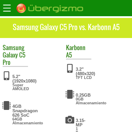
Samsung Galaxy C5 Pro vs. Karbonn A5
Samsung
Karbonn
Galaxy C5
A5
Pro
3.2"
(480x320)
5.2"
TFT LCD
(1920x1080)
Super
AMOLED
0.25GB
0GB
Almacenamiento
4GB
Snapdragon
626 SoC
64GB
3.15-
Almacenamiento
MP
1