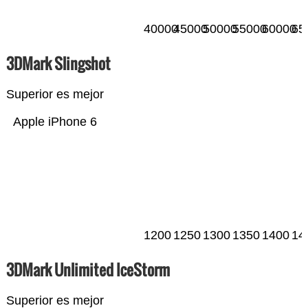
40000
45000
50000
55000
60000
65
3DMark Slingshot
Superior es mejor
Apple iPhone 6
1200
1250
1300
1350
1400
14
3DMark Unlimited IceStorm
Superior es mejor