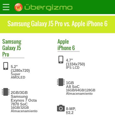
Samsung Galaxy J5 Pro vs. Apple iPhone 6
Samsung
Apple
Galaxy J5
iPhone 6
Pro
4.7"
(1334x750)
5.2"
IPS LCD
(1280x720)
Super
AMOLED
1GB
A8 SoC
16GB/64GB/128GB
2GB/3GB
Almacenamiento
Samsung
Exynos 7 Octa
7870 SoC
16GB/32GB
8-MP,
Almacenamiento
f/2.2