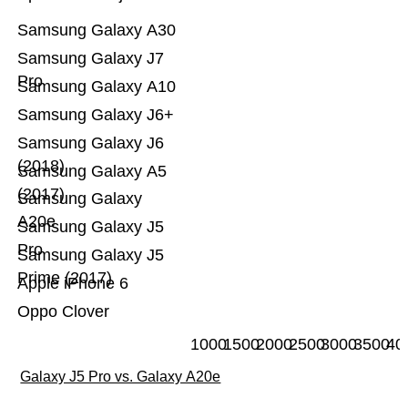
Samsung Galaxy A30
Samsung Galaxy J7
Pro
Samsung Galaxy A10
Samsung Galaxy J6+
Samsung Galaxy J6
(2018)
Samsung Galaxy A5
(2017)
Samsung Galaxy
A20e
Samsung Galaxy J5
Pro
Samsung Galaxy J5
Prime (2017)
Apple iPhone 6
Oppo Clover
1000
1500
2000
2500
3000
3500
40
Galaxy J5 Pro vs. Galaxy A20e