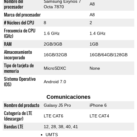
Nombre del
Samsung Exynos 7
A8
procesador
Octa 7870
Marca del procesador
A8
# Núcleos del CPU
8
2
Frecuencia de CPU
1.6 GHz
1.4 GHz
(GHz)
RAM
2GB/3GB
1GB
Almacenamiento
16GB/32GB
16GB/64GB/128GB
incorporado
Tipo de tarjeta de
MicroSDXC
None
memoria
Sistema Operativo
Android 7.0
(OS)
Comunicaciones
Nombre del producto
Galaxy J5 Pro
iPhone 6
Categoría de LTE
LTE CAT6
LTE CAT4
(descargar)
Bandas LTE
12, 28, 38, 40, 41
UMTS