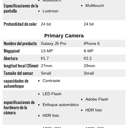
Multitouch
Especificaciones de la
Multitouch
pantalla
Lustroso
Profundidad de color
24 bit
24 bit
Primary Camera
Nombre del producto
Galaxy J5 Pro
iPhone 6
Megapixel
13-MP
8-MP
Abertura
f/1.7
f/2.2
longitud focal (35mm)
27mm
29mm
Tamaño del sensor
Small
Small
capacidades de
Contraste
autoenfoque
LED Flash
Adobe Flash
especificaciones de
Enfoque automático
hardware de la
HDR foto
cámara
HDR foto