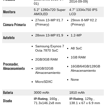
2014-09-09)
01)
5.2" 1280x720 Super
4.7" 1334x750 IPS
Monitora
AMOLED
LCD
27mm 13-MP f/1.7
29mm 8-MP f/2.2
Cámara Primaria
(Primary)
(Primary)
28mm 13-MP f/1.9
1.2-MP
Autofoto
Samsung Exynos 7
A8 SoC
Octa 7870 SoC
1GB RAM
2GB/3GB RAM
Procesador,
16GB/64GB/128GB
Almacenamiento
16GB/32GB
Almacenamiento
Almacenamiento
None
MicroSDXC
Bateria
3000 mAh
1810 mAh
IP Rating
, 160g
,
IP Rating
, 129g
,
Diseño
71.3x146.2x8 mm
138.1 x 67 x 6.9 mm