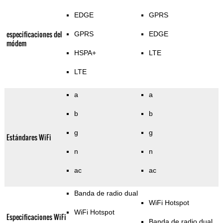
EDGE
GPRS
especificaciones del
GPRS
EDGE
módem
HSPA+
LTE
LTE
a
a
b
b
g
g
Estándares WiFi
n
n
ac
ac
Banda de radio dual
WiFi Hotspot
WiFi Hotspot
Especificaciones WiFi
Banda de radio dual