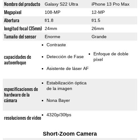
Nombre del producto
Galaxy S22 Ultra
iPhone 13 Pro Max
Megapixel
108-MP
12-MP
Abertura
f/1.8
f/1.5
longitud focal (35mm)
24mm
26mm
Tamaño del sensor
Enorme
Grande
Contraste
Enfoque de doble
capacidades de
Detección de Fase
píxel
autoenfoque
Asistente de láser AF
Estabilización óptica
especificaciones de
de la imagen
hardware de la
cámara
Nona Bayer
4320p/30fps
resoluciones de video
Short-Zoom Camera