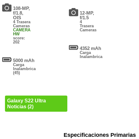
108-MP,
f/1.8,
12-MP,
OIS
f/1.5
4 Trasera
4
Cameras
Trasera
CAMERA
Cameras
HW
score:
202
4352 mAh
Carga
Inalambrica
5000 mAh
Carga
Inalambrica
(45)
Galaxy S22 Ultra
Noticias (2)
Especificaciones Primarias