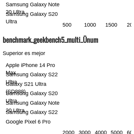
Samsung Galaxy Note
20 Ultra
Samsung Galaxy S20
Ultra
500
1000
1500
20
benchmark_geekbench5_multi_Ünum
Superior es mejor
Apple iPhone 14 Pro
Max
Samsung Galaxy S22
Ultra
Galaxy S21 Ultra
(SD888)
Samsung Galaxy S20
Ultra
Samsung Galaxy Note
20 Ultra
Samsung Galaxy S22
Google Pixel 6 Pro
2000
3000
4000
5000
60