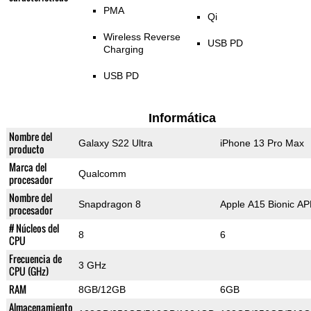
PMA
Qi
Wireless Reverse
USB PD
Charging
USB PD
Informática
Nombre del
Galaxy S22 Ultra
iPhone 13 Pro Max
producto
Marca del
Qualcomm
procesador
Nombre del
Snapdragon 8
Apple A15 Bionic A
procesador
# Núcleos del
8
6
CPU
Frecuencia de
3 GHz
CPU (GHz)
RAM
8GB/12GB
6GB
Almacenamiento