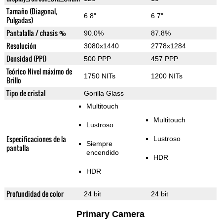
Tamaño (Diagonal,
6.8"
6.7"
Pulgadas)
Pantalalla / chasis %
90.0%
87.8%
Resolución
3080x1440
2778x1284
Densidad (PPI)
500 PPP
457 PPP
Teórico Nivel máximo de
1750 NITs
1200 NITs
Brillo
Tipo de cristal
Gorilla Glass
Multitouch
Multitouch
Lustroso
Especificaciones de la
Lustroso
Siempre
pantalla
encendido
HDR
HDR
Profundidad de color
24 bit
24 bit
Primary Camera