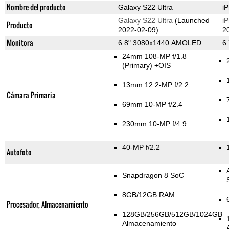
Nombre del producto
Galaxy S22 Ultra
i
Galaxy S22 Ultra
(Launched
i
Producto
2022-02-09)
2
Monitora
6.8" 3080x1440 AMOLED
6
24mm 108-MP f/1.8
(Primary)
+OIS
13mm 12.2-MP f/2.2
Cámara Primaria
69mm 10-MP f/2.4
230mm 10-MP f/4.9
40-MP f/2.2
Autofoto
Snapdragon 8 SoC
8GB/12GB RAM
Procesador, Almacenamiento
128GB/256GB/512GB/1024GB
Almacenamiento