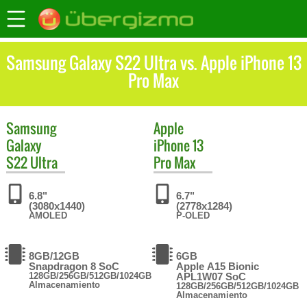
Samsung Galaxy S22 Ultra vs. Apple iPhone 13
Pro Max
Samsung
Apple
Galaxy
iPhone 13
S22 Ultra
Pro Max
6.8"
6.7"
(3080x1440)
(2778x1284)
AMOLED
P-OLED
8GB/12GB
6GB
Snapdragon 8 SoC
Apple A15 Bionic
128GB/256GB/512GB/1024GB
APL1W07 SoC
Almacenamiento
128GB/256GB/512GB/1024GB
Almacenamiento