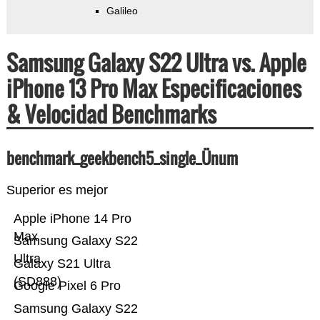
Galileo
Samsung Galaxy S22 Ultra vs. Apple
iPhone 13 Pro Max Especificaciones
& Velocidad Benchmarks
benchmark_geekbench5_single_Ünum
Superior es mejor
Apple iPhone 14 Pro
Max
Samsung Galaxy S22
Ultra
Galaxy S21 Ultra
(SD888)
Google Pixel 6 Pro
Samsung Galaxy S22