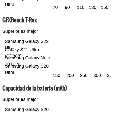
Ultra
70
90
110
130
150
GFXBench T-Rex
Superior es mejor
Samsung Galaxy S22
Ultra
Galaxy S21 Ultra
(SD888)
Samsung Galaxy Note
20 Ultra
Samsung Galaxy S20
Ultra
150
200
250
300
35
Capacidad de la batería (mAh)
Superior es mejor
Samsung Galaxy S20