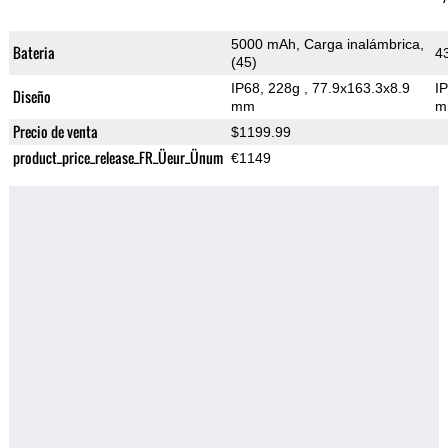
5000 mAh, Carga inalámbrica,
Bateria
4
(45)
IP68, 228g
, 77.9x163.3x8.9
I
Diseño
mm
m
Precio de venta
$1199.99
product_price_release_FR_Üeur_Ünum
€1149