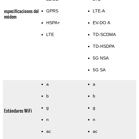
especificaciones del
GPRS
LTE-A
módem
HSPA+
EV-DO A
LTE
TD-SCDMA
TD-HSDPA
5G NSA
5G SA
a
a
b
b
g
g
Estándares WiFi
n
n
ac
ac