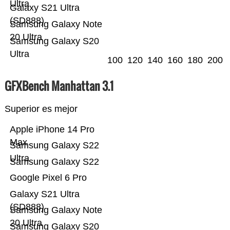
Ultra
Galaxy S21 Ultra
(SD888)
Samsung Galaxy Note
20 Ultra
Samsung Galaxy S20
Ultra
100
120
140
160
180
200
GFXBench Manhattan 3.1
Superior es mejor
Apple iPhone 14 Pro
Max
Samsung Galaxy S22
Ultra
Samsung Galaxy S22
Google Pixel 6 Pro
Galaxy S21 Ultra
(SD888)
Samsung Galaxy Note
20 Ultra
Samsung Galaxy S20