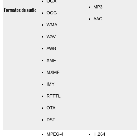
OGA
MP3
Formatos de audio
OGG
AAC
WMA
WAV
AWB
XMF
MXMF
IMY
RTTTL
OTA
DSF
MPEG-4
H.264