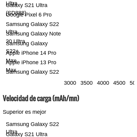
Ultra
Galaxy S21 Ultra
(SD888)
Google Pixel 6 Pro
Samsung Galaxy S22
Ultra
Samsung Galaxy Note
20 Ultra
Samsung Galaxy
S22+
Apple iPhone 14 Pro
Max
Apple iPhone 13 Pro
Max
Samsung Galaxy S22
3000
3500
4000
4500
50
Velocidad de carga (mAh/mn)
Superior es mejor
Samsung Galaxy S22
Ultra
Galaxy S21 Ultra