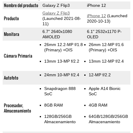
Nombre del producto
Galaxy Z Flip3
iPhone 12
Galaxy Z Flip3
iPhone 12
(Launched
Producto
(Launched 2021-08-
2020-10-13)
11)
6.7" 2640x1080
6.1" 2532x1170 P-
Monitora
AMOLED
OLED
26mm 12.2-MP f/1.8
26mm 12-MP f/1.6
(Primary)
+OIS
(Primary)
+OIS
Cámara Primaria
13mm 13-MP f/2.2
13mm 12-MP f/2.4
24mm 10-MP f/2.4
12-MP f/2.2
Autofoto
Snapdragon 888
Apple A14 Bionic
SoC
SoC
Procesador,
8GB RAM
4GB RAM
Almacenamiento
128GB/256GB
64GB/128GB/256GB
Almacenamiento
Almacenamiento