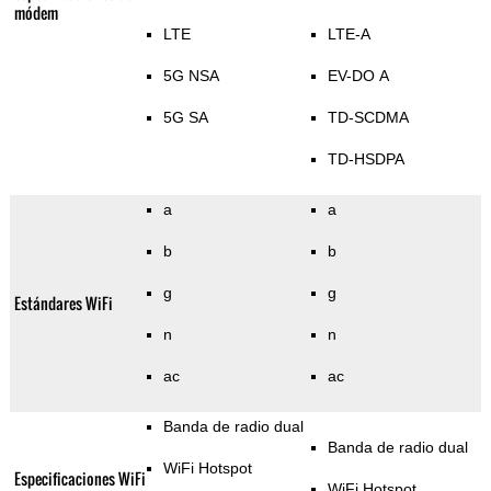
módem
LTE
LTE-A
5G NSA
EV-DO A
5G SA
TD-SCDMA
TD-HSDPA
a
a
b
b
g
g
Estándares WiFi
n
n
ac
ac
Banda de radio dual
Banda de radio dual
WiFi Hotspot
Especificaciones WiFi
WiFi Hotspot