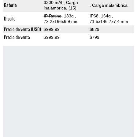
3300 mAh, Carga
Bateria
, Carga inalámbrica
inalámbrica, (15)
IP Rating
, 183g
,
IP68, 164g
,
Diseño
72.2x166x6.9 mm
71.5x146.7x7.4 mm
Precio de venta (USD)
$999.99
$829
Precio de venta
$999.99
$799