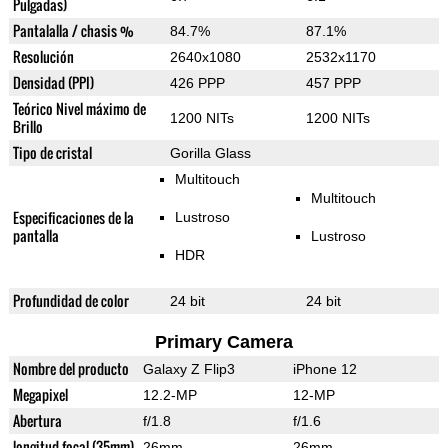
Pulgadas)
Pantalalla / chasis %
84.7%
87.1%
Resolución
2640x1080
2532x1170
Densidad (PPI)
426 PPP
457 PPP
Teórico Nivel máximo de
1200 NITs
1200 NITs
Brillo
Tipo de cristal
Gorilla Glass
Multitouch
Multitouch
Especificaciones de la
Lustroso
pantalla
Lustroso
HDR
Profundidad de color
24 bit
24 bit
Primary Camera
Nombre del producto
Galaxy Z Flip3
iPhone 12
Megapixel
12.2-MP
12-MP
Abertura
f/1.8
f/1.6
longitud focal (35mm)
26mm
26mm