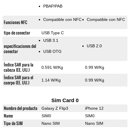
PBAP/PAB
Compatible con NFC
Compatible con NFC
Funciones NFC
tipo de conector
USB Type C
USB 3.1
especificaciones del
USB 2.0
conector
USB OTG
Índice SAR para la
0.591 W/Kg
0.99 W/Kg
cabeza (EE. UU.)
Índice SAR para el
1.14 W/Kg
0.99 W/Kg
cuerpo (EE. UU.)
Sim Card 0
Nombre del producto
Galaxy Z Flip3
iPhone 12
Name
SIM0
SIM0
Tipo de SIM
Nano SIM
Nano SIM