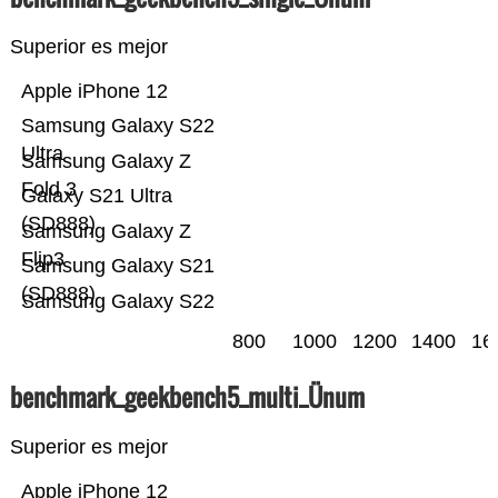
Superior es mejor
Apple iPhone 12
Samsung Galaxy S22
Ultra
Samsung Galaxy Z
Fold 3
Galaxy S21 Ultra
(SD888)
Samsung Galaxy Z
Flip3
Samsung Galaxy S21
(SD888)
Samsung Galaxy S22
800
1000
1200
1400
16
benchmark_geekbench5_multi_Ünum
Superior es mejor
Apple iPhone 12