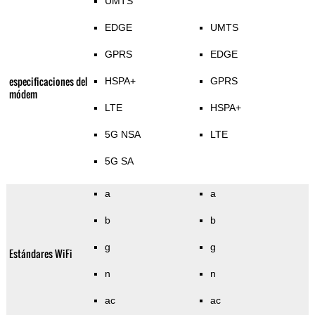
UMTS
EDGE
UMTS
GPRS
EDGE
especificaciones del
HSPA+
GPRS
módem
LTE
HSPA+
5G NSA
LTE
5G SA
a
a
b
b
g
g
Estándares WiFi
n
n
ac
ac