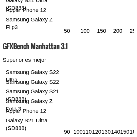
Galaxy S21 Ultra
(SD888)
Apple iPhone 12
Samsung Galaxy Z
Flip3
50
100
150
200
25
GFXBench Manhattan 3.1
Superior es mejor
Samsung Galaxy S22
Ultra
Samsung Galaxy S22
Samsung Galaxy S21
(SD888)
Samsung Galaxy Z
Fold 3
Apple iPhone 12
Galaxy S21 Ultra
(SD888)
90
100
110
120
130
140
150
16