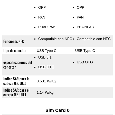
OPP
OPP
PAN
PAN
PBAP/PAB
PBAP/PAB
Compatible con NFC
Compatible con NFC
Funciones NFC
tipo de conector
USB Type C
USB Type C
USB 3.1
especificaciones del
USB OTG
conector
USB OTG
Índice SAR para la
0.591 W/Kg
cabeza (EE. UU.)
Índice SAR para el
1.14 W/Kg
cuerpo (EE. UU.)
Sim Card 0