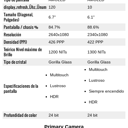
display_refresh_Ühz_Ünum
120
10
Tamaño (Diagonal,
6.7"
6.1"
Pulgadas)
Pantalalla / chasis %
84.7%
88.6%
Resolución
2640x1080
2340x1080
Densidad (PPI)
426 PPP
422 PPP
Teórico Nivel máximo de
1200 NITs
1300 NITs
Brillo
Tipo de cristal
Gorilla Glass
Gorilla Glass
Multitouch
Multitouch
Lustroso
Especificaciones de la
Lustroso
pantalla
Siempre encendido
HDR
HDR
Profundidad de color
24 bit
24 bit
Primary Camera