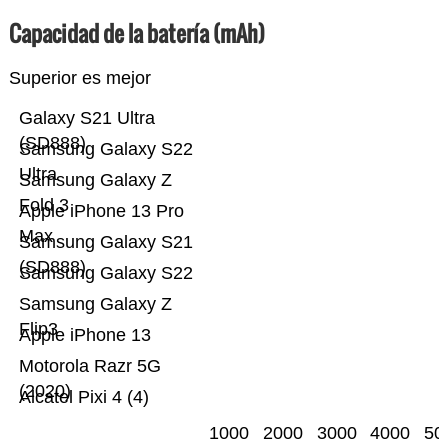
Capacidad de la batería (mAh)
Superior es mejor
Galaxy S21 Ultra
(SD888)
Samsung Galaxy S22
Ultra
Samsung Galaxy Z
Fold 3
Apple iPhone 13 Pro
Max
Samsung Galaxy S21
(SD888)
Samsung Galaxy S22
Samsung Galaxy Z
Flip3
Apple iPhone 13
Motorola Razr 5G
(2020)
Alcatel Pixi 4 (4)
1000
2000
3000
4000
50