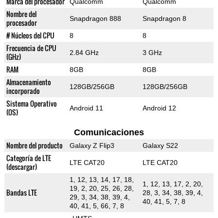
Marca del procesador
Qualcomm
Qualcomm
Nombre del
Snapdragon 888
Snapdragon 8
procesador
# Núcleos del CPU
8
8
Frecuencia de CPU
2.84 GHz
3 GHz
(GHz)
RAM
8GB
8GB
Almacenamiento
128GB/256GB
128GB/256GB
incorporado
Sistema Operativo
Android 11
Android 12
(OS)
Comunicaciones
Nombre del producto
Galaxy Z Flip3
Galaxy S22
Categoría de LTE
LTE CAT20
LTE CAT20
(descargar)
1, 12, 13, 14, 17, 18,
1, 12, 13, 17, 2, 20,
19, 2, 20, 25, 26, 28,
Bandas LTE
28, 3, 34, 38, 39, 4,
29, 3, 34, 38, 39, 4,
40, 41, 5, 7, 8
40, 41, 5, 66, 7, 8