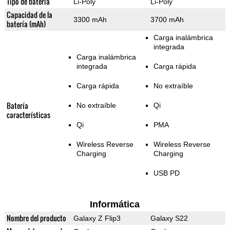
Tipo de batería
Li-Poly
Li-Poly
Capacidad de la
3300 mAh
3700 mAh
batería (mAh)
Carga inalámbrica
integrada
Carga inalámbrica
integrada
Carga rápida
Carga rápida
No extraíble
Batería
No extraíble
Qi
características
Qi
PMA
Wireless Reverse
Wireless Reverse
Charging
Charging
USB PD
Informática
Nombre del producto
Galaxy Z Flip3
Galaxy S22