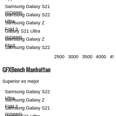
Samsung Galaxy S21
(SD888)
Samsung Galaxy S22
Ultra
Samsung Galaxy Z
Fold 3
Galaxy S21 Ultra
(SD888)
Samsung Galaxy Z
Flip3
Samsung Galaxy S22
2500
3000
3500
4000
45
GFXBench Manhattan
Superior es mejor
Samsung Galaxy S22
Ultra
Samsung Galaxy Z
Fold 3
Samsung Galaxy S21
(SD888)