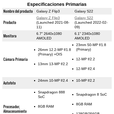
Especificaciones Primarias
Nombre del producto
Galaxy Z Flip3
Galaxy S22
Galaxy Z Flip3
Galaxy S22
Producto
(Launched 2021-08-
(Launched 2022-02-
11)
09)
6.7" 2640x1080
6.1" 2340x1080
Monitora
AMOLED
AMOLED
23mm 50-MP f/1.8
(Primary)
26mm 12.2-MP f/1.8
(Primary)
+OIS
Cámara Primaria
12-MP f/2.2
13mm 13-MP f/2.2
12-MP f/2.4
24mm 10-MP f/2.4
10-MP f/2.2
Autofoto
Snapdragon 888
Snapdragon 8 SoC
SoC
8GB RAM
Procesador,
8GB RAM
Almacenamiento
128GB/256GB