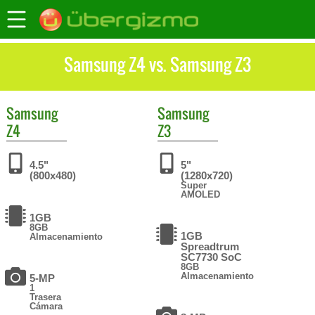
Samsung Z4 vs. Samsung Z3
Samsung
Samsung
Z4
Z3
4.5"
5"
(800x480)
(1280x720)
Super
AMOLED
1GB
8GB
1GB
Almacenamiento
Spreadtrum
SC7730 SoC
8GB
Almacenamiento
5-MP
1
Trasera
Cámara