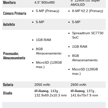
5" 1280x720 Super
Monitora
4.5" 800x480
AMOLED
5-MP
(Primary)
8-MP f/2.2
(Primary)
Cámara Primaria
5-MP
5-MP
Autofoto
Spreadtrum SC7730
SoC
1GB RAM
1GB RAM
8GB
Procesador,
Almacenamiento
8GB
Almacenamiento
Almacenamiento
MicroSD (128GB
max.)
MicroSD (128GB
max.)
Bateria
2050 mAh
2600 mAh
IP Rating
, 143g
,
IP Rating
, 137g
,
Diseño
132.9x69.2x10.3 mm
141.6x70x7.9 mm