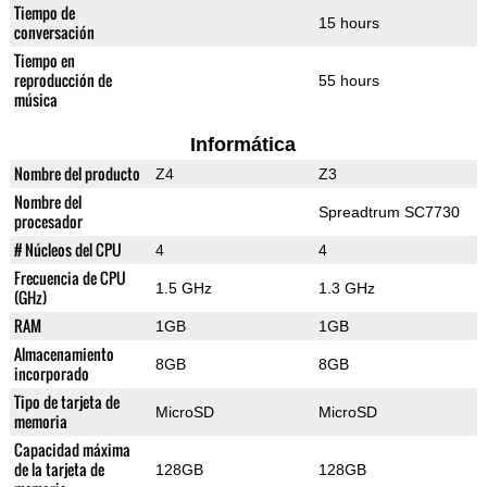
Tiempo de
15 hours
conversación
Tiempo en
reproducción de
55 hours
música
Informática
Nombre del producto
Z4
Z3
Nombre del
Spreadtrum SC7730
procesador
# Núcleos del CPU
4
4
Frecuencia de CPU
1.5 GHz
1.3 GHz
(GHz)
RAM
1GB
1GB
Almacenamiento
8GB
8GB
incorporado
Tipo de tarjeta de
MicroSD
MicroSD
memoria
Capacidad máxima
de la tarjeta de
128GB
128GB