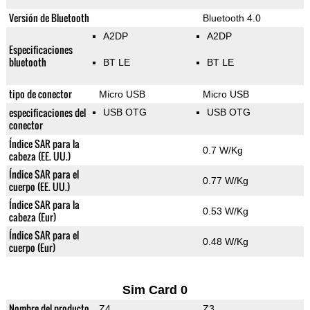
Versión de Bluetooth
Bluetooth 4.0
A2DP
A2DP
Especificaciones
bluetooth
BT LE
BT LE
tipo de conector
Micro USB
Micro USB
especificaciones del
USB OTG
USB OTG
conector
Índice SAR para la
0.7 W/Kg
cabeza (EE. UU.)
Índice SAR para el
0.77 W/Kg
cuerpo (EE. UU.)
Índice SAR para la
0.53 W/Kg
cabeza (Eur)
Índice SAR para el
0.48 W/Kg
cuerpo (Eur)
Sim Card 0
Nombre del producto
Z4
Z3