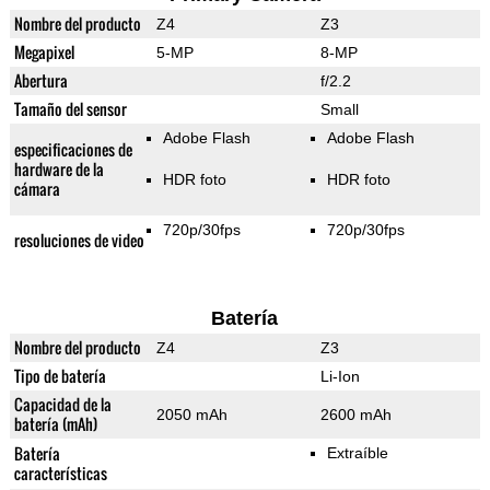
Nombre del producto
Z4
Z3
Megapixel
5-MP
8-MP
Abertura
f/2.2
Tamaño del sensor
Small
Adobe Flash
Adobe Flash
especificaciones de
hardware de la
HDR foto
HDR foto
cámara
720p/30fps
720p/30fps
resoluciones de video
Batería
Nombre del producto
Z4
Z3
Tipo de batería
Li-Ion
Capacidad de la
2050 mAh
2600 mAh
batería (mAh)
Batería
Extraíble
características