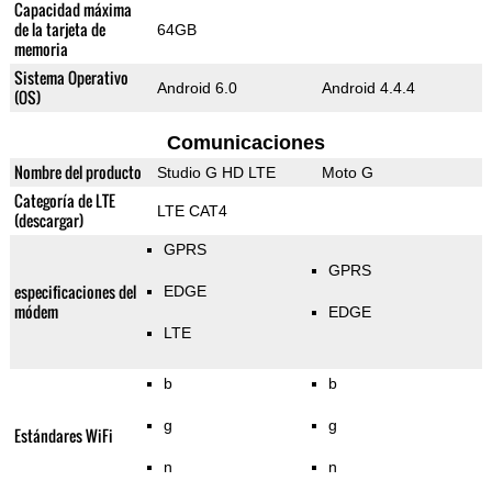
Capacidad máxima
de la tarjeta de
64GB
memoria
Sistema Operativo
Android 6.0
Android 4.4.4
(OS)
Comunicaciones
Nombre del producto
Studio G HD LTE
Moto G
Categoría de LTE
LTE CAT4
(descargar)
GPRS
GPRS
especificaciones del
EDGE
módem
EDGE
LTE
b
b
g
g
Estándares WiFi
n
n