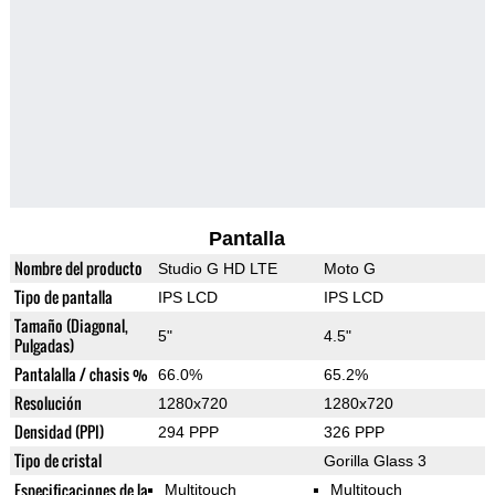
Pantalla
Nombre del producto
Studio G HD LTE
Moto G
Tipo de pantalla
IPS LCD
IPS LCD
Tamaño (Diagonal,
5"
4.5"
Pulgadas)
Pantalalla / chasis %
66.0%
65.2%
Resolución
1280x720
1280x720
Densidad (PPI)
294 PPP
326 PPP
Tipo de cristal
Gorilla Glass 3
Especificaciones de la
Multitouch
Multitouch