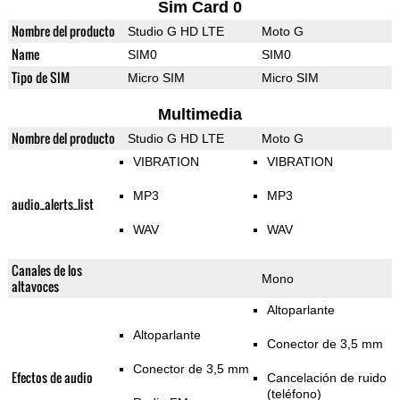
Sim Card 0
Nombre del producto
Studio G HD LTE
Moto G
Name
SIM0
SIM0
Tipo de SIM
Micro SIM
Micro SIM
Multimedia
Nombre del producto
Studio G HD LTE
Moto G
VIBRATION
VIBRATION
MP3
MP3
audio_alerts_list
WAV
WAV
Canales de los
Mono
altavoces
Altoparlante
Altoparlante
Conector de 3,5 mm
Conector de 3,5 mm
Efectos de audio
Cancelación de ruido
(teléfono)