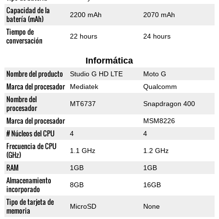
Capacidad de la
2200 mAh
2070 mAh
batería (mAh)
Tiempo de
22 hours
24 hours
conversación
Informática
Nombre del producto
Studio G HD LTE
Moto G
Marca del procesador
Mediatek
Qualcomm
Nombre del
MT6737
Snapdragon 400
procesador
Marca del procesador
MSM8226
# Núcleos del CPU
4
4
Frecuencia de CPU
1.1 GHz
1.2 GHz
(GHz)
RAM
1GB
1GB
Almacenamiento
8GB
16GB
incorporado
Tipo de tarjeta de
MicroSD
None
memoria