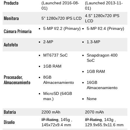
Producto
(Launched 2016-08-
(Launched 2013-11-
01)
01)
4.5" 1280x720 IPS
Monitora
5" 1280x720 IPS LCD
LCD
5-MP f/2.2
(Primary)
5-MP f/2.4
(Primary)
Cámara Primaria
2-MP
1.3-MP
Autofoto
MT6737 SoC
Snapdragon 400
SoC
1GB RAM
1GB RAM
Procesador,
8GB
Almacenamiento
Almacenamiento
16GB
Almacenamiento
MicroSD (64GB
max.)
None
Bateria
2200 mAh
2070 mAh
IP Rating
, 145g
,
IP Rating
, 143g
,
Diseño
145x72x9.4 mm
129.9x65.9x11.6 mm