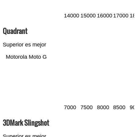
14000
15000
16000
17000
18
Quadrant
Superior es mejor
Motorola Moto G
7000
7500
8000
8500
90
3DMark Slingshot
Superior es mejor