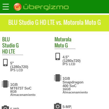
BLU Studio G HD LTE vs. Motorola Moto G
BLU
Motorola
Studio G
Moto G
HD LTE
4.5"
(1280x720)
5"
IPS LCD
(1280x720)
IPS LCD
1GB
Snapdragon
1GB
400 SoC
MT6737 SoC
16GB
8GB
Almacenamiento
Almacenamiento
5-MP,