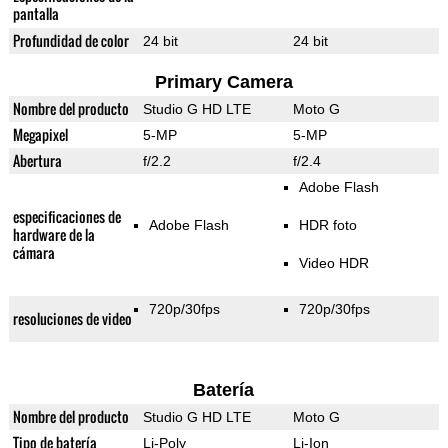
pantalla
Profundidad de color
24 bit
24 bit
Primary Camera
Nombre del producto
Studio G HD LTE
Moto G
Megapixel
5-MP
5-MP
Abertura
f/2.2
f/2.4
Adobe Flash
especificaciones de
Adobe Flash
HDR foto
hardware de la
cámara
Video HDR
720p/30fps
720p/30fps
resoluciones de video
Batería
Nombre del producto
Studio G HD LTE
Moto G
Tipo de batería
Li-Poly
Li-Ion