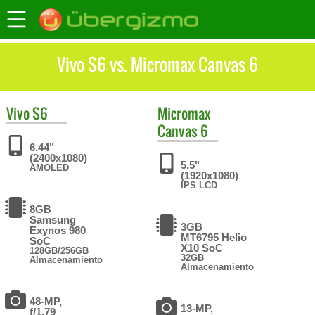
Vivo S6 vs. Micromax Canvas 6
Vivo
S6
Micromax
Canvas 6
6.44"
(2400x1080)
5.5"
AMOLED
(1920x1080)
IPS LCD
8GB
Samsung
3GB
Exynos 980
MT6795 Helio
SoC
X10 SoC
128GB/256GB
32GB
Almacenamiento
Almacenamiento
48-MP,
13-MP,
f/1.79