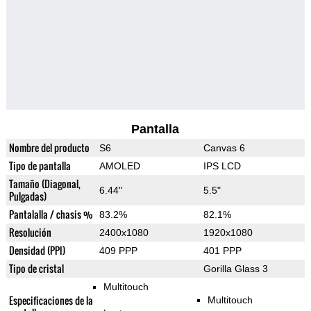
Pantalla
Nombre del producto
S6
Canvas 6
Tipo de pantalla
AMOLED
IPS LCD
Tamaño (Diagonal,
6.44"
5.5"
Pulgadas)
Pantalalla / chasis %
83.2%
82.1%
Resolución
2400x1080
1920x1080
Densidad (PPI)
409 PPP
401 PPP
Tipo de cristal
Gorilla Glass 3
Multitouch
Especificaciones de la
Multitouch