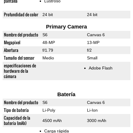
pantalla
Lustroso
Profundidad de color
24 bit
24 bit
Primary Camera
Nombre del producto
S6
Canvas 6
Megapixel
48-MP
13-MP
Abertura
f/1.79
f/2
Tamaño del sensor
Medio
Small
especificaciones de
Adobe Flash
hardware de la
cámara
Batería
Nombre del producto
S6
Canvas 6
Tipo de batería
Li-Poly
Li-Ion
Capacidad de la
4500 mAh
3000 mAh
batería (mAh)
Carga rápida