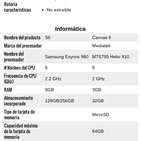
Batería
características
No extraíble
Informática
Nombre del producto
S6
Canvas 6
Marca del procesador
Mediatek
Nombre del
Samsung Exynos 980
MT6795 Helio X10
procesador
# Núcleos del CPU
8
8
Frecuencia de CPU
2.2 GHz
2 GHz
(GHz)
RAM
8GB
3GB
Almacenamiento
128GB/256GB
32GB
incorporado
Tipo de tarjeta de
MicroSD
memoria
Capacidad máxima
de la tarjeta de
64GB
memoria