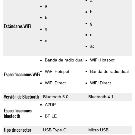
a
a
b
b
g
Estándares WiFi
g
n
n
ac
Banda de radio dual
WiFi Hotspot
WiFi Hotspot
Banda de radio dual
Especificaciones WiFi
WiFi Direct
WiFi Direct
Versión de Bluetooth
Bluetooth 5.0
Bluetooth 4.1
A2DP
Especificaciones
bluetooth
BT LE
tipo de conector
USB Type C
Micro USB