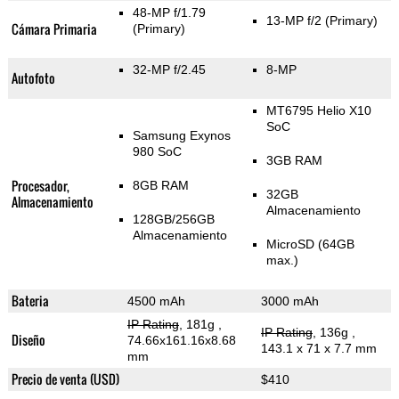
48-MP f/1.79
13-MP f/2
(Primary)
Cámara Primaria
(Primary)
32-MP f/2.45
8-MP
Autofoto
MT6795 Helio X10
SoC
Samsung Exynos
980 SoC
3GB RAM
Procesador,
8GB RAM
32GB
Almacenamiento
Almacenamiento
128GB/256GB
Almacenamiento
MicroSD (64GB
max.)
Bateria
4500 mAh
3000 mAh
IP Rating
, 181g
,
IP Rating
, 136g
,
Diseño
74.66x161.16x8.68
143.1 x 71 x 7.7 mm
mm
Precio de venta (USD)
$410