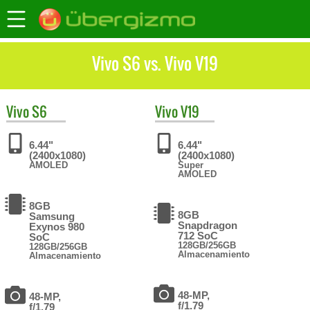
Vivo S6 vs. Vivo V19
Vivo
S6
Vivo
V19
6.44"
6.44"
(2400x1080)
(2400x1080)
AMOLED
Super
AMOLED
8GB
8GB
Samsung
Snapdragon
Exynos 980
712 SoC
SoC
128GB/256GB
128GB/256GB
Almacenamiento
Almacenamiento
48-MP,
48-MP,
f/1.79
f/1.79