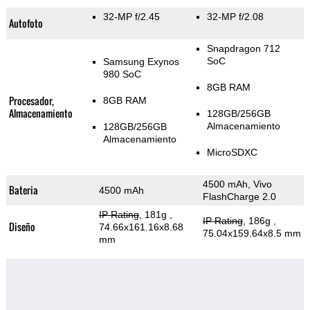
32-MP f/2.45
32-MP f/2.08
Autofoto
Snapdragon 712
SoC
Samsung Exynos
980 SoC
8GB RAM
Procesador,
8GB RAM
Almacenamiento
128GB/256GB
Almacenamiento
128GB/256GB
Almacenamiento
MicroSDXC
4500 mAh, Vivo
Bateria
4500 mAh
FlashCharge 2.0
IP Rating
, 181g
,
IP Rating
, 186g
,
Diseño
74.66x161.16x8.68
75.04x159.64x8.5 mm
mm