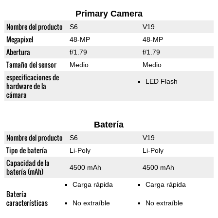
Primary Camera
Nombre del producto
S6
V19
Megapixel
48-MP
48-MP
Abertura
f/1.79
f/1.79
Tamaño del sensor
Medio
Medio
especificaciones de
LED Flash
hardware de la
cámara
Batería
Nombre del producto
S6
V19
Tipo de batería
Li-Poly
Li-Poly
Capacidad de la
4500 mAh
4500 mAh
batería (mAh)
Carga rápida
Carga rápida
Batería
características
No extraíble
No extraíble