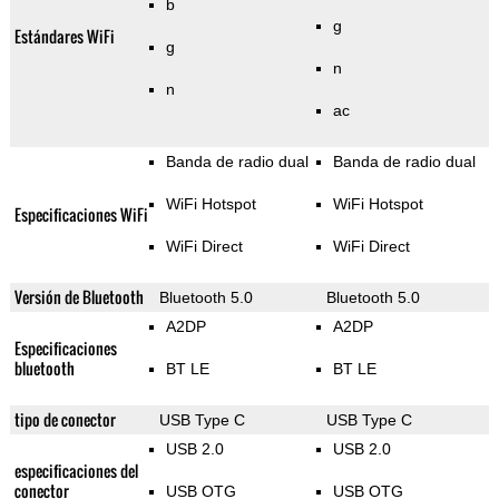
b
g
Estándares WiFi
g
n
n
ac
Banda de radio dual
Banda de radio dual
WiFi Hotspot
WiFi Hotspot
Especificaciones WiFi
WiFi Direct
WiFi Direct
Versión de Bluetooth
Bluetooth 5.0
Bluetooth 5.0
A2DP
A2DP
Especificaciones
bluetooth
BT LE
BT LE
tipo de conector
USB Type C
USB Type C
USB 2.0
USB 2.0
especificaciones del
conector
USB OTG
USB OTG