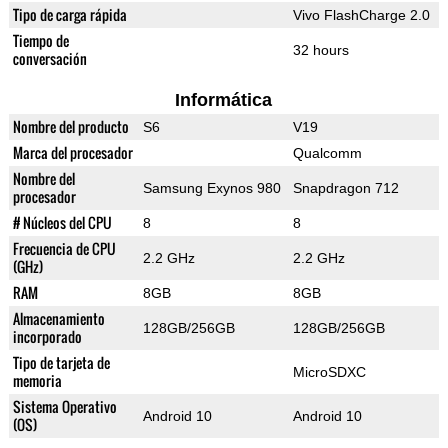
Tipo de carga rápida
Vivo FlashCharge 2.0
Tiempo de
32 hours
conversación
Informática
Nombre del producto
S6
V19
Marca del procesador
Qualcomm
Nombre del
Samsung Exynos 980
Snapdragon 712
procesador
# Núcleos del CPU
8
8
Frecuencia de CPU
2.2 GHz
2.2 GHz
(GHz)
RAM
8GB
8GB
Almacenamiento
128GB/256GB
128GB/256GB
incorporado
Tipo de tarjeta de
MicroSDXC
memoria
Sistema Operativo
Android 10
Android 10
(OS)