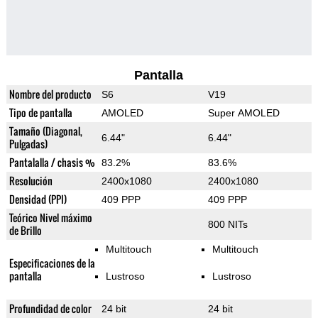
Pantalla
Nombre del producto
S6
V19
Tipo de pantalla
AMOLED
Super AMOLED
Tamaño (Diagonal,
6.44"
6.44"
Pulgadas)
Pantalalla / chasis %
83.2%
83.6%
Resolución
2400x1080
2400x1080
Densidad (PPI)
409 PPP
409 PPP
Teórico Nivel máximo
800 NITs
de Brillo
Multitouch
Multitouch
Especificaciones de la
pantalla
Lustroso
Lustroso
Profundidad de color
24 bit
24 bit