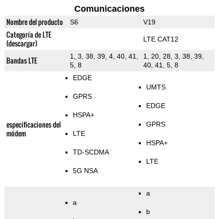
Comunicaciones
Nombre del producto
S6
V19
Categoría de LTE
LTE CAT12
(descargar)
1, 3, 38, 39, 4, 40, 41,
1, 20, 28, 3, 38, 39,
Bandas LTE
5, 8
40, 41, 5, 8
EDGE
UMTS
GPRS
EDGE
HSPA+
especificaciones del
GPRS
módem
LTE
HSPA+
TD-SCDMA
LTE
5G NSA
a
a
b